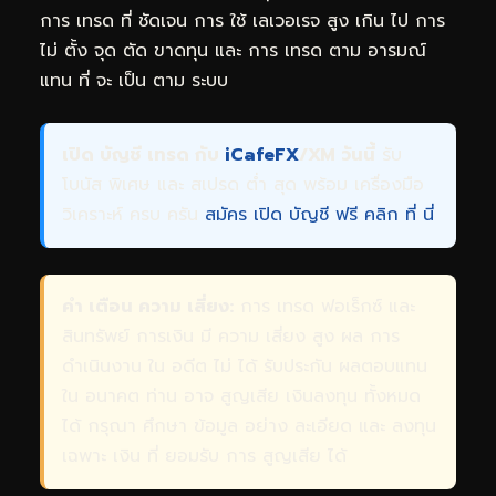
การ เทรด ที่ ชัดเจน การ ใช้ เลเวอเรจ สูง เกิน ไป การ
ไม่ ตั้ง จุด ตัด ขาดทุน และ การ เทรด ตาม อารมณ์
แทน ที่ จะ เป็น ตาม ระบบ
เปิด บัญชี เทรด กับ
iCafeFX
/XM วันนี้
รับ
โบนัส พิเศษ และ สเปรด ต่ำ สุด พร้อม เครื่องมือ
วิเคราะห์ ครบ ครัน
สมัคร เปิด บัญชี ฟรี คลิก ที่ นี่
คำ เตือน ความ เสี่ยง:
การ เทรด ฟอเร็กซ์ และ
สินทรัพย์ การเงิน มี ความ เสี่ยง สูง ผล การ
ดำเนินงาน ใน อดีต ไม่ ได้ รับประกัน ผลตอบแทน
ใน อนาคต ท่าน อาจ สูญเสีย เงินลงทุน ทั้งหมด
ได้ กรุณา ศึกษา ข้อมูล อย่าง ละเอียด และ ลงทุน
เฉพาะ เงิน ที่ ยอมรับ การ สูญเสีย ได้