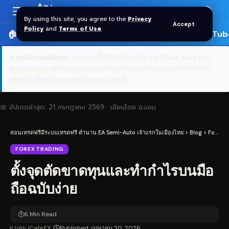
Aa
Font
By using this site, you agree to the
Privacy
Accept
Resizer
Policy
and
Terms of Use
.
🏠 หน้าแรก
ราคาทอง SPDR
📰 บทความ
🎬 YouTub
การเปิดเผยข้อมูล:
บทความนี้มีลิงก์พันธมิตร (affiliate link) หาก
คุณสมัครผ่านลิงก์ของเรา เราจะได้รับค่าคอมมิชชันโดยไม่มีค่าใช้จ่าย
เพิ่มเติมสำหรับคุณ
อ่านนโยบายฉบับเต็ม
📅 อัปเดตล่าสุด:
21 กรกฎาคม 2569
· เขียนโดย
อ.บอม
สอนเทรดฟรีมีระบบเทรดฟรี ตำนาน EA Semi-Auto เจ้าแรกในเมืองไทย
>
Blog
>
Forex Trading
FOREX TRADING
ตั้งจุดตัดขาดทุนและทำกำไรบนมือ
ถือฉบับง่าย
6 Min Read
อ.บอม iCafeFX
Published: เมษายน 20, 2026