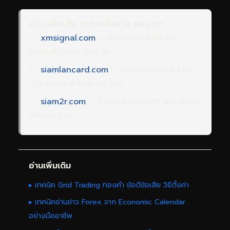
อ่าน เพิ่มเติม จาก เครือข่าย ของ เรา:
xmsignal.com
– สัญญาณ เทรด และ
วิเคราะห์ ตลาด ราย วัน
siamlancard.com
– บทความ การเงิน และ
การ ลงทุน สำหรับ คน ไทย
siam2r.com
– ข่าวสาร เศรษฐกิจ และ ตลาด
การเงิน ไทย
อ่านเพิ่มเติม
▸ เทคนิค Grid Trading ทองคำ ข้อดีข้อเสีย วิธีตั้งค่า
▸ เทคนิคอ่านข่าว Forex จาก Economic Calendar
อย่างมืออาชีพ