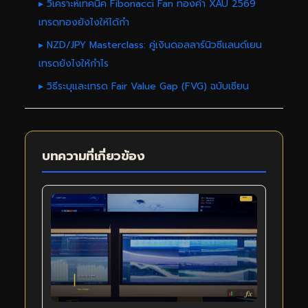
▸ วิเคราะห์เทคนิค Fibonacci Fan ทองคำ XAU 2569
เทรดทองยังไงให้ได้กำ
▸ NZD/JPY Masterclass: คู่เงินดอลลาร์นิวซีแลนด์เยน
เทรดยังไงให้กำไร
▸ วิธีระบุและเทรด Fair Value Gap (FVG) ฉบับเซียน
บทความที่เกี่ยวข้อง