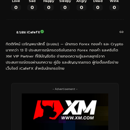
Love
Sad
Happy
Sleepy
Angry
Dead
Wink
0
0
0
0
0
0
0
อ.บอม iCafeFX
กิตติทัศน์ เจริญพนาสิทธิ์ (อ.บอม) — นักเทรด Forex ทองคำ และ Crypto
มากกว่า 13 ปี ประสบการณ์เทรดจริงในตลาด Forex ทองคำ และคริปโต
XM VIP Partner ที่ใช้บัญชีจริง ถ่ายทอดความรู้และกลยุทธ์จาก
ประสบการณ์ตรงผ่านบทความ คู่มือ และสัญญาณเทรด ผู้ก่อตั้งเครือข่าย
เว็บไซต์ iCafeFX สำหรับนักเทรดไทย
- Advertisement -