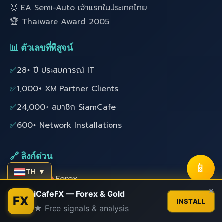
🥇 EA Semi-Auto เจ้าแรกในประเทศไทย
🏆 Thaiware Award 2005
📊 ตัวเลขที่พิสูจน์
✅
28+ ปี ประสบการณ์ IT
✅
1,000+ XM Partner Clients
✅
24,000+ สมาชิก SiamCafe
✅
600+ Network Installations
🔗 ลิงก์ด่วน
📱
TH ▼
📚 สอนเทรด Forex
Contact us
×
iCafeFX — Forex & Gold
🤖 EA Forex ฟรี
FX
INSTALL
★ Free signals & analysis
Open
👤 สมาชิก
chaty