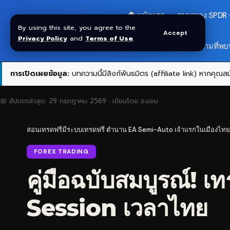
🏠 หน้าแรก
ราคาทอง SPDR
By using this site, you agree to the
Accept
Privacy Policy
and
Terms of Use
.
สมัครกลุ่ม VIP
❓ คำถามที่พบ
การเปิดเผยข้อมูล:
บทความนี้มีลิงก์พันธมิตร (affiliate link) หากคุณสมั
📅 อัปเดตล่าสุด:
29 กรกฎาคม 2569
· เขียนโดย
อ.บอม
สอนเทรดฟรีมีระบบเทรดฟรี ตำนาน EA Semi-Auto เจ้าแรกในเมืองไทย
FOREX TRADING
คู่มือฉบับสมบูรณ์
Session เวลาไทย