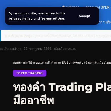
🏠 หน้าแรก
ราคาทอง SPDR
By using this site, you agree to the
Accept
Privacy Policy
and
Terms of Use
.
🎁 รับโบนัส $30
❓ คำถามที่
การเปิดเผยข้อมูล:
บทความนี้มีลิงก์พันธมิตร (affiliate link) หากคุณสมั
📅 อัปเดตล่าสุด:
22 กรกฎาคม 2569
· เขียนโดย
อ.บอม
สอนเทรดฟรีมีระบบเทรดฟรี ตำนาน EA Semi-Auto เจ้าแรกในเมืองไทย
FOREX TRADING
ทองคำ Trading Pla
มืออาชีพ