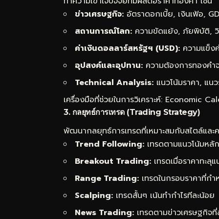
ทำความเข้าใจปัจจัยที่มีผลต่อราคาทองคำ เช่น
ข่าวเศรษฐกิจ:
อัตราดอกเบี้ย, เงินเฟ้อ, G
สถานการณ์โลก:
ความขัดแย้ง, ภัยพิบัติ,
ค่าเงินดอลลาร์สหรัฐฯ (USD):
ความแข็งค
อุปสงค์และอุปทาน:
ความต้องการทองคำจาก
Technical Analysis:
แนวโน้มราคา, แนวร
เครื่องมือที่ช่วยในการวิเคราะห์: Economic
3. กลยุทธ์การเทรด (Trading Strategy)
พัฒนากลยุทธ์การเทรดที่เหมาะสมกับสไตล์และควา
Trend Following:
เทรดตามแนวโน้มหลั
Breakout Trading:
เทรดเมื่อราคาทะลุ
Range Trading:
เทรดในกรอบราคาที่กำ
Scalping:
เทรดสั้นๆ เน้นทำกำไรทีละน้อย
News Trading:
เทรดตามข่าวเศรษฐกิจที