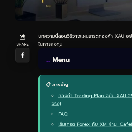
บทความนี้สอนวิธีวางแผน
เทรดทอง
คำ XAU อย่า
ในการลงทุน.
SHARE
Menu
📋 สารบัญ
ทองคำ Trading Plan ฉบับ XAU 25
จริง)
FAQ
เริ่มเทรด Forex กับ XM ผ่าน iCaf