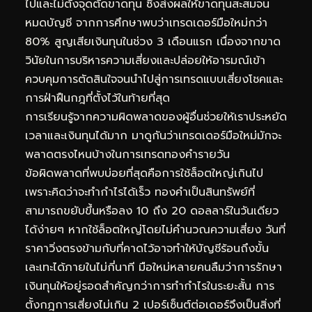
ไปและไม่ตั้งจุดตัดขาดทุน ซึ่งส่งผลให้ขาดทุนสะสมจน
หมดบัญชี จากการศึกษาพบว่าเทรดเดอร์มือใหม่กว่า
80% สูญเสียเงินทุนในช่วง 3 เดือนแรก เนื่องจากขาด
วินัยในการบริหารความเสี่ยงและปล่อยให้อารมณ์เข้า
ควบคุมการตัดสินใจจนนำไปสู่การเทรดแบบเสี่ยงโชคและ
การฝ่าฝืนกฎที่ตั้งไว้ในท้ายที่สุด
การเรียนรู้จากความผิดพลาดของผู้อื่นช่วยให้เราประหยัด
เวลาและเงินทุนได้มาก มาดูกันว่าเทรดเดอร์มือใหม่มักจะ
พลาดตรงไหนบ้างในการเทรดทองคำรายวัน
ข้อผิดพลาดที่พบบ่อยที่สุดคือการใช้ล็อตใหญ่เกินไป
เพราะคิดว่าจะทำกำไรได้เร็ว ทองคำเป็นสินทรัพย์ที่
สามารถขยับขึ้นหรือลง 10 ถึง 20 ดอลลาร์ในวันเดียว
ได้ง่ายๆ หากใช้ล็อตใหญ่โดยไม่คำนวณความเสี่ยง วันที่
ราคาวิ่งตรงข้ามกับที่คาดไว้อาจทำให้บัญชีร้อนถึงขั้น
เละเทะได้ภายในไม่กี่นาที มือใหม่หลายคนลืมว่าการรักษา
เงินทุนให้อยู่รอดสำคัญกว่าการทำกำไรในระยะสั้น การ
ตั้งกฎการเสี่ยงไม่เกิน 2 เปอร์เซ็นต์ต่อเดอร์จึงเป็นสิ่งที่