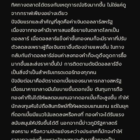
ทิศทางตลาดได้ตรงกับเหตุการณ์จริงมากขึ้น ไม่ใช่แค่ดู
จากกราฟเพียงอย่างเดียว
ปัจจัยแรกและสำคัญที่สุดคือค่าเงินดอลลาร์สหรัฐ
เนื่องจากทองคำมีราคาเสนอซื้อขายในตลาดโลกเป็น
ดอลลาร์ เมื่อดอลลาร์แข็งค่าขึ้นทองคมก็จะมีราคาที่ปรับ
ตัวลดลงเพราะผู้ถือเงินตราอื่นต้องจ่ายแพงขึ้น ในทาง
กลับกันถ้าดอลลาร์อ่อนค่าลงทองคำก็จะดูดึงดูดการซื้อ
มากขึ้นและส่งราคาขึ้นไป การติดตามดัชนีดอลลาร์จึง
เป็นสิ่งจำเป็นสำหรับเทรดเดอร์ทองทุกคน
ปัจจัยต่อมาคืออัตราดอกเบี้ยของธนาคารกลางสหรัฐ
เมื่อธนาคารกลางมีนโยบายขึ้นดอกเบี้ย ต้นทุนการถือ
ทองคำที่ไม่ได้ให้ผลตอบแทนจากดอกเบี้ยก็จะสูงขึ้น ทำให้
นักลงทุนหันไปถือสินทรัพย์ที่ให้ผลตอบแทนแทน แต่ในยุค
ที่ดอกเบี้ยมีแนวโน้มลดลงหรือคงที่ ทองคำจะได้รับแรง
สนับสนุนให้ปรับขึ้นได้ดี นอกจากนี้ข่าวภูมิรัฐศาสตร์
สงคราม หรือความขัดแย้งระหว่างประเทศก็มักจะทำให้
ราคาทองพุ่งขึ้นเพราะนักลงทุนจะหันมาซื้อทองเป็น