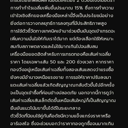
เทรดเดอร์ที่ผสมผสานอินดิเคเตอร์ 2 ตัวขึ้นไปจะมีอัตรา
การทำกำไรเฉลี่ยเพิ่มขึ้นประมาณ 15% ซึ่งการทำความ
เข้าใจเชิงลึกของเครื่องมือเหล่านี้จึงเป็นประโยชน์อย่าง
ยิ่งต่อการวางกลยุทธ์การลงทุนที่มีประสิทธิภาพสูง
การใช้ตัวชี้วัดทางเทคนิคเข้ามาช่วยยืนยันจุดเข้าเทรดจะ
เพิ่มความมั่นใจให้กับเราได้มาก แต่ต้องเลือกใช้ให้เหมาะ
สมกับสภาพตลาดและไม่ใช้มากเกินไปจนสับสน
เครื่องมือยอดฮิตสำหรับการเทรดทองคือเส้นค่าเฉลี่ย
ราคา โดยเฉพาะเส้น 50 และ 200 ช่วงเวลา หากราคา
ทองวิ่งอยู่เหนือเส้นค่าเฉลี่ยทั้งสองเส้นแสดงว่าแรงซื้อ
ยังคงมีอำนาจเหนือแรงขาย การรอให้ราคาปรับลงมา
แตะเส้นค่าเฉลี่ยแล้วเกิดสัญญาณกลับตัวขึ้นไปอีกครั้ง
จะเป็นจุดเข้าซื้อที่ค่อนข้างปลอดภัย นอกจากนี้การดูว่า
เส้นค่าเฉลี่ยเส้นเล็กตัดขึ้นเหนือเส้นใหญ่ก็เป็นสัญญาณ
ยืนยันแนวโน้มขาขึ้นได้ดีในระยะกลาง
ตัวชี้วัดที่นิยมใช้คู่กันคือดัชนีความแข็งแกร่งราคาหรือ
อาร์เอสไอ ซึ่งจะช่วยบอกว่าราคาทองถูกซื้อจนมากเกิน