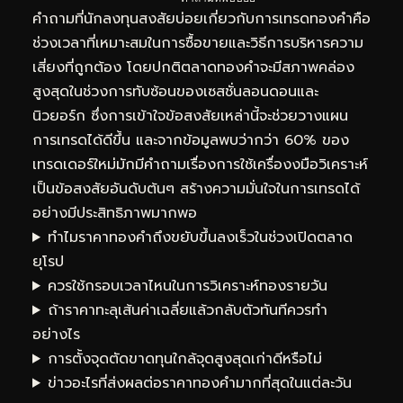
คำถามที่นักลงทุนสงสัยบ่อยเกี่ยวกับการเทรดทองคำคือ
ช่วงเวลาที่เหมาะสมในการซื้อขายและวิธีการบริหารความ
เสี่ยงที่ถูกต้อง โดยปกติตลาดทองคำจะมีสภาพคล่อง
สูงสุดในช่วงการทับซ้อนของเซสชั่นลอนดอนและ
นิวยอร์ก ซึ่งการเข้าใจข้อสงสัยเหล่านี้จะช่วยวางแผน
การเทรดได้ดีขึ้น และจากข้อมูลพบว่ากว่า 60% ของ
เทรดเดอร์ใหม่มักมีคำถามเรื่องการใช้เครื่องงมือวิเคราะห์
เป็นข้อสงสัยอันดับต้นๆ สร้างความมั่นใจในการเทรดได้
อย่างมีประสิทธิภาพมากพอ
ทำไมราคาทองคำถึงขยับขึ้นลงเร็วในช่วงเปิดตลาด
ยุโรป
ควรใช้กรอบเวลาไหนในการวิเคราะห์ทองรายวัน
ถ้าราคาทะลุเส้นค่าเฉลี่ยแล้วกลับตัวทันทีควรทำ
อย่างไร
การตั้งจุดตัดขาดทุนใกล้จุดสูงสุดเก่าดีหรือไม่
ข่าวอะไรที่ส่งผลต่อราคาทองคำมากที่สุดในแต่ละวัน