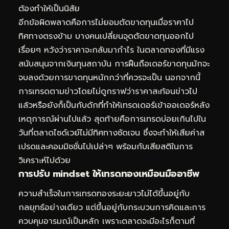
ต้องทำให้เป็นนิสัย
อีกข้อผิดพลาดคือการไม่ยอมตัดขาดทุนเมื่อราคาไป
ทิศทางตรงข้าม บางคนเปลี่ยนจุดตัดขาดทุนออกไป
เรื่อยๆ หวังว่าราคาจะกลับมากำไร ในตลาดทองที่มีแรง
สนับสนุนจากเงินทุนสถาบัน การฝืนถือเดอร์ขาดทุนมักจะ
จบลงด้วยการขาดทุนหนักกว่าที่ควรจะเป็น นอกจากนี้
การเทรดตามข่าวโดยไม่ดูกราฟว่าราคาสะท้อนข่าวไป
แล้วหรือยังก็เป็นกับดักที่ทำให้เทรดเดอร์เข้าออเดอร์หลัง
เหตุการณ์ผ่านไปแล้ว สุดท้ายคือการเทรดบ่อยเกินไปใน
วันที่ตลาดไซด์เวย์ไม่มีทิศทางชัดเจน ซึ่งจะทำให้เสียค่าส
เปรดและคอมมิชชั่นไปเปล่าๆ พร้อมกับเสียสติในการ
วิเคราะห์ไปด้วย
การปรับ mindset ให้เทรดทองเหมือนมืออาชีพ
ความสำเร็จในการเทรดทองระยะยาวไม่ได้ขึ้นอยู่กับ
กลยุทธ์อย่างเดียว แต่ขึ้นอยู่กับกระบวนการคิดและการ
ควบคุมอารมณ์เป็นหลัก เพราะตลาดจะมีอะไรก็ตามที่