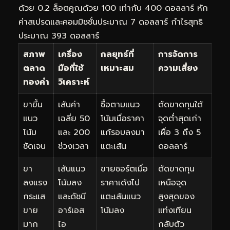
ด้วย 0.2 ล็อตคูณด้วย 100 เท่ากับ 400 ดอลลาร์ หัก
ค่าสเปรดและคอมมิชชั่นประมาณ 7 ดอลลาร์ กำไรสุทธิ
ประมาณ 393 ดอลลาร์
สภาพ
เครื่อง
กลยุทธ์ที่
การจัดการ
ตลาด
มือที่ใช้
เหมาะสม
ความเสี่ยง
ทองคำ
วิเคราะห์
ขาขึ้น
เส้นค่า
ซื้อตามแนว
ตัดขาดทุนใต้
แนว
เฉลี่ย 50
โน้มเมื่อราคา
จุดต่ำสุดเก่า
โน้ม
และ 200
แก้รอบลงมา
เผื่อ 3 ถึง 5
ชัดเจน
ช่วงเวลา
แตะเส้น
ดอลลาร์
ขา
เส้นแนว
ขายชอร์ตเมื่อ
ตัดขาดทุน
ลงแรง
โน้มลง
ราคาเด้งไป
เหนือจุด
กระแส
และดัชนี
แตะเส้นแนว
สูงสุดของ
ขาย
อาร์เอส
โน้มลง
แท่งเทียน
มาก
ไอ
กลับตัว