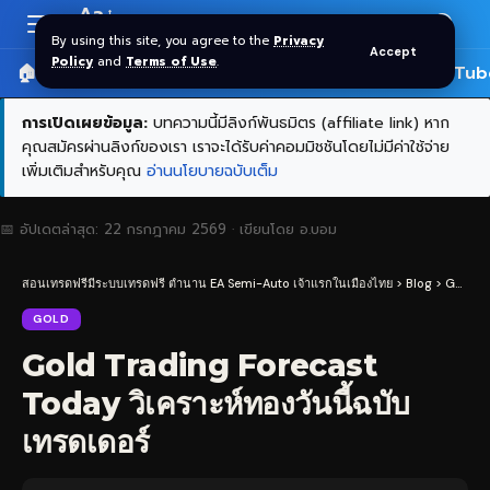
Aa
Font
By using this site, you agree to the
Privacy
Accept
Resizer
Policy
and
Terms of Use
.
🏠 หน้าแรก
ราคาทอง SPDR
📰 บทความ
🎬 YouTub
การเปิดเผยข้อมูล:
บทความนี้มีลิงก์พันธมิตร (affiliate link) หาก
คุณสมัครผ่านลิงก์ของเรา เราจะได้รับค่าคอมมิชชันโดยไม่มีค่าใช้จ่าย
เพิ่มเติมสำหรับคุณ
อ่านนโยบายฉบับเต็ม
📅 อัปเดตล่าสุด:
22 กรกฎาคม 2569
· เขียนโดย
อ.บอม
สอนเทรดฟรีมีระบบเทรดฟรี ตำนาน EA Semi-Auto เจ้าแรกในเมืองไทย
>
Blog
>
Gold
>
GOLD
Gold Trading Forecast
Today วิเคราะห์ทองวันนี้ฉบับ
เทรดเดอร์