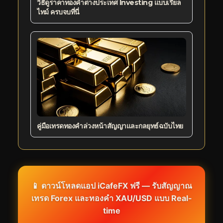
วิธีดูราคาทองคำต่างประเทศ Investing แบบเรียล
ไทม์ ครบจบที่นี่
คู่มือเทรดทองคำล่วงหน้าสัญญาและกลยุทธ์ฉบับไทย
📱 ดาวน์โหลดแอป iCafeFX ฟรี — รับสัญญาณ
เทรด Forex และทองคำ XAU/USD แบบ Real-
time