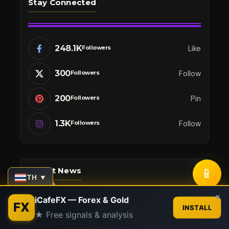
Stay Connected
248.1K
Like
Followers
300
Follow
Followers
200
Pin
Followers
1.3K
Follow
Followers
📱
Latest News
TH ▼
Contact us
×
iCafeFX — Forex & Gold
FX
INSTALL
คู่มือ Autotrade
★ Free signals & analysis
Open
chaty