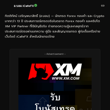
อ.บอม iCafeFX
กิตติทัศน์ เจริญพนาสิทธิ์ (อ.บอม) — นักเทรด Forex ทองคำ และ Crypto
มากกว่า 13 ปี ประสบการณ์เทรดจริงในตลาด Forex ทองคำ และคริปโต
XM VIP Partner ที่ใช้บัญชีจริง ถ่ายทอดความรู้และกลยุทธ์จาก
ประสบการณ์ตรงผ่านบทความ คู่มือ และสัญญาณเทรด ผู้ก่อตั้งเครือข่าย
เว็บไซต์ iCafeFX สำหรับนักเทรดไทย
- Advertisement -