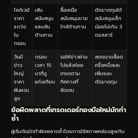
ไซด์เวย์
เส้น
ซื้อเหนือ
ตัดขาดทุนใต้
ราคา
สนับสนุน
สนับสนุนขาย
สนับสนุนเล็ก
แกว่ง
และเส้น
ใกล้ต้านทาน
น้อยไม่เกิน 3
ใน
ต้านทาน
ดอลลาร์
กรอบ
วันมี
กรอบ
รอให้ข่าวผ่าน
ลดขนาดล็อต
ข่าว
เวลา 15
ไปแล้วค่อย
ครึ่งหนึ่งและ
ใหญ่
นาทีดู
เทรดตาม
เพิ่มระยะ
ราคา
แท่งเทียน
ทิศทางที่
ตัดขาดทุน
ผันผวน
ชัดเจน
สูง
ข้อผิดพลาดที่เทรดเดอร์ทองมือใหม่มักทำ
ซ้ำ
ผู้เริ่มต้นมักทำผิดพลาดซ้ำโดยการใช้สภาพคล่องสูงเกิน