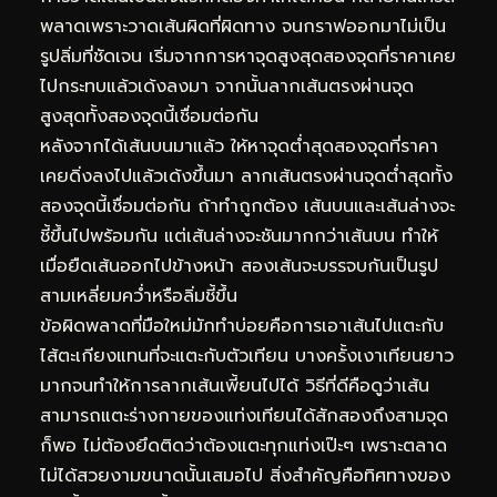
พลาดเพราะวาดเส้นผิดที่ผิดทาง จนกราฟออกมาไม่เป็น
รูปลิ่มที่ชัดเจน เริ่มจากการหาจุดสูงสุดสองจุดที่ราคาเคย
ไปกระทบแล้วเด้งลงมา จากนั้นลากเส้นตรงผ่านจุด
สูงสุดทั้งสองจุดนี้เชื่อมต่อกัน
หลังจากได้เส้นบนมาแล้ว ให้หาจุดต่ำสุดสองจุดที่ราคา
เคยดิ่งลงไปแล้วเด้งขึ้นมา ลากเส้นตรงผ่านจุดต่ำสุดทั้ง
สองจุดนี้เชื่อมต่อกัน ถ้าทำถูกต้อง เส้นบนและเส้นล่างจะ
ชี้ขึ้นไปพร้อมกัน แต่เส้นล่างจะชันมากกว่าเส้นบน ทำให้
เมื่อยืดเส้นออกไปข้างหน้า สองเส้นจะบรรจบกันเป็นรูป
สามเหลี่ยมคว่ำหรือลิ่มชี้ขึ้น
ข้อผิดพลาดที่มือใหม่มักทำบ่อยคือการเอาเส้นไปแตะกับ
ไส้ตะเกียงแทนที่จะแตะกับตัวเทียน บางครั้งเงาเทียนยาว
มากจนทำให้การลากเส้นเพี้ยนไปได้ วิธีที่ดีคือดูว่าเส้น
สามารถแตะร่างกายของแท่งเทียนได้สักสองถึงสามจุด
ก็พอ ไม่ต้องยึดติดว่าต้องแตะทุกแท่งเป๊ะๆ เพราะตลาด
ไม่ได้สวยงามขนาดนั้นเสมอไป สิ่งสำคัญคือทิศทางของ