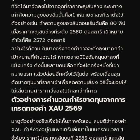
ที่วัดได้มาวัดลงไปจากจุดที่ราคาทะลุเส้นล่าง ระยะทาง
เท่ากับความสูงของลิ่มนั้นคือเป้าหมายขาลงที่เราตั้งไว้
ตัวอย่างเช่น ถ้าความสูงของลิ่มตอนเริ่มต้นคือ 80 พิป
เมื่อราคาทะลุเส้นล่างที่ระดับ 2580 ดอลลาร์ เป้าหมาย
กำไรก็คือ 2572 ดอลลาร์
อย่างไรก็ตาม ในบางครั้งทองคำอาจจะดิ่งลงมากกว่า
เป้าหมายที่คำนวณได้ หากตลาดมีปัจจัยหนุนขาลงที่
แข็งแกร่ง ดังนั้นหลายคนเลือกที่จะปิดครึ่งหนึ่งที่เป้า
หมายแรก แล้วปล่อยอีกครึ่งไว้ลุ้นต่อ พร้อมเลื่อนจุด
ตัดขาดทุนมาที่ราคาเข้าเพื่อลดความเสี่ยง วิธีนี้จะช่วยให้
ไม่เสียดายถ้าราคาวิ่งลงไปไกลกว่าที่คาด
ตัวอย่างการคำนวณกำไรขาดทุนจากการ
เทรดทองคำ XAU 2569
มาดูตัวอย่างจริงเพื่อให้เห็นภาพชัดเจน สมมติว่าทองคำ
XAU กำลังวิ่งอยู่ในแพทเทิร์นลิ่มขาขึ้นบนกรอบเวลา 1
ชั่วโมง ราคาไปกระทบเส้นบนที่ 2585 ดอลลาร์ และเส้น