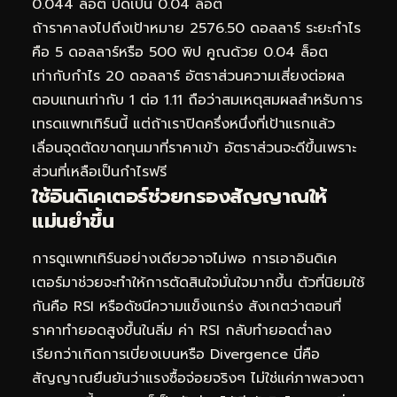
0.044 ล็อต ปัดเป็น 0.04 ล็อต
ถ้าราคาลงไปถึงเป้าหมาย 2576.50 ดอลลาร์ ระยะกำไร
คือ 5 ดอลลาร์หรือ 500 พิป คูณด้วย 0.04 ล็อต
เท่ากับกำไร 20 ดอลลาร์ อัตราส่วนความเสี่ยงต่อผล
ตอบแทนเท่ากับ 1 ต่อ 1.11 ถือว่าสมเหตุสมผลสำหรับการ
เทรดแพทเทิร์นนี้ แต่ถ้าเราปิดครึ่งหนึ่งที่เป้าแรกแล้ว
เลื่อนจุดตัดขาดทุนมาที่ราคาเข้า อัตราส่วนจะดีขึ้นเพราะ
ส่วนที่เหลือเป็นกำไรฟรี
ใช้อินดิเคเตอร์ช่วยกรองสัญญาณให้
แม่นยำขึ้น
การดูแพทเทิร์นอย่างเดียวอาจไม่พอ การเอาอินดิเค
เตอร์มาช่วยจะทำให้การตัดสินใจมั่นใจมากขึ้น ตัวที่นิยมใช้
กันคือ RSI หรือดัชนีความแข็งแกร่ง สังเกตว่าตอนที่
ราคาทำยอดสูงขึ้นในลิ่ม ค่า RSI กลับทำยอดต่ำลง
เรียกว่าเกิดการเบี่ยงเบนหรือ Divergence นี่คือ
สัญญาณยืนยันว่าแรงซื้อจ่อยจริงๆ ไม่ใช่แค่ภาพลวงตา