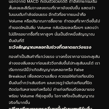
นอกจากนี้ MACD ก็เป็นตัวช่วยได้ดี ถ้าฮิสโทแกรมเริ่ม
สั้นลงและสีเริ่มจางลงขณะที่ราคายังขยับขึ้น แสดงว่า
โมเมนตัมกำลังอ่อนแรง อีกตัวที่อยากแนะนำคือ
Volume หรือปริมาณการซื้อขาย ถ้าตอนที่ราคาวิ่งขึ้นไป
ทำยอดใหม่ในลิ่ม Volume กลับน้อยลงเรื่อยๆ แสดงว่า
ไม่มีใครอยากซื้อที่ราคาสูงๆ นั่นเป็นอีกหนึ่งสัญญาณ
ยืนยันที่ดี
ระวังสัญญาณหลอกในช่วงที่ตลาดแกว่งแรง
ทองคำเป็นสินค้าที่แกว่งแรง บางครั้งราคาอาจจะทะลุเส้น
ล่างของลิ่มลงมาก่อนแล้ววิ่งกลับขึ้นไปทะลุเส้นบนได้ เรา
เรียกกรณีนี้ว่าเกิดสัญญาณหลอกหรือ False
Breakout เพื่อลดความเสี่ยง ควรรอให้แท่งเทียนปิด
ยืนยันต่ำกว่าเส้นจริงๆ และควรดูว่ามีแท่งเทียนที่ปิด
ติดต่อกันหลายแท่งหรือไม่ ถ้าแท่งเทียนดิ่งลงมาแรง
พร้อม Volume ที่พุ่งสูงขึ้น โอกาสที่จะเป็นสัญญาณ
จริงก็มากขึ้น
เปรียบเทียบการเทรดลิ่มขาขึ้นกับแพทเทิร์นอื่น