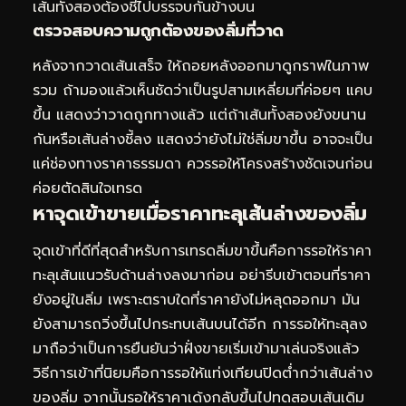
เส้นทั้งสองต้องชี้ไปบรรจบกันข้างบน
ตรวจสอบความถูกต้องของลิ่มที่วาด
หลังจากวาดเส้นเสร็จ ให้ถอยหลังออกมาดูกราฟในภาพ
รวม ถ้ามองแล้วเห็นชัดว่าเป็นรูปสามเหลี่ยมที่ค่อยๆ แคบ
ขึ้น แสดงว่าวาดถูกทางแล้ว แต่ถ้าเส้นทั้งสองยังขนาน
กันหรือเส้นล่างชี้ลง แสดงว่ายังไม่ใช่ลิ่มขาขึ้น อาจจะเป็น
แค่ช่องทางราคาธรรมดา ควรรอให้โครงสร้างชัดเจนก่อน
ค่อยตัดสินใจเทรด
หาจุดเข้าขายเมื่อราคาทะลุเส้นล่างของลิ่ม
จุดเข้าที่ดีที่สุดสำหรับการเทรดลิ่มขาขึ้นคือการรอให้ราคา
ทะลุเส้นแนวรับด้านล่างลงมาก่อน อย่ารีบเข้าตอนที่ราคา
ยังอยู่ในลิ่ม เพราะตราบใดที่ราคายังไม่หลุดออกมา มัน
ยังสามารถวิ่งขึ้นไปกระทบเส้นบนได้อีก การรอให้ทะลุลง
มาถือว่าเป็นการยืนยันว่าฝั่งขายเริ่มเข้ามาเล่นจริงแล้ว
วิธีการเข้าที่นิยมคือการรอให้แท่งเทียนปิดต่ำกว่าเส้นล่าง
ของลิ่ม จากนั้นรอให้ราคาเด้งกลับขึ้นไปทดสอบเส้นเดิม