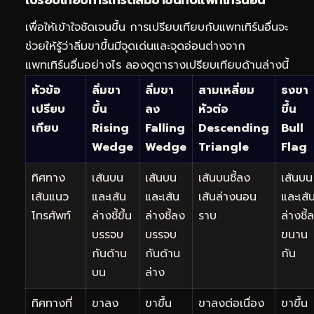
เพื่อให้เข้าใจชัดเจนขึ้น การเปรียบเทียบกับแพทเทิร์นอื่นจะ
ช่วยให้รู้ว่าลิ่มขาขึ้นมีจุดเด่นและจุดอ่อนต่างจาก
แพทเทิร์นอื่นอย่างไร ลองดูตารางเปรียบเทียบด้านล่างนี้
หัวข้อ
ลิ่มขา
ลิ่มขา
สามเหลี่ยม
ธงขา
เปรียบ
ขึ้น
ลง
หัวต่อ
ขึ้น
เทียบ
Rising
Falling
Descending
Bull
Wedge
Wedge
Triangle
Flag
ทิศทาง
เส้นบน
เส้นบน
เส้นบนชี้ลง
เส้นบน
เส้นแนว
และเส้น
และเส้น
เส้นล่างนอน
และเส้
โทรศัพท์
ล่างชี้ขึ้น
ล่างชี้ลง
ราบ
ล่างชี้
บรรจบ
บรรจบ
ขนาน
กันด้าน
กันด้าน
กัน
บน
ล่าง
ทิศทางที่
ขาลง
ขาขึ้น
ขาลงต่อเนื่อง
ขาขึ้น