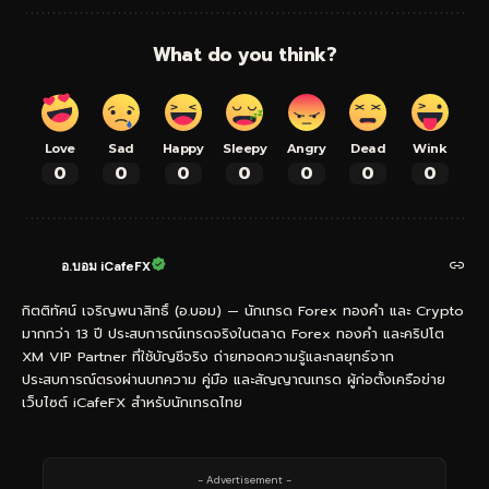
What do you think?
Love
Sad
Happy
Sleepy
Angry
Dead
Wink
0
0
0
0
0
0
0
อ.บอม iCafeFX
กิตติทัศน์ เจริญพนาสิทธิ์ (อ.บอม) — นักเทรด Forex ทองคำ และ Crypto
มากกว่า 13 ปี ประสบการณ์เทรดจริงในตลาด Forex ทองคำ และคริปโต
XM VIP Partner ที่ใช้บัญชีจริง ถ่ายทอดความรู้และกลยุทธ์จาก
ประสบการณ์ตรงผ่านบทความ คู่มือ และสัญญาณเทรด ผู้ก่อตั้งเครือข่าย
เว็บไซต์ iCafeFX สำหรับนักเทรดไทย
- Advertisement -