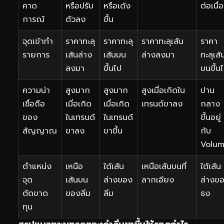
คาด
หรือปรับ
หรือเด้ง
ต่อเนื่
การณ์
ตัวลง
ขึ้น
จุดเข้าทำ
ราคาทะลุ
ราคาทะลุ
ราคาทะลุเส้น
ราคา
รายการ
เส้นล่าง
เส้นบน
ล่างลงมา
ทะลุเส้
ลงมา
ขึ้นไป
บนขึ้น
ความน่า
สูงมาก
สูงมาก
สูงเมื่อเกิดใน
ปาน
เชื่อถือ
เมื่อเกิด
เมื่อเกิด
เทรนด์ขาลง
กลาง
ของ
ในเทรนด์
ในเทรนด์
ขึ้นอยู่
สัญญาณ
ขาลง
ขาขึ้น
กับ
Volu
ตำแหน่ง
เหนือ
ใต้เส้น
เหนือเส้นบนที่
ใต้เส้น
จุด
เส้นบน
ล่างของ
ลากเอียง
ล่างข
ตัดขาด
ของลิ่ม
ลิ่ม
ธง
ทุน