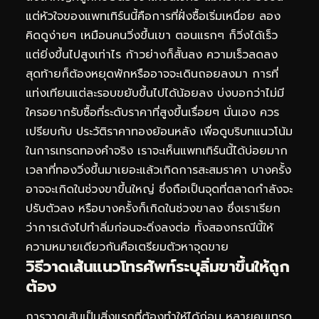
แต่หัวใจของแพทเทิร์นนี้คือการที่ฝั่งซื้อเริ่มเหนื่อย ลอง
คิดดูง่ายๆ เหมือนคนวิ่งขึ้นเขา ตอนแรกๆ ก็วิ่งได้เร็ว
แต่ยิ่งขึ้นไปสูงเท่าไร ก้าวย่างก็สั้นลง ความเร็วลดลง
สุดท้ายก็ต้องหยุดพักหรืออาจจะเดินถอยลงมา การที่
แท่งเทียนแต่ละรอบขยับขึ้นไปได้น้อยลง บ่งบอกว่าไม่มี
ใครอยากรับซื้อที่ระดับราคาที่สูงขึ้นเรื่อยๆ นั่นเอง ควร
เปรียบกับ
ประวัติราคาทองย้อนหลัง
เพื่อดูบริบทแนวโน้ม
ในการเทรดทองคำจริง เราจะเห็นแพทเทิร์นนี้ได้บ่อยมาก
เวลาที่ทองวิ่งขึ้นมาเยอะแล้วเกิดการสะสมราคา บางครั้ง
อาจจะเกิดในช่วงขาขึ้นใหญ่ ซึ่งถือเป็นจุดที่ตลาดกำลังจะ
ปรับตัวลง หรือบางครั้งก็เกิดในช่วงขาลง ซึ่งเราเรียก
ว่าการเด้งไปทำลิ่มก่อนจะดิ่งลงต่อ ทั้งสองกรณีนี้ให้
ความหมายเดียวกันคือเตรียมตัวหาจุดขาย
วิธีวาดเส้นแนวโทรศัพท์ระบุลิ่มขาขึ้นให้ถูก
ต้อง
การวาดเส้นเป็นสิ่งแรกที่ต้องทำให้ได้ก่อน หลายคนเทรด