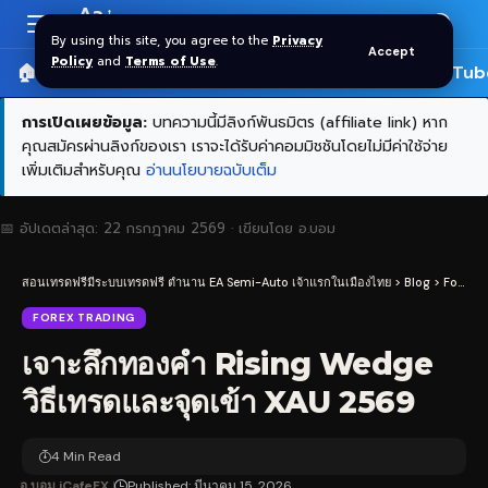
Aa
Font
By using this site, you agree to the
Privacy
Accept
Resizer
Policy
and
Terms of Use
.
🏠 หน้าแรก
ราคาทอง SPDR
📰 บทความ
🎬 YouTub
การเปิดเผยข้อมูล:
บทความนี้มีลิงก์พันธมิตร (affiliate link) หาก
คุณสมัครผ่านลิงก์ของเรา เราจะได้รับค่าคอมมิชชันโดยไม่มีค่าใช้จ่าย
เพิ่มเติมสำหรับคุณ
อ่านนโยบายฉบับเต็ม
📅 อัปเดตล่าสุด:
22 กรกฎาคม 2569
· เขียนโดย
อ.บอม
สอนเทรดฟรีมีระบบเทรดฟรี ตำนาน EA Semi-Auto เจ้าแรกในเมืองไทย
>
Blog
>
Forex Trading
FOREX TRADING
เจาะลึกทองคำ Rising Wedge
วิธีเทรดและจุดเข้า XAU 2569
4 Min Read
อ.บอม iCafeFX
Published: มีนาคม 15, 2026