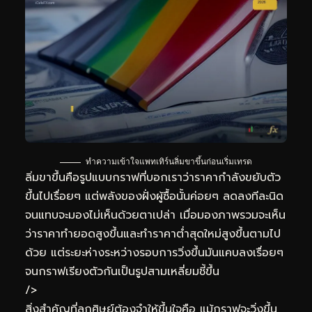
ทำความเข้าใจแพทเทิร์นลิ่มขาขึ้นก่อนเริ่มเทรด
ลิ่มขาขึ้นคือรูปแบบกราฟที่บอกเราว่าราคากำลังขยับตัว
ขึ้นไปเรื่อยๆ แต่พลังของฝั่งผู้ซื้อนั้นค่อยๆ ลดลงทีละนิด
จนแทบจะมองไม่เห็นด้วยตาเปล่า เมื่อมองภาพรวมจะเห็น
ว่าราคาทำยอดสูงขึ้นและทำราคาต่ำสุดใหม่สูงขึ้นตามไป
ด้วย แต่ระยะห่างระหว่างรอบการวิ่งขึ้นมันแคบลงเรื่อยๆ
จนกราฟเรียงตัวกันเป็นรูปสามเหลี่ยมชี้ขึ้น
/>
สิ่งสำคัญที่ลูกศิษย์ต้องจำให้ขึ้นใจคือ แม้กราฟจะวิ่งขึ้น