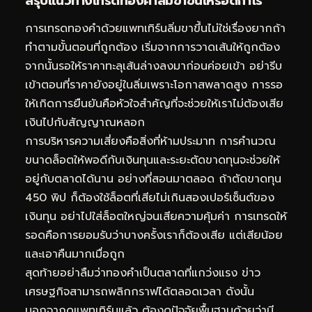
สรุปแนวทางเทรดทองคำลิ่มขาขึ้นให้รอดกำไร
การเทรดทองคำด้วยแพทเทิร์นลิ่มขาขึ้นไม่ใช่เรื่องยากถ้า
ทำตามขั้นตอนที่ถูกต้อง เริ่มจากการวาดเส้นให้ถูกต้อง
จากนั้นรอให้ราคาทะลุเส้นล่างลงมาก่อนค่อยเข้า อย่ารีบ
เข้าตอนที่ราคายังอยู่ในลิ่มเพราะโอกาสพลาดสูง การรอ
ให้เกิดการยืนยันคือหัวใจสำคัญที่จะช่วยให้เราไม่ต้องเสีย
เงินไปกับสัญญาณหลอก
การบริหารความเสี่ยงคือสิ่งที่ห้ามประมาท การคำนวณ
ขนาดล็อตให้พอดีกับเงินทุนและระยะตัดขาดทุนจะช่วยให้
อยู่กับตลาดได้นาน อย่างที่สอนมาตลอด ถ้าตัดขาดทุน
450 พิป ก็ต้องใช้ล็อตที่เสียไม่เกินสองเปอร์เซ็นต์ของ
เงินทุน อย่าไปใส่ล็อตใหญ่จนเสียความคุ้มค่า การเทรดให้
รอดคือการยอมรับว่าบางครั้งเราก็ต้องเสีย แต่เสียน้อย
และเอาคืนมากเมื่อถูก
สุดท้ายอย่าลืมว่าทองคำเป็นตลาดที่แกว่งแรง ข่าว
เศรษฐกิจสามารถพลิกกราฟได้ตลอดเวลา ดังนั้น
นอกจากดูแพทเทิร์นแล้ว ต้องดูปัจจัยพื้นฐานด้วยว่ามี