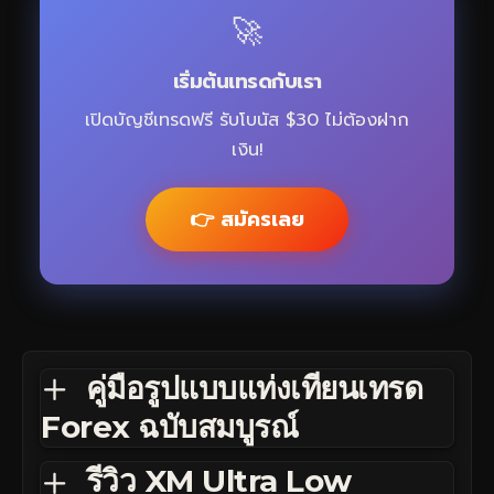
🚀
เริ่มต้นเทรดกับเรา
เปิดบัญชีเทรดฟรี รับโบนัส $30 ไม่ต้องฝาก
เงิน!
👉 สมัครเลย
คู่มือรูปแบบแท่งเทียนเทรด
Forex ฉบับสมบูรณ์
รีวิว XM Ultra Low