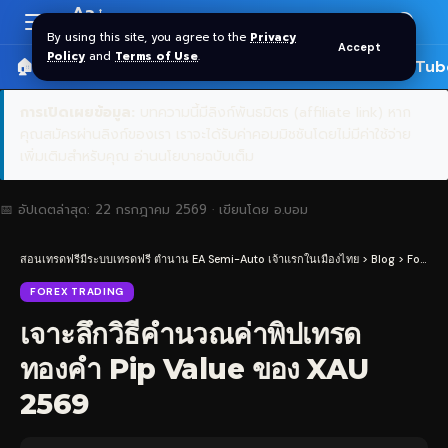
Aa
Font
By using this site, you agree to the
Privacy
Accept
Resizer
Policy
and
Terms of Use
.
🏠 หน้าแรก
ราคาทอง SPDR
📰 บทความ
🎬 YouTub
การเปิดเผยข้อมูล:
บทความนี้มีลิงก์พันธมิตร (affiliate link) หาก
คุณสมัครผ่านลิงก์ของเรา เราจะได้รับค่าคอมมิชชันโดยไม่มีค่าใช้จ่าย
เพิ่มเติมสำหรับคุณ
อ่านนโยบายฉบับเต็ม
📅 อัปเดตล่าสุด:
22 กรกฎาคม 2569
· เขียนโดย
อ.บอม
สอนเทรดฟรีมีระบบเทรดฟรี ตำนาน EA Semi-Auto เจ้าแรกในเมืองไทย
>
Blog
>
Forex Trading
FOREX TRADING
เจาะลึกวิธีคำนวณค่าพิปเทรด
ทองคำ Pip Value ของ XAU
2569