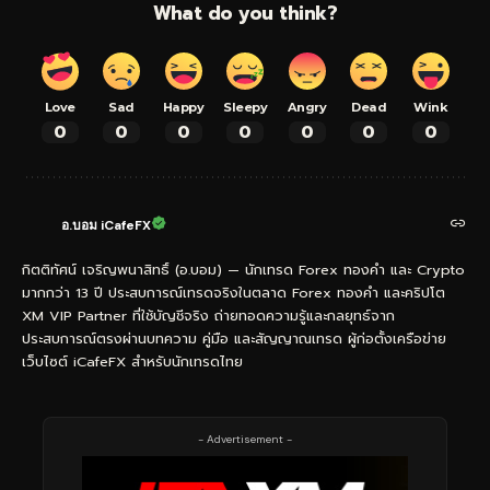
What do you think?
Love
Sad
Happy
Sleepy
Angry
Dead
Wink
0
0
0
0
0
0
0
อ.บอม iCafeFX
กิตติทัศน์ เจริญพนาสิทธิ์ (อ.บอม) — นักเทรด Forex ทองคำ และ Crypto
มากกว่า 13 ปี ประสบการณ์เทรดจริงในตลาด Forex ทองคำ และคริปโต
XM VIP Partner ที่ใช้บัญชีจริง ถ่ายทอดความรู้และกลยุทธ์จาก
ประสบการณ์ตรงผ่านบทความ คู่มือ และสัญญาณเทรด ผู้ก่อตั้งเครือข่าย
เว็บไซต์ iCafeFX สำหรับนักเทรดไทย
- Advertisement -