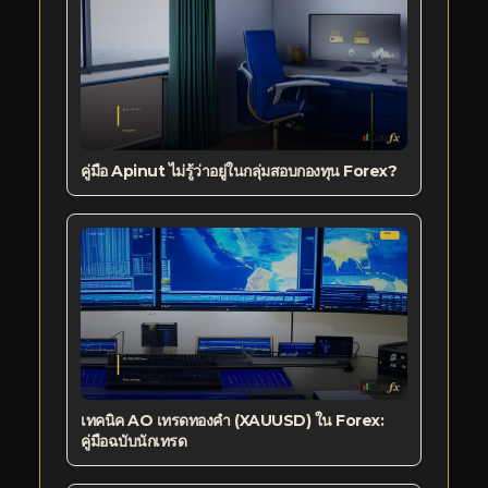
คู่มือ Apinut ไม่รู้ว่าอยู่ในกลุ่มสอบกองทุน Forex?
เทคนิค AO เทรดทองคำ (XAUUSD) ใน Forex:
คู่มือฉบับนักเทรด