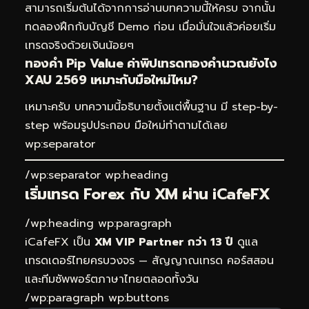
สามารถเริ่มต้นได้จากการอ่านบทความนี้ให้ครบ จากนั้น
ทดลองฝึกกับบัญชี Demo ก่อน เมื่อมั่นใจแล้วค่อยเริ่ม
เทรดจริงด้วยเงินน้อยๆ
ทองคำ Pip Value ค่าพิปเทรดทองคำนวณยังไง
XAU 2569 เหมาะกับมือใหม่ไหม?
เหมาะครับ บทความนี้อธิบายตั้งแต่พื้นฐาน มี step-by-
step พร้อมรูปประกอบ มือใหม่ทำตามได้เลย
wp:separator
/wp:separator wp:heading
เริ่มเทรด Forex กับ XM ผ่าน
iCafeFX
/wp:heading wp:paragraph
iCafeFX เป็น
XM VIP Partner กว่า 13 ปี
ดูแล
เทรดเดอร์ไทยครบวงจร — สัญญาณเทรด คอร์สสอน
และทีมซัพพอร์ตภาษาไทยตลอดทั้งวัน
/wp:paragraph wp:buttons