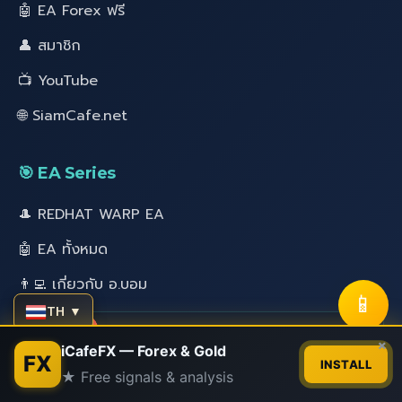
🤖 EA Forex ฟรี
👤 สมาชิก
📺 YouTube
🌐 SiamCafe.net
🎯 EA Series
🎩 REDHAT WARP EA
🤖 EA ทั้งหมด
👨‍💻 เกี่ยวกับ อ.บอม
📱
TH ▼
💬 ติดต่อสอบถาม
Contact us
×
iCafeFX — Forex & Gold
FX
INSTALL
★ Free signals & analysis
Open
chaty