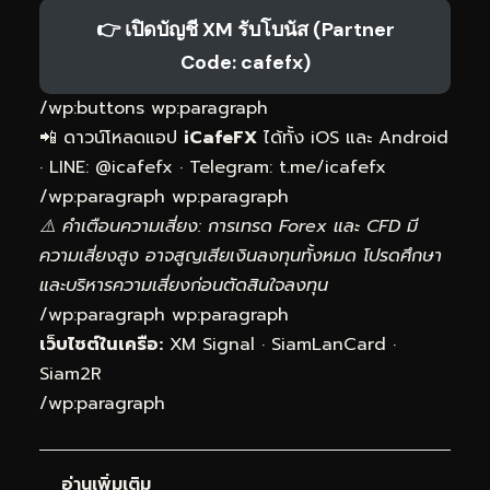
👉 เปิดบัญชี XM รับโบนัส (Partner
Code: cafefx)
/wp:buttons wp:paragraph
📲 ดาวน์โหลดแอป
iCafeFX
ได้ทั้ง iOS และ Android
· LINE: @
icafefx
· Telegram:
t.me/icafefx
/wp:paragraph wp:paragraph
⚠️ คำเตือนความเสี่ยง: การเทรด Forex และ CFD มี
ความเสี่ยงสูง อาจสูญเสียเงินลงทุนทั้งหมด โปรดศึกษา
และบริหารความเสี่ยงก่อนตัดสินใจลงทุน
/wp:paragraph wp:paragraph
เว็บไซต์ในเครือ:
XM Signal
·
SiamLanCard
·
Siam2R
/wp:paragraph
อ่านเพิ่มเติม