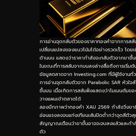
การอ่านจุดกลับตัวของราคาทองคำจากการสลับฝั่
เปลี่ยนแปลงของแนวโน้มได้อย่างรวดเร็ว โดยเมื่อจ
ด้านบน แสดงว่าราคากำลังจะกลับตัวจากขาขึ้
ในขณะที่การสลับจากบนลงล่างสื่อถึงการเริ่มต้
ข้อมูลตลาดจาก Investing.com ที่มีผู้ใช้งานทั
การอ่านจุดกลับตัวจาก Parabolic SAR หัวใจสำ
ขึ้นบน เมื่อเกิดการสลับฝั่งแสดงว่าโมเมนตัมขอ
วางแผนเข้าตลาดได้
ลองนึกภาพว่าทองคำ XAU 2569 กำลังวิ่งขาขึ้น จุ
อ่อนแรงลงจนแท่งเทียนเส้นปิดต่ำกว่าจุดสีตัวสุด
สัญญาณเตือนว่าขาขึ้นอาจจะจบลงแล้วและกำลังจะ
ตัว