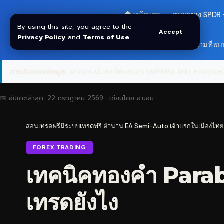
🏠 หน้าแรก
ราคาทอง SPDR
By using this site, you agree to the
Accept
Privacy Policy
and
Terms of Use
.
สมัครกลุ่ม VIP
❓ คำถามที่พบ
การเปิดเผยข้อมูล:
บทความนี้มีลิงก์พันธมิตร (affiliate link) หากคุณสมั
📅 อัปเดตล่าสุด:
22 กรกฎาคม 2569
· เขียนโดย
อ.บอม
สอนเทรดฟรีมีระบบเทรดฟรี ตำนาน EA Semi-Auto เจ้าแรกในเมืองไทย
FOREX TRADING
เทคนิคทองคำ Parabo
เทรดยังไง