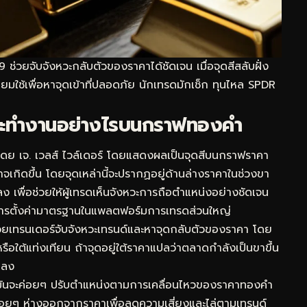
วยจับจังหวะกลับตัวของราคาได้ชัดเจน เมื่อจุดสีสลับฝั่ง
มใช้เพื่อหาจุดเข้าที่ปลอดภัย นักเทรดมักเช็ก
ทุนไหล SPDR
ละทำงานอย่างไรบนกราฟทองคำ
าโดย เจ. เวลส์ ไวล์เดอร์ โดยแสดงผลเป็นจุดสีบนกราฟราคา
าจเกิดขึ้น โดยจุดเหล่านี้จะปรากฏอยู่ด้านล่างราคาในช่วงขา
าลง เพื่อช่วยให้ผู้เทรดเห็นจังหวะการถือตำแหน่งอย่างชัดเจน
 ตามการตั้งค่ามาตรฐานในแพลตฟอร์มการเทรดส่วนใหญ่
ช่วยเทรนเดอร์จับจังหวะเทรนด์และหาจุดกลับตัวของราคา โดย
ือใต้แท่งเทียน ถ้าจุดอยู่ใต้ราคาแปลว่าตลาดกำลังเป็นขาขึ้น
าลง
อมันจะค่อยๆ ปรับตำแหน่งตามการเคลื่อนไหวของราคาทองคำ
จะค่อยๆ ห่างออกจากราคาเพื่อลดความเสี่ยงและไล่ตามเทรนด์