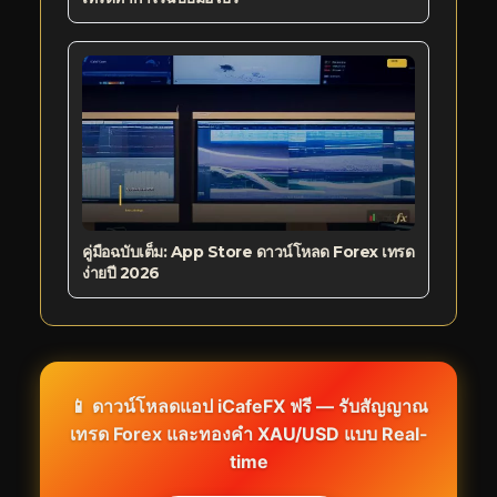
คู่มือฉบับเต็ม: App Store ดาวน์โหลด Forex เทรด
ง่ายปี 2026
📱 ดาวน์โหลดแอป iCafeFX ฟรี — รับสัญญาณ
เทรด Forex และทองคำ XAU/USD แบบ Real-
time