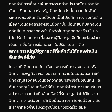
ทองคำมีการซื้อขายในตลาดระหว่างประเทศโดยอ้างอิง
กับค่าเงินดอลลาร์สหรัฐเป็นหลัก ดังนั้นความสัมพันธ์
ระหว่างสองสินทรัพย์นี้จึงมักเป็นไปในทิศทางตรงกันข้าม
เมื่อค่าเงินดอลลาร์สหรัฐแข็งค่าขึ้นเมื่อเทียบกับสกุลเงิน
หลักอื่น ๆ ราคาทองคำเมื่อวัดในสกุลดอลลาร์จะมีแนว
โน้มปรับตัวลดลง เนื่องจากผู้ถือสกุลเงินอื่นจะต้องจ่าย
เงินมากขึ้นในการซื้อทองคำในปริมาณเท่าเดิม
สถานการณ์ภูมิรัฐศาสตร์ที่ผลักดันให้ทองคำเป็น
สินทรัพย์ลี้ภัย
ในยามที่เกิดความขัดแย้งทางการเมือง สงคราม หรือ
วิกฤตเศรษฐกิจระหว่างประเทศ ความไม่แน่นอนจะทำให้
นักลงทุนเร่งถอนเงินออกจากสินทรัพย์เสี่ยงเช่นหุ้น และ
หันมาลงทุนในสินทรัพย์ลี้ภัย ทองคำได้รับการยอมรับมา
อย่างยาวนานว่าเป็นสินทรัพย์ที่รักษามูลค่าได้ดีในยาม
วิกฤต ความต้องการที่เพิ่มขึ้นอย่างกะทันหันนี้จึงกดดัน
ให้ราคาทองคำปรับตัวสูงขึ้นอย่างรวดเร็วเสมอ