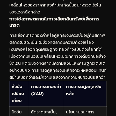
เคลื่อนไหวของราคาทองคำมักเกิดขึ้นอย่างรวดเร็วใน
ช่วงเวลาดังกล่าว
การใช้สภาพตลาดในการเลือกสินทรัพย์เพื่อการ
เทรด
การเลือกเทรดทองคำหรือคู่สกุลเงินควรขึ้นอยู่กับสภาพ
ตลาดในขณะนั้น ในช่วงที่ตลาดมีความกังวลเรื่อง
เงินเฟ้อหรือวิกฤตเศรษฐกิจ ทองคำจะเป็นตัวเลือกที่ดี
เนื่องจากมีแนวโน้มเคลื่อนไหวไปในทิศทางเดียวกันอย่าง
ชัดเจน แต่ในช่วงที่ตลาดมีความสงบและเศรษฐกิจเติบโต
อย่างมั่นคง การเทรดคู่สกุลเงินหลักอาจให้ผลตอบแทนที่
สม่ำเสมอกว่าและมีความเสี่ยงจากความผันผวนน้อยกว่า
หัวข้อ
การเทรดทองคำ
การเทรดคู่สกุลเงิน
เปรียบ
(XAU)
หลัก
เทียบ
ปัจจัย
อัตราดอกเบี้ย,
นโยบายธนาคาร