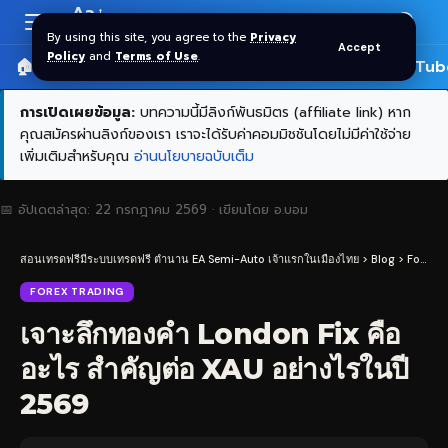
Aa
Font
By using this site, you agree to the
Privacy
Accept
Resizer
Policy
and
Terms of Use
.
🏠 หน้าแรก
ราคาทอง SPDR
📰 บทความ
🎬 YouTub
การเปิดเผยข้อมูล:
บทความนี้มีลิงก์พันธมิตร (affiliate link) หาก
คุณสมัครผ่านลิงก์ของเรา เราจะได้รับค่าคอมมิชชันโดยไม่มีค่าใช้จ่าย
เพิ่มเติมสำหรับคุณ
อ่านนโยบายฉบับเต็ม
📅 อัปเดตล่าสุด:
22 กรกฎาคม 2569
· เขียนโดย
อ.บอม
สอนเทรดฟรีมีระบบเทรดฟรี ตำนาน EA Semi-Auto เจ้าแรกในเมืองไทย
>
Blog
>
Forex Trading
FOREX TRADING
เจาะลึกทองคำ London Fix คือ
อะไร สำคัญต่อ XAU อย่างไรในปี
2569