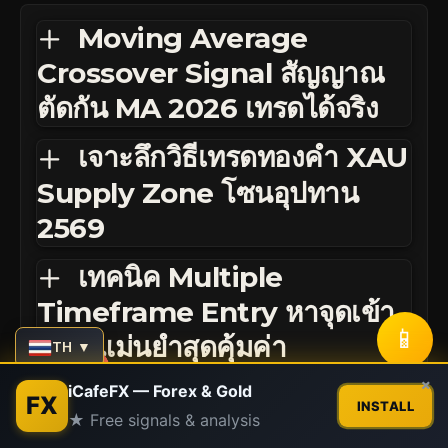
Moving Average
Crossover Signal สัญญาณ
ตัดกัน MA 2026 เทรดได้จริง
เจาะลึกวิธีเทรดทองคำ XAU
Supply Zone โซนอุปทาน
2569
เทคนิค Multiple
Timeframe Entry หาจุดเข้า
📱
M15 แม่นยำสุดคุ้มค่า
TH ▼
Contact us
×
Day Trading คู่มือฉบับ
iCafeFX — Forex & Gold
FX
INSTALL
★ Free signals & analysis
สมบูรณ์: กลยุทธ์และ Session
Open
chaty