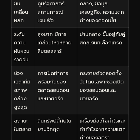
ขับ
ภูมิรัฐศาสตร์,
กลาง, ข้อมูล
เคลื่อน
สถานการณ์
เศรษฐกิจ, ความแตก
หลัก
เงินเฟ้อ
ต่างของดอกเบี้ย
ระดับ
สูงมาก มีการ
ปานกลาง ขึ้นอยู่กับคู่
ความ
เคลื่อนไหวหลาย
สกุลเงินที่เลือกเทรด
ผันผวน
สิบดอลลาร์
รายวัน
ช่วง
การเปิดทำการ
กระจายตัวตลอดทั้ง
เวลาที่มี
พร้อมกันของ
วันโดยเฉพาะช่วงเปิด
สภาพ
ตลาดลอนดอน
ของลอนดอนและ
คล่อง
และนิวยอร์ก
นิวยอร์ก
สูงสุด
สถานะ
สินทรัพย์ลี้ภัยใน
เครื่องมือเก็งกำไรและ
ในตลาด
ยามวิกฤต
ทำกำไรจากความแตก
ต่างของอัตรา