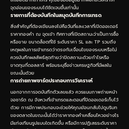
จุดอ่อนของระบบได้ชัดเจนขึ้นเท่านั้น
รายการที่ต้องบันทึกในสมุดบันทึกการเทรด
สิ่งสำคัญที่ต้องเขียนลงไปคือวันที่และเวลาที่เปิดออเดอร์
ราคาทองคำ ณ จุดเข้า ทิศทางที่เปิดสถานะว่าเป็นการซื้อ
หรือขาย ขนาดล็อตที่ใช้ ระดับราคา SL และ TP รวมถึง
เหตุผลในการเข้าเทรดว่าตรงกับเงื่อนไขของระบบหรือไม่
ควรบันทึกผลลัพธ์สุดท้ายว่าปิดสถานะด้วยกำไรหรือ
ขาดทุนกี่ดอลลาร์ พร้อมระบุชื่อข่าวเศรษฐกิจที่มีผลใน
ขณะนั้นด้วย
การถ่ายภาพชาร์ตประกอบการวิเคราะห์
นอกจากการจดบันทึกตัวเลขแล้ว ควรแนบภาพถ่ายหน้า
จอชาร์ต ณ จังหวะที่เข้าเทรดและตอนที่ปิดออเดอร์เก็บไว้
ด้วย การมีภาพประกอบจะช่วยให้คุณย้อนกลับไปดูบริบท
ของตลาดในขณะนั้นได้ว่าราคาทองคำเคลื่อนไหวอย่างไร
มีแท่งเทียนรูปแบบใดเกิดขึ้น หรือมีการปฏิเสธระดับราคา