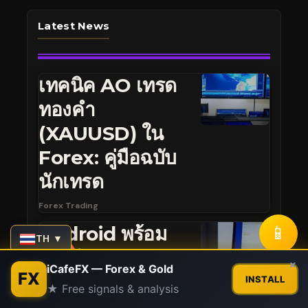
Latest News
เทคนิค AO เทรด
ทองคำ
(XAUUSD) ใน
Forex: คู่มือฉบับ
นักเทรด
Forex Trading
📱
Android พร้อม
TH ▼
รางวัล Best
Contact us
×
iCafeFX — Forex & Gold
FX
Trading App:
INSTALL
★ Free signals & analysis
Open
คู่มือนักเทรดไทย
chaty