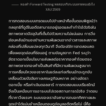
ทองคำ Forward Testing ทดสอบจริงระบบเทรดทองยังไง
XAU 2569
การทดสอบระบบเทรดแบบไปข้างหน้าคือขั้นตอนพิสูจน์ว่า
กลยุทธ์ที่ดูดีในอดีตสามารถอยู่รอดและทำกำไรได้จริงใน
สภาพตลาดปัจจุบันที่เต็มไปด้วยความไม่แน่นอน การวิ่ง
ย้อนหลังมักมองข้ามความผันผวนจากข่าวสารและสภาพ
คล่องที่เปลี่ยนแปลงทุกวินาที จึงต้องใช้การทดสอบสด
เพื่อเผยจุดอ่อนที่ซ่อนอยู่ ตามข้อมูลจาก Fed ระบุว่า
อัตราดอกเบี้ยนโยบายส่งผลต่อราคาทองคำโดยตรง
สภาพตลาดทองคำเป็นสินค้าที่มีความผันผวนสูงมาก
การเคลื่อนไหวของราคาในแต่ละแท่งเทียนมักจะถูกขับ
เคลื่อนด้วยปัจจัยทางเศรษฐกิจมหภาค อย่างอัตรา
ดอกเบี้ย หรือค่าเงินดอลลาร์ การทดสอบแบบเรียลไทม์
จึงเป็นเหมือนการเอาระบบไปเจอสถานการณ์จริง ว่าตอน
ที่ราคาวิ่งแรงๆ ระบบของเรายังสามารถบอกทิศทางและ
จุดเข้าได้แม่นยำเหมือนตอนดูข้อมูลอดีตหรือไม่ นี่คือ