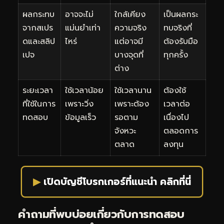
ผลกระทบ
อาจจะไม่
ใกล้เคียง
เป็นผลกระ
จากสเปร
แม่นยำเท่า
ความจริง
ทบจริงที่
ดและสลิป
ไหร่
แต่อาจมี
ต้องรับมือ
เปจ
บางจุดที่
ทุกครั้ง
ต่าง
ระยะเวลา
ใช้เวลาน้อย
ใช้เวลานาน
ต้องใช้
ที่ใช้ในการ
เพราะวิ่ง
เพราะต้อง
เวลาต่อ
ทดสอบ
ข้อมูลเร็ว
รอตาม
เนื่องไป
จังหวะ
ตลอดการ
ตลาด
ลงทุน
▶
เปิดบัญชีโบรกเกอร์ที่แนะนำ คลิกที่นี่
คำถามที่พบบ่อยเกี่ยวกับการทดสอบ