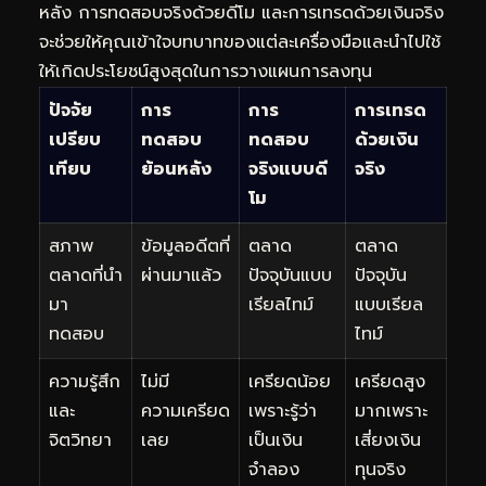
หลัง การทดสอบจริงด้วยดีโม และการเทรดด้วยเงินจริง
จะช่วยให้คุณเข้าใจบทบาทของแต่ละเครื่องมือและนำไปใช้
ให้เกิดประโยชน์สูงสุดในการวางแผนการลงทุน
ปัจจัย
การ
การ
การเทรด
เปรียบ
ทดสอบ
ทดสอบ
ด้วยเงิน
เทียบ
ย้อนหลัง
จริงแบบดี
จริง
โม
สภาพ
ข้อมูลอดีตที่
ตลาด
ตลาด
ตลาดที่นำ
ผ่านมาแล้ว
ปัจจุบันแบบ
ปัจจุบัน
มา
เรียลไทม์
แบบเรียล
ทดสอบ
ไทม์
ความรู้สึก
ไม่มี
เครียดน้อย
เครียดสูง
และ
ความเครียด
เพราะรู้ว่า
มากเพราะ
จิตวิทยา
เลย
เป็นเงิน
เสี่ยงเงิน
จำลอง
ทุนจริง