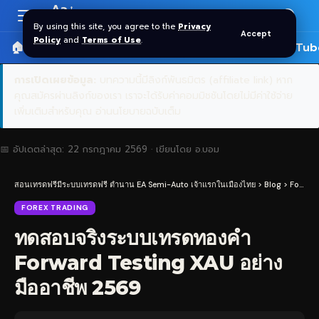
Aa
Font
By using this site, you agree to the
Privacy
Accept
Resizer
Policy
and
Terms of Use
.
🏠 หน้าแรก
ราคาทอง SPDR
📰 บทความ
🎬 YouTub
การเปิดเผยข้อมูล:
บทความนี้มีลิงก์พันธมิตร (affiliate link) หาก
คุณสมัครผ่านลิงก์ของเรา เราจะได้รับค่าคอมมิชชันโดยไม่มีค่าใช้จ่าย
เพิ่มเติมสำหรับคุณ
อ่านนโยบายฉบับเต็ม
📅 อัปเดตล่าสุด:
22 กรกฎาคม 2569
· เขียนโดย
อ.บอม
สอนเทรดฟรีมีระบบเทรดฟรี ตำนาน EA Semi-Auto เจ้าแรกในเมืองไทย
>
Blog
>
Forex Trading
FOREX TRADING
ทดสอบจริงระบบเทรดทองคำ
Forward Testing XAU อย่าง
มืออาชีพ 2569