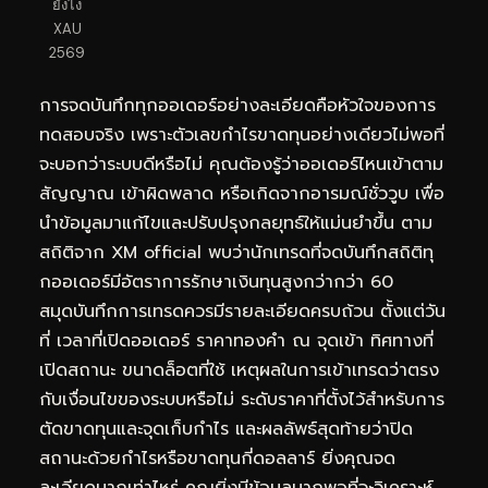
ยังไง
XAU
2569
การจดบันทึกทุกออเดอร์อย่างละเอียดคือหัวใจของการ
ทดสอบจริง เพราะตัวเลขกำไรขาดทุนอย่างเดียวไม่พอที่
จะบอกว่าระบบดีหรือไม่ คุณต้องรู้ว่าออเดอร์ไหนเข้าตาม
สัญญาณ เข้าผิดพลาด หรือเกิดจากอารมณ์ชั่ววูบ เพื่อ
นำข้อมูลมาแก้ไขและปรับปรุงกลยุทธ์ให้แม่นยำขึ้น ตาม
สถิติจาก XM official พบว่านักเทรดที่จดบันทึกสถิติทุ
กออเดอร์มีอัตราการรักษาเงินทุนสูงกว่ากว่า 60
สมุดบันทึกการเทรดควรมีรายละเอียดครบถ้วน ตั้งแต่วัน
ที่ เวลาที่เปิดออเดอร์ ราคาทองคำ ณ จุดเข้า ทิศทางที่
เปิดสถานะ ขนาดล็อตที่ใช้ เหตุผลในการเข้าเทรดว่าตรง
กับเงื่อนไขของระบบหรือไม่ ระดับราคาที่ตั้งไว้สำหรับการ
ตัดขาดทุนและจุดเก็บกำไร และผลลัพธ์สุดท้ายว่าปิด
สถานะด้วยกำไรหรือขาดทุนกี่ดอลลาร์ ยิ่งคุณจด
ละเอียดมากเท่าไหร่ คุณยิ่งมีข้อมูลมากพอที่จะวิเคราะห์