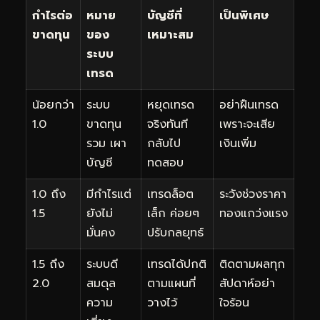
กำไรต่อ
หมาย
บัญชีที่
เป็นพิเศษ
ขาดทุน
ของ
เหมาะสม
ระบบ
เทรด
น้อยกว่า
ระบบ
หยุดเทรด
อย่าฝืนเทรด
1.0
ขาดทุน
จริงทันที
เพราะจะเสีย
รวม เผา
กลับไป
เงินเพิ่ม
บัญชี
ทดสอบ
1.0 ถึง
มีกำไรแต่
เทรดล็อต
ระวังช่วงราคา
1.5
ยังไม่
เล็ก ค่อยๆ
ทองแกว่งแรง
มั่นคง
ปรับกลยุทธ์
1.5 ถึง
ระบบดี
เทรดได้ปกติ
ติดตามผลทุก
2.0
สมดุล
ตามแผนที่
สัปดาห์อย่า
ความ
วางไว้
ใจร้อน