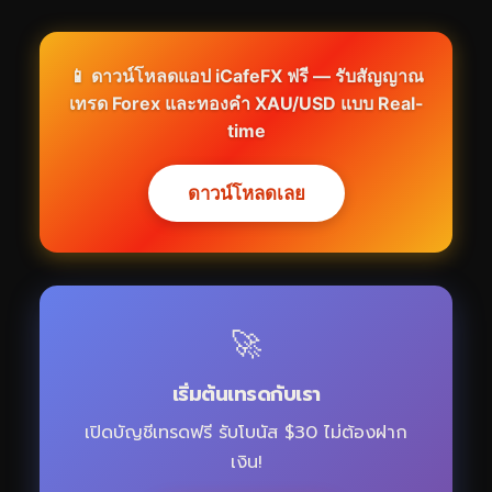
📱 ดาวน์โหลดแอป iCafeFX ฟรี — รับสัญญาณ
เทรด Forex และทองคำ XAU/USD แบบ Real-
time
ดาวน์โหลดเลย
🚀
เริ่มต้นเทรดกับเรา
เปิดบัญชีเทรดฟรี รับโบนัส $30 ไม่ต้องฝาก
เงิน!