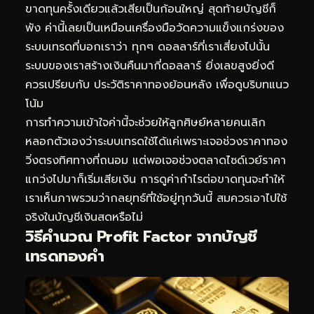
ขาดทุนครั้งเดียวแล้วเสียเป็นก้อนใหญ่ สุดท้ายบัญชีก็
พัง ค่านี้เลยเป็นเหมือนเครื่องมือวัดความแข็งแกร่งของ
ระบบเทรดที่บอกเราว่า ทุกๆ ดอลลาร์ที่เราเสี่ยงไปนั้น
ระบบของเราสร้างเงินคืนมากี่ดอลลาร์ ยิ่งเลขสูงยิ่งดี
ควรเปรียบกับ
ประวัติราคาทองย้อนหลัง
เพื่อดูบริบทแนว
โน้ม
การทำความเข้าใจค่านี้จะช่วยให้ลูกศิษย์หลายคนเลิก
หลอกตัวเองว่าระบบเทรดใช้ได้แค่เพราะเจอช่วงราคาทอง
วิ่งตรงทิศทางที่ถนอม แต่พอเจอช่วงตลาดไซด์เวย์ราคา
แกว่งไปมาก็เริ่มเสียเงิน การดูค่ากำไรต่อขาดทุนจะทำให้
เราเห็นภาพรวมว่ากลยุทธ์ที่ใช้อยู่ทุกวันนี้ สมควรเอาไปใช้
จริงในบัญชีเงินสดหรือไม่
วิธีคำนวณ Profit Factor จากบัญชี
เทรดทองคำ