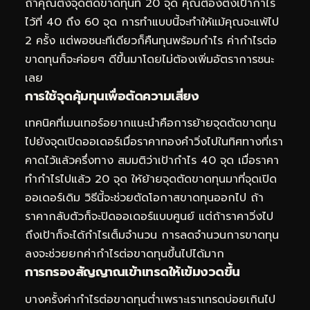
ถ้าคุณตั้งจุดตัดขาดทุนที่ 20 จุด คุณต้องตั้งเป้ากำไร
ไว้ที่ 40 ถึง 60 จุด การทำแบบนี้จะทำให้แม้คุณจะแพ้ไป
2 ครั้ง แต่พอชนะทีเดียวก็คืนทุนพร้อมกำไร ค่ากำไรต่อ
ขาดทุนก็จะค่อยๆ ดีขึ้นมาโดยไม่ต้องเพิ่มอัตราการชนะ
เลย
การใช้จุดคุ้มทุนเพื่อตัดความเสี่ยง
เทคนิคที่เมนเทอร์อยากแนะนำคือการย้ายจุดตัดขาดทุน
ไปยังจุดเปิดออเดอร์เมื่อราคาทองคำวิ่งไปในทิศทางที่เรา
คาดไว้แล้วครึ่งทาง สมมติว่าเป้ากำไร 40 จุด เมื่อราคา
ทำกำไรไปแล้ว 20 จุด ให้ย้ายจุดตัดขาดทุนมาที่จุดเปิด
ออเดอร์เดิม วิธีนี้จะช่วยตัดโอกาสขาดทุนออกไป ถ้า
ราคากลับตัวก็จะปิดออเดอร์แบบศูนย์ แต่ถ้าราคาวิ่งไป
ถึงเป้าก็จะได้กำไรเต็มจำนวน การลดจำนวนการขาดทุน
ลงจะช่วยยกค่ากำไรต่อขาดทุนขึ้นไปได้มาก
การกรองสัญญาณเข้าเทรดให้เข้มงวดขึ้น
บางครั้งค่ากำไรต่อขาดทุนต่ำเพราะเราเทรดบ่อยเกินไป