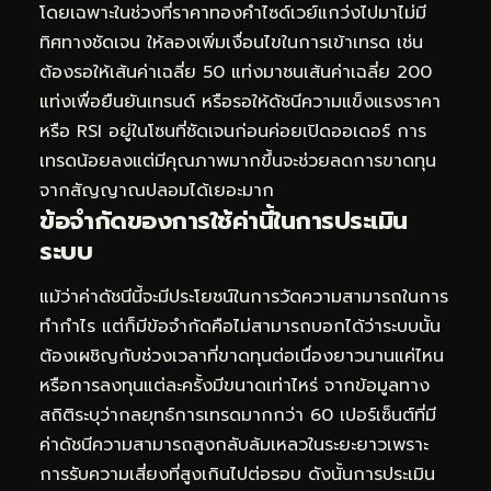
โดยเฉพาะในช่วงที่ราคาทองคำไซด์เวย์แกว่งไปมาไม่มี
ทิศทางชัดเจน ให้ลองเพิ่มเงื่อนไขในการเข้าเทรด เช่น
ต้องรอให้เส้นค่าเฉลี่ย 50 แท่งมาชนเส้นค่าเฉลี่ย 200
แท่งเพื่อยืนยันเทรนด์ หรือรอให้ดัชนีความแข็งแรงราคา
หรือ RSI อยู่ในโซนที่ชัดเจนก่อนค่อยเปิดออเดอร์ การ
เทรดน้อยลงแต่มีคุณภาพมากขึ้นจะช่วยลดการขาดทุน
จากสัญญาณปลอมได้เยอะมาก
ข้อจำกัดของการใช้ค่านี้ในการประเมิน
ระบบ
แม้ว่าค่าดัชนีนี้จะมีประโยชน์ในการวัดความสามารถในการ
ทำกำไร แต่ก็มีข้อจำกัดคือไม่สามารถบอกได้ว่าระบบนั้น
ต้องเผชิญกับช่วงเวลาที่ขาดทุนต่อเนื่องยาวนานแค่ไหน
หรือการลงทุนแต่ละครั้งมีขนาดเท่าไหร่ จากข้อมูลทาง
สถิติระบุว่ากลยุทธ์การเทรดมากกว่า 60 เปอร์เซ็นต์ที่มี
ค่าดัชนีความสามารถสูงกลับล้มเหลวในระยะยาวเพราะ
การรับความเสี่ยงที่สูงเกินไปต่อรอบ ดังนั้นการประเมิน