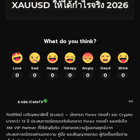
XAUUSD ให้ได้กำไรจริง 2026
What do you think?
Love
Sad
Happy
Sleepy
Angry
Dead
Wink
0
0
0
0
0
0
0
อ.บอม iCafeFX
กิตติทัศน์ เจริญพนาสิทธิ์ (อ.บอม) — นักเทรด Forex ทองคำ และ Crypto
มากกว่า 13 ปี ประสบการณ์เทรดจริงในตลาด Forex ทองคำ และคริปโต
XM VIP Partner ที่ใช้บัญชีจริง ถ่ายทอดความรู้และกลยุทธ์จาก
ประสบการณ์ตรงผ่านบทความ คู่มือ และสัญญาณเทรด ผู้ก่อตั้งเครือข่าย