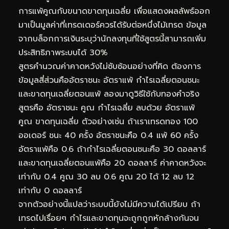
การแพ้คูณกับขนาดขาดทุนเฉลี่ย เพื่อแสดงผลลัพธ์ออก
มาเป็นมูลค่าที่เทรดเดอร์ควรได้รับต่อหนึ่งไม้เทรด ข้อมูล
จากบล็อกการเงินระบุว่านักลงทุนที่ใช้สูตรนี้สามารถเพิ่ม
ประสิทธิภาพระบบได้ 30%
สูตรคำนวณค่าคาดหวังไม่ซับซ้อนอย่างที่คิด ต้องการ
ข้อมูลสี่ส่วนคืออัตราชนะ อัตราแพ้ กำไรเฉลี่ยตอนชนะ
และขาดทุนเฉลี่ยตอนแพ้ ลองมาดูวิธีใช้กับทองคำจริง
สูตรคือ อัตราชนะ คูณ กำไรเฉลี่ย ลบด้วย อัตราแพ้
คูณ ขาดทุนเฉลี่ย ตัวอย่างเช่น ถ้าเราเทรดทอง 100
ออเดอร์ ชนะ 40 ครั้ง อัตราชนะคือ 0.4 แพ้ 60 ครั้ง
อัตราแพ้คือ 0.6 ถ้ากำไรเฉลี่ยตอนชนะคือ 30 ดอลลาร์
และขาดทุนเฉลี่ยตอนแพ้คือ 20 ดอลลาร์ ค่าคาดหวังจะ
เท่ากับ 0.4 คูณ 30 ลบ 0.6 คูณ 20 ได้ 12 ลบ 12
เท่ากับ 0 ดอลลาร์
จากตัวอย่างนี้แปลว่าระบบนี้ยังไม่มีความได้เปรียบ ถ้า
เทรดไปเรื่อยๆ กำไรและขาดทุนจะถูกถูกหักล้างกันจน