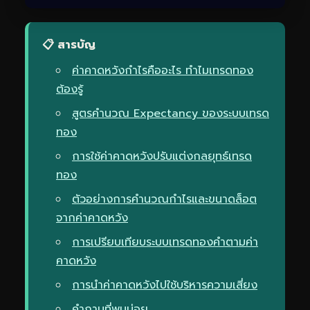
📋 สารบัญ
ค่าคาดหวังกำไรคืออะไร ทำไมเทรดทอง
ต้องรู้
สูตรคำนวณ Expectancy ของระบบเทรด
ทอง
การใช้ค่าคาดหวังปรับแต่งกลยุทธ์เทรด
ทอง
ตัวอย่างการคำนวณกำไรและขนาดล็อต
จากค่าคาดหวัง
การเปรียบเทียบระบบเทรดทองคำตามค่า
คาดหวัง
การนำค่าคาดหวังไปใช้บริหารความเสี่ยง
คำถามที่พบบ่อย