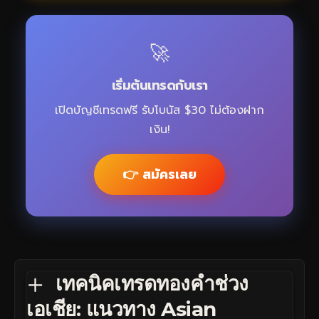
🚀
เริ่มต้นเทรดกับเรา
เปิดบัญชีเทรดฟรี รับโบนัส $30 ไม่ต้องฝาก
เงิน!
👉 สมัครเลย
เทคนิคเทรดทองคำช่วง
เอเชีย: แนวทาง Asian