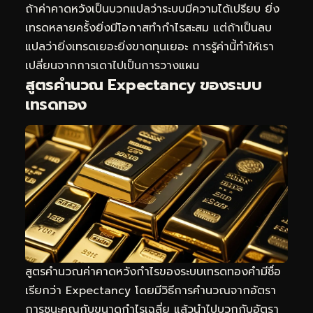
ถ้าค่าคาดหวังเป็นบวกแปลว่าระบบมีความได้เปรียบ ยิ่ง
เทรดหลายครั้งยิ่งมีโอกาสทำกำไรสะสม แต่ถ้าเป็นลบ
แปลว่ายิ่งเทรดเยอะยิ่งขาดทุนเยอะ การรู้ค่านี้ทำให้เรา
เปลี่ยนจากการเดาไปเป็นการวางแผน
สูตรคำนวณ Expectancy ของระบบ
เทรดทอง
สูตรคำนวณค่าคาดหวังกำไรของระบบเทรดทองคำมีชื่อ
เรียกว่า Expectancy โดยมีวิธีการคำนวณจากอัตรา
การชนะคูณกับขนาดกำไรเฉลี่ย แล้วนำไปบวกกับอัตรา