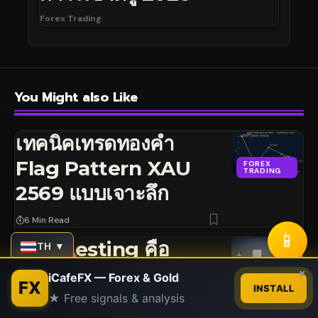
Forex Trading
You Might also Like
เทคนิคเทรดทองคำ
Flag Pattern XAU
FOREX
TRADING
2569 แบบเจาะลึก
6 Min Read
📱
Backtesting คือ
TH ▼
อะไร? เจาะลึกวิธีทดสอบ
Contact us
×
FOREX
iCafeFX — Forex & Gold
TRADING
FX
INSTALL
กลยุทธ์ก่อนเทรดจริง
★ Free signals & analysis
Open
chaty