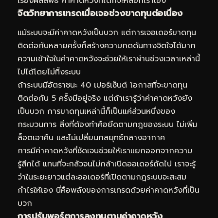
เรื่องผลลัพธ์ ค่าคาดหวังที่ได้ก็จะหลอกเราเอง
จิตวิทยาการเทรดเมื่อเจอช่วงขาดทุนต่อเนื่อง
แม้ระบบจะมีค่าคาดหวังเป็นบวก แต่การเจอเดอร์ขาดทุน
ติดต่อกันหลายครั้งก็สร้างความกดดันทางจิตใจได้มาก
ความเข้าใจในค่าคาดหวังจะช่วยให้เราผ่านช่วงเวลาเหล่านี้
ไปได้โดยไม่ทิ้งระบบ
ถ้าระบบมีอัตราชนะ 40 เปอร์เซ็นต์ โอกาสที่จะขาดทุน
ติดต่อกัน 5 ครั้งมีอยู่จริง แต่ถ้าเรารู้ว่าค่าคาดหวังยัง
เป็นบวก การขาดทุนเหล่านี้ก็เป็นแค่ส่วนหนึ่งของ
กระบวนการ สิ่งที่ต้องทำคือยึดตามกฎของระบบ ไม่เพิ่ม
ล็อตเอาคืน และไม่เปลี่ยนกลยุทธ์กลางอากาศ
การมีค่าคาดหวังที่ชัดเจนช่วยให้เราแยกออกจากความ
รู้สึกได้ แทนที่จะกลัวจนไม่กล้าเปิดออเดอร์ถัดไป เราจะรู้
ว่าในระยะยาวแต่ละออเดอร์ที่เปิดตามกฎระบบจะสะสม
กำไรให้เอง นี่คือพลังของการเทรดด้วยค่าคาดหวังที่เป็น
บวก
การปรับพอร์ตการลงทุนตามค่าคาดหวัง