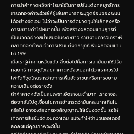
การนำค่าคาดหวังกำไรมาใช้ในการปรับแต่งกลยุทธ์การ
เทรดทองคำจะช่วยให้ผู้เล่นสามารถระบุจุดอ่อนของระบบ
ได้อย่างชัดเจน ไม่ว่าจะเป็นการตัดขาดทุนให้เล็กลงหรือ
การขยายกำไรให้มากขึ้น เพื่อสร้างผลตอบแทนสุทธิที่
เป็นบวกอย่างสม่ำเสมอในระยะยาว รายงานการวิเคราะห์
ตลาดทองคำพบว่าการปรับแต่งกลยุทธ์เพิ่มผลตอบแทน
ได้ 15%
เมื่อเรารู้ค่าคาดหวังแล้ว สิ่งต่อไปคือการเอามันมาใช้ปรับ
กลยุทธ์ การดูตัวเลขค่าคาดหวังจะบอกได้ว่าเราควรไป
โฟกัสที่จุดไหนระหว่างการเพิ่มอัตราชนะหรือการขยาย
ความเสี่ยงต่อรางวัล
ถ้าค่าคาดหวังเป็นลบเพราะอัตราชนะต่ำมาก เราอาจจะ
ต้องกลับไปดูเงื่อนไขการเข้าเทรดว่ามันหละมากเกินไป
หรือไม่ อาจจะต้องกรองสัญญาณให้เข้มงวดขึ้น รอให้
เกิดการยืนยันชัดเจนกว่าเดิม แม้จะทำให้จำนวนออเดอร์
ลดลงแต่คุณภาพจะดีขึ้น