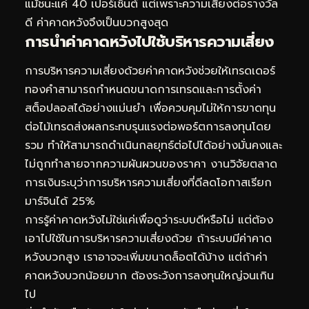
แม้ชนะแค่ 40 เปอร์เซ็นต์ แต่เพราะความเสี่ยงต่อรางวัล
ดี ค่าคาดหวังจึงเป็นบวกสูงสุด
การนำค่าคาดหวังไปใช้บริหารความเสี่ยง
การบริหารความเสี่ยงด้วยค่าคาดหวังช่วยให้เทรดเดอร์
ทองคำสามารถกำหนดขนาดการเทรดและการตั้งค่า
สต็อปลอสได้อย่างแม่นยำ เพื่อควบคุมไม่ให้การขาดทุน
ต่อไม้เทรดส่งผลกระทบรุนแรงต่อพอร์ตการลงทุนโดย
รวม ทำให้สามารถดำเนินกลยุทธ์ต่อไปได้อย่างมั่นคงและ
ไม่ถูกทำลายจากความผันผวนของราคา งานวิจัยตลาด
การเงินระบุว่าการบริหารความเสี่ยงที่ดีลดโอกาสเรียก
มาร์จินได้ 25%
การรู้ค่าคาดหวังไม่ใช่แค่เพื่อดูว่าระบบดีหรือไม่ แต่ต้อง
เอาไปใช้ในการบริหารความเสี่ยงด้วย ถ้าระบบมีค่าคาด
หวังบวกสูง เราอาจจะเพิ่มขนาดล็อตได้บ้าง แต่ถ้าค่า
คาดหวังบวกน้อยมาก ต้องระวังการลงทุนใหญ่จนเกิน
ไป