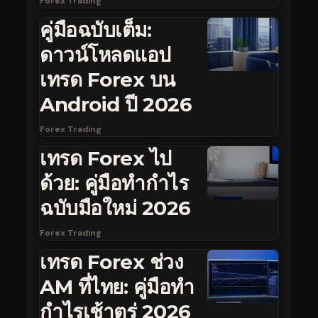
Forex Trading
คู่มือฉบับเต็ม:
ดาวน์โหลดแอป
เทรด Forex บน
Android ปี 2026
Forex Trading
เทรด Forex ไป
ด้วย: คู่มือทำกำไร
ฉบับมือใหม่ 2026
Forex Trading
เทรด Forex ช่วง
AM ที่ไทย: คู่มือทำ
กำไรเช้าตรู่ 2026