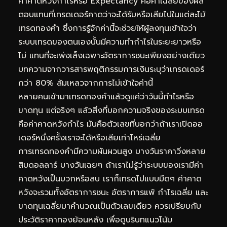
ค่าคาดหวังกำไรหรือ Expectancy คือค่าเฉลี่ยของผล
ตอบแทนที่เทรดเดอร์คาดว่าจะได้รับหรือเสียไปในแต่ละไม้
เทรดทองคำ ซึ่งการรู้จักค่านี้จะช่วยให้ผู้ลงทุนเข้าใจว่า
ระบบเทรดของตนเองนั้นมีความทำกำไรในระยะยาวหรือ
ไม่ แทนที่จะเพ่งเล็งเฉพาะอัตราการชนะเพียงอย่างเดียว
บทความจากวารสารพฤติกรรมการเงินระบุว่าเทรดเดอร์
กว่า 80% ล้มเหลวจากการไม่เข้าใจค่านี้
หลายคนเข้ามาเทรดทองคำแล้วดูแค่ว่าวันนี้กำไรหรือ
ขาดทุน แต่จริงๆ แล้วสิ่งที่บอกความจริงของระบบเทรด
คือค่าคาดหวังกำไร มันคือตัวเลขที่บอกว่าถ้าเราเปิดออ
เดอร์หนึ่งครั้งเราจะได้หรือเสียเท่าไหร่เฉลี่ย
การเทรดทองคำมีความผันผวนสูง บางวันราคาวิ่งหลาย
สิบดอลลาร์ บางวันเฉยๆ ถ้าเราไม่รู้ว่าระบบของเรามีค่า
คาดหวังเป็นบวกหรือลบ เราก็เทรดไปแบบมืดๆ ค่าคาด
หวังจะรวมทั้งอัตราการชนะ อัตราการแพ้ กำไรเฉลี่ย และ
ขาดทุนเฉลี่ยมาคำนวณเป็นตัวเลขเดียว ควรเปรียบกับ
ประวัติราคาทองย้อนหลัง
เพื่อดูบริบทแนวโน้ม