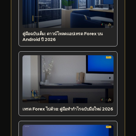
คู่มือฉบับเต็ม: ดาวน์โหลดแอปเทรด Forex บน
Android ปี 2026
เทรด Forex ไปด้วย: คู่มือทำกำไรฉบับมือใหม่ 2026