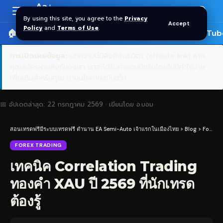
Aa
Font
By using this site, you agree to the
Privacy
Accept
Resizer
Policy
and
Terms of Use
.
🏠 หน้าแรก
ราคาทอง SPDR
📰 บทความ
🎬 YouTub
การเปิดเผยข้อมูล:
บทความนี้มีลิงก์พันธมิตร (affiliate link) หาก
คุณสมัครผ่านลิงก์ของเรา เราจะได้รับค่าคอมมิชชันโดยไม่มีค่าใช้จ่าย
เพิ่มเติมสำหรับคุณ
อ่านนโยบายฉบับเต็ม
📅 อัปเดตล่าสุด:
22 กรกฎาคม 2569
· เขียนโดย
อ.บอม
สอนเทรดฟรีมีระบบเทรดฟรี ตำนาน EA Semi-Auto เจ้าแรกในเมืองไทย
>
Blog
>
Forex Trading
FOREX TRADING
เทคนิค Correlation Trading
ทองคำ XAU ปี 2569 ที่นักเทรด
ต้องรู้