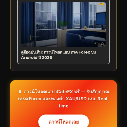
คู่มือฉบับเต็ม: ดาวน์โหลดแอปเทรด Forex บน
Android ปี 2026
📱 ดาวน์โหลดแอป iCafeFX ฟรี — รับสัญญาณ
เทรด Forex และทองคำ XAU/USD แบบ Real-
time
ดาวน์โหลดเลย