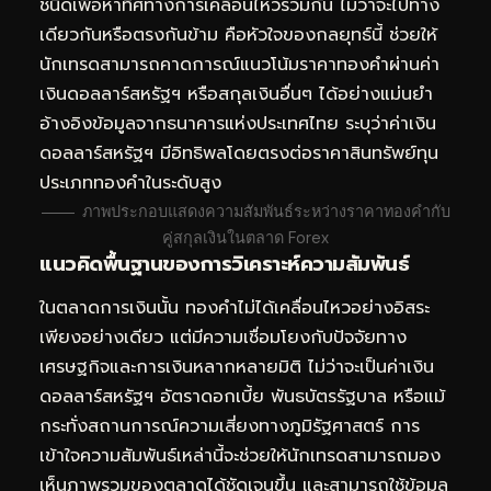
ชนิดเพื่อหาทิศทางการเคลื่อนไหวร่วมกัน ไม่ว่าจะไปทาง
เดียวกันหรือตรงกันข้าม คือหัวใจของกลยุทธ์นี้ ช่วยให้
นักเทรดสามารถคาดการณ์แนวโน้มราคาทองคำผ่านค่า
เงินดอลลาร์สหรัฐฯ หรือสกุลเงินอื่นๆ ได้อย่างแม่นยำ
อ้างอิงข้อมูลจากธนาคารแห่งประเทศไทย ระบุว่าค่าเงิน
ดอลลาร์สหรัฐฯ มีอิทธิพลโดยตรงต่อราคาสินทรัพย์ทุน
ประเภททองคำในระดับสูง
ภาพประกอบแสดงความสัมพันธ์ระหว่างราคาทองคำกับ
คู่สกุลเงินในตลาด Forex
แนวคิดพื้นฐานของการวิเคราะห์ความสัมพันธ์
ในตลาดการเงินนั้น ทองคำไม่ได้เคลื่อนไหวอย่างอิสระ
เพียงอย่างเดียว แต่มีความเชื่อมโยงกับปัจจัยทาง
เศรษฐกิจและการเงินหลากหลายมิติ ไม่ว่าจะเป็นค่าเงิน
ดอลลาร์สหรัฐฯ อัตราดอกเบี้ย พันธบัตรรัฐบาล หรือแม้
กระทั่งสถานการณ์ความเสี่ยงทางภูมิรัฐศาสตร์ การ
เข้าใจความสัมพันธ์เหล่านี้จะช่วยให้นักเทรดสามารถมอง
เห็นภาพรวมของตลาดได้ชัดเจนขึ้น และสามารถใช้ข้อมูล