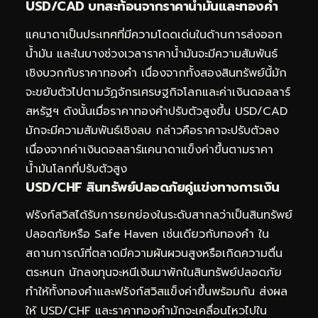
USD/CAD บทสะท้อนจากราคาน้ำมันและทองคำ
แคนาดาเป็นประเทศที่มีความโดดเด่นในด้านการส่งออก
น้ำมัน และในบางช่วงเวลาราคาน้ำมันจะมีความสัมพันธ์
เชิงบวกกับราคาทองคำ เนื่องจากทั้งสองสินทรัพย์นี้มัก
จะขยับตัวไปตามวัฏจักรเศรษฐกิจโลกและค่าเงินดอลลาร์
สหรัฐฯ ดังนั้นเมื่อราคาทองคำปรับตัวสูงขึ้น USD/CAD
มักจะมีความสัมพันธ์เชิงลบ กล่าวคือราคาจะปรับตัวลง
เนื่องจากค่าเงินดอลลาร์แคนาดาแข็งค่าขึ้นตามราคา
น้ำมันโลกที่ปรับตัวสูง
USD/CHF สินทรัพย์ปลอดภัยคู่แข่งทางการเงิน
ฟรังก์สวิสได้รับการยกย่องในระดับสากลว่าเป็นสินทรัพย์
ปลอดภัยหรือ Safe Haven เช่นเดียวกับทองคำ ใน
สถานการณ์ที่ตลาดมีความผันผวนสูงหรือเกิดความตื่น
ตระหนก นักลงทุนจะหนีเงินมาพักในสินทรัพย์ปลอดภัย
ทำให้ทั้งทองคำและฟรังก์สวิสแข็งค่าขึ้นพร้อมกัน ส่งผล
ให้ USD/CHF และราคาทองคำมักจะเคลื่อนไหวไปใน