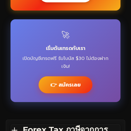
🚀
เริ่มต้นเทรดกับเรา
เปิดบัญชีเทรดฟรี รับโบนัส $30 ไม่ต้องฝาก
เงิน!
👉 สมัครเลย
Forex Tax ภาษีจากการ