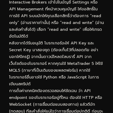
Interactive Brokers เข้าไปในบัญชี Settings หรือ
API Management ที่หน้าควบคุมบัญชี ให้ขอสิทธิ์ใน
การใช้ API ระบบมักให้คุณเลือกสิทธิ์ว่าต้องการ “read
only” (อ่านราคาเท่านั้น) หรือ “read and write” (อ่าน
และส่งคำสั่งได้) เลือก “read and write” เพื่อให้เทรด
อัตโนมัติได้
หลังจากได้รับอนุมัติ โบรกเกอร์จะให้ API Key และ
Secret Key มาสองชุด (ต้องเก็บไว้ที่ปลอดภัย อย่า
บอกให้ใครรู้) จากนั้นดาวน์โหลดไลบรารี่ API จาก
เว็บไซต์ของโบรกเกอร์ หากคุณใช้ MetaTrader 5 ให้ใช้
MQL5 (ภาษาที่เป็นเดิมของแพลตฟอร์ม) หากใช้
โบรกเกอร์อื่นอาจใช้ Python หรือ JavaScript ในการ
เขียนสคริปต์
การตั้งค่าเทคนิคต้องตรวจสอบให้ชัดเจน ว่า API
endpoint ของโบรกเกอร์อยู่ที่ไหน ต้องใช้ HTTP หรือ
WebSocket (การเชื่อมต่อแบบสองทาง) แล้วดีบัก
(ทดสอบ) ทีละคำสั่งให้แน่ใจว่าการเชื่อมต่อปกติดี ก่อนจะ