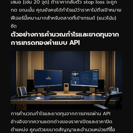
เสมอ (เช่น 20 จุด) ถ้าราคากลับตัว stop loss จะถูก
กด ขณะนั้น คุณยังคงได้กำไรแม้ว่าราคาไม่ถึงเป้าหมาย
ฟีเจอร์นี้เหมาะมากสำหรับตลาดที่เข้าเทรนด์ (แนวโน้ม)
ชัด
ตัวอย่างการคำนวณกำไรและขาดทุนจาก
การเทรดทองคำแบบ API
การคำนวณกำไรและขาดทุนจากการเทรดผ่าน API
อ้างอิงจากความแตกต่างของราคาเปิดและราคาปิด
ตำแหน่ง คูณด้วยขนาดสัญญาและจำนวนหน่วยที่ซื้อ