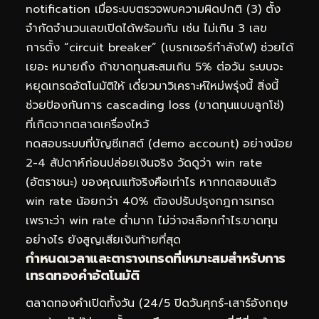
notification เมื่อระบบตรวจพบความผิดปกติ (3) ตั้ง
จำกัดจำนวนเลขเปิดได้พร้อมกัน เช่น ไม่เกิน 3 เลข
การตั้ง “circuit breaker” (เบรกเซอร์กำลังไฟ) ช่วยได้
เยอะ หมายถึง ถ้าขาดทุนสะสมเกิน 5% ต่อวัน ระบบจะ
หยุดเทรดอัตโนมัติให้ เดี๋ยวมาวิเคราะห์ใหม่พรุ่งนี้ สิ่งนี้
ช่วยป้องกันการ cascading loss (ขาดทุนแบบลูกโซ่)
ที่เกิดจากตลาดเครื่องไหว้
ทดสอบระบบที่บัญชีเทสต์ (demo account) อย่างน้อย
2-4 สัปดาห์ก่อนปล่อยเงินจริง วัดดูว่า win rate
(อัตราชนะ) ของคุณแท้จริงคือเท่าไร หากทดสอบแล้ว
win rate น้อยกว่า 40% ต้องปรับปรุงกฎการเทรด
เพราะว่า win rate ต่ำมาก ไม่ว่าจะเลือกกำไร:ขาดทุน
อย่างไร ยังสูญเสียเงินท้ายที่สุด
กำหนดเวลาและตารางเทรดที่เหมาะสมสำหรับการ
เทรดทองคำอัตโนมัติ
ตลาดทองคำเปิดทั้งวัน (24/5 ปิดวันศุกร์-เสาร์อังกฤษ