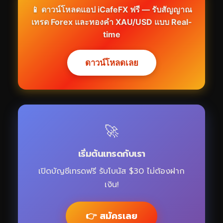
📱 ดาวน์โหลดแอป iCafeFX ฟรี — รับสัญญาณ
เทรด Forex และทองคำ XAU/USD แบบ Real-
time
ดาวน์โหลดเลย
🚀
เริ่มต้นเทรดกับเรา
เปิดบัญชีเทรดฟรี รับโบนัส $30 ไม่ต้องฝาก
เงิน!
👉 สมัครเลย