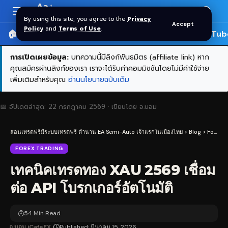
Aa
Font
By using this site, you agree to the
Privacy
Accept
Resizer
Policy
and
Terms of Use
.
🏠 หน้าแรก
ราคาทอง SPDR
📰 บทความ
🎬 YouTub
การเปิดเผยข้อมูล:
บทความนี้มีลิงก์พันธมิตร (affiliate link) หาก
คุณสมัครผ่านลิงก์ของเรา เราจะได้รับค่าคอมมิชชันโดยไม่มีค่าใช้จ่าย
เพิ่มเติมสำหรับคุณ
อ่านนโยบายฉบับเต็ม
📅 อัปเดตล่าสุด:
22 กรกฎาคม 2569
· เขียนโดย
อ.บอม
สอนเทรดฟรีมีระบบเทรดฟรี ตำนาน EA Semi-Auto เจ้าแรกในเมืองไทย
>
Blog
>
Forex Trading
FOREX TRADING
เทคนิคเทรดทอง XAU 2569 เชื่อม
ต่อ API โบรกเกอร์อัตโนมัติ
54 Min Read
อ.บอม iCafeFX
Published: มีนาคม 15, 2026