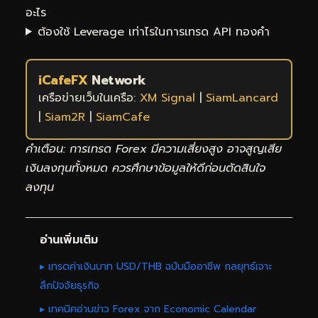
อะไร
ต้องใช้ Leverage เท่าไรในการเทรด API ทองคำ
iCafeFX
Network
เครือข่ายเว็บในเครือ:
XM Signal
|
SiamLancard
|
Siam2R
|
SiamCafe
คำเตือน: การเทรด Forex มีความเสี่ยงสูง อาจสูญเสีย
เงินลงทุนทั้งหมด ควรศึกษาข้อมูลให้ดีก่อนตัดสินใจ
ลงทุน
อ่านเพิ่มเติม
▸ เทรดค่าเงินบาท USD/THB ฉบับมืออาชีพ กลยุทธ์เจาะ
ลึกปัจจัยธุรกิจ
▸ เทคนิคอ่านข่าว Forex จาก Economic Calendar