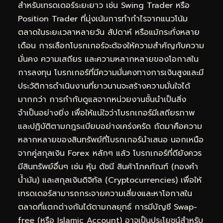
สำหรับเทรดเดอร์ระยะยาว เช่น Swing Trader หรือ
Position Trader ที่มุ่งเน้นการทำกำไรจากแนวโน้ม
ตลาดในระยะเวลาหลายวัน สัปดาห์ หรือแม้กระทั่งหลาย
เดือน การเลือกโบรกเกอร์จะต้องให้ความสำคัญกับความ
มั่นคง ความเสถียร และความหลากหลายของโอกาสใน
การลงทุน โบรกเกอร์ที่มีความมั่นคงทางการเงินสูงและมี
ประวัติการดำเนินงานที่ยาวนานจะสร้างความมั่นใจได้
มากกว่า การกำกับดูแลจากหน่วยงานชั้นนำเป็นสิ่ง
จำเป็นอย่างยิ่ง เพื่อให้แน่ใจว่าโบรกเกอร์มีเสถียรภาพ
และปฏิบัติตามกฎระเบียบอย่างเคร่งครัด ถัดมาคือความ
หลากหลายของสินทรัพย์ที่โบรกเกอร์นำเสนอ นอกเหนือ
จากคู่สกุลเงิน Forex หลักๆ แล้ว โบรกเกอร์ที่ดียังควร
มีสินทรัพย์อื่นๆ เช่น หุ้น ดัชนี สินค้าโภคภัณฑ์ (ทองคำ
น้ำมัน) และสกุลเงินดิจิทัล (Cryptocurrencies) เพื่อให้
เทรดเดอร์สามารถกระจายความเสี่ยงและหาโอกาสใน
ตลาดที่แตกต่างกันได้ตามกลยุทธ์ การมีบัญชี Swap-
free (หรือ
Islamic Account
) อาจเป็นประโยชน์สำหรับ