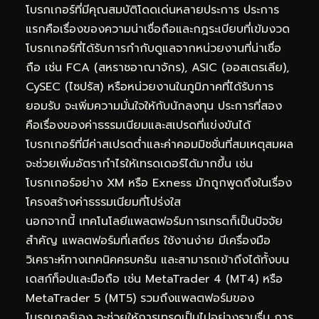
โบรกเกอร์ที่มีคุณสมบัติโดดเด่นหลายประการ ประการ
แรกคือเรื่องของความน่าเชื่อถือและกฎระเบียบที่เข้มงวด
โบรกเกอร์ที่ได้รับการกำกับดูแลจากหน่วยงานที่น่าเชื่อ
ถือ เช่น FCA (สหราชอาณาจักร), ASIC (ออสเตรเลีย),
CySEC (ไซปรัส) หรือหน่วยงานในภูมิภาคที่ได้รับการ
ยอมรับ จะเพิ่มความมั่นใจให้กับนักลงทุน ประการที่สอง
คือเรื่องของค่าธรรมเนียมและสเปรดที่แข่งขันได้
โบรกเกอร์ที่มีค่าสเปรดต่ำและค่าคอมมิชชั่นที่สมเหตุสมผล
จะช่วยเพิ่มอัตรากำไรให้เทรดเดอร์ได้มากขึ้น เช่น
โบรกเกอร์อย่าง XM หรือ Exness มักถูกพูดถึงในเรื่อง
โครงสร้างค่าธรรมเนียมที่โปร่งใส
นอกจากนี้ เทคโนโลยีแพลตฟอร์มการเทรดก็เป็นปัจจัย
สำคัญ แพลตฟอร์มที่เสถียร ใช้งานง่าย มีเครื่องมือ
วิเคราะห์ทางเทคนิคครบครัน และสามารถเข้าถึงได้ทั้งบน
เดสก์ท็อปและมือถือ เช่น MetaTrader 4 (MT4) หรือ
MetaTrader 5 (MT5) รวมถึงแพลตฟอร์มของ
โบรกเกอร์เอง จะช่วยให้การเทรดเป็นไปอย่างราบรื่น การ