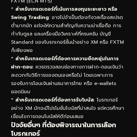
FXTM (ECN MT5)
*
สำหรับเทรดเดอร์ที่เน้นการลงทุนระยะยาว หรือ
Swing Trading
: อาจไม่จำเป็นต้องกังวลเรื่องสเปรด
ต่ำมากนัก แต่จะให้ความสำคัญกับความน่าเชื่อถือ การ
กำกับดูแล และเครื่องมือวิเคราะห์ที่ครบครัน บัญชี
Standard ของโบรกเกอร์ชั้นนำอย่าง XM หรือ FXTM
ก็เพียงพอ
*
สำหรับเทรดเดอร์ที่ต้องการความยืดหยุ่นในการ
ฝาก-ถอน
: ควรตรวจสอบช่องทางการฝาก-ถอนเงินว่า
สะดวกกับวิธีการของตนเองหรือไม่ โดยเฉพาะการ
รองรับการโอนเงินผ่านธนาคารไทย หรือ e-wallets
ยอดนิยม
*
สำหรับเทรดเดอร์ที่ต้องการรับโบนัส
: โบรกเกอร์
อย่าง XM มักจะมีโปรโมชั่นโบนัสที่น่าสนใจ แต่ควรศึกษา
เงื่อนไขการถอนโบนัสให้ดีก่อนเสมอ
ปัจจัยอื่นๆ ที่ต้องพิจารณาในการเลือก
โบรกเกอร์