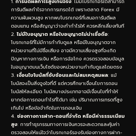
1.
การันตีผลกำไรสูงเกินจริง
: ไม่มีโบรกเกอร์ใดสามารถ
การันตีผลกำไรจากการเทรดได้ เพราะตลาด Forex มี
ความผันผวนสูง หากพบโบรกเกอร์ที่เสนอการันตีผล
ตอบแทน หรือสัญญาว่าจะทำกำไรให้ ควรหลีกเลี่ยงทันที
2.
ไม่มีใบอนุญาต หรือใบอนุญาตไม่น่าเชื่อถือ
:
โบรกเกอร์ที่ไม่มีการกำกับดูแล หรือมีใบอนุญาตจาก
หน่วยงานที่ไม่มีชื่อเสียง อาจมีความเสี่ยงสูงที่จะเกิด
ปัญหาทางการเงิน หรือการฉ้อโกง ควรตรวจสอบข้อมูล
ใบอนุญาตบนเว็บไซต์ของหน่วยงานกำกับดูแลโดยตรง
3.
เงื่อนไขโบนัสที่ซับซ้อนและไม่สมเหตุสมผล
: แม้
โบนัสจะเป็นสิ่งจูงใจที่ดี แต่ควรศึกษาเงื่อนไขการถอน
โบนัสให้ละเอียด โบนัสบางประเภทอาจมีเงื่อนไขที่ทำให้
ยากต่อการถอนกำไรที่ได้มา เช่น ปริมาณการเทรดที่สูง
เกินไป หรือข้อจำกัดในการถอนเงิน
4.
ช่องทางการฝาก-ถอนที่จำกัด หรือมีค่าธรรมเนียม
สูง
: การทำธุรกรรมทางการเงินควรจะสะดวกและคุ้มค่า
ตรวจสอบให้แน่ใจว่าโบรกเกอร์รองรับช่องทางการฝาก-