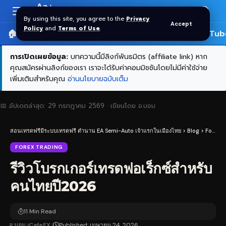
Aa
Font
By using this site, you agree to the
Privacy
Accept
Resizer
Policy
and
Terms of Use
.
🏠 หน้าแรก
ราคาทอง SPDR
📰 บทความ
🎬 YouTub
การเปิดเผยข้อมูล:
บทความนี้มีลิงก์พันธมิตร (affiliate link) หาก
คุณสมัครผ่านลิงก์ของเรา เราจะได้รับค่าคอมมิชชันโดยไม่มีค่าใช้จ่าย
เพิ่มเติมสำหรับคุณ
อ่านนโยบายฉบับเต็ม
📅 อัปเดตล่าสุด:
29 กรกฎาคม 2569
· เขียนโดย
อ.บอม
สอนเทรดฟรีมีระบบเทรดฟรี ตำนาน EA Semi-Auto เจ้าแรกในเมืองไทย
>
Blog
>
Forex Trading
FOREX TRADING
รีวิวโบรกเกอร์เทรดฟอเร็กซ์สำหรับ
คนไทยปี2026
11 Min Read
อ.บอม iCafeFX
Published: เมษายน 24, 2026