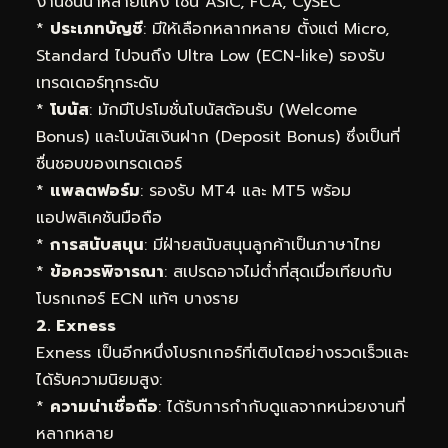
งานชั้นนำหลายแห่ง เช่น ASIC, FCA, CySEC
*
ประเภทบัญชี
: มีให้เลือกหลากหลาย ตั้งแต่ Micro,
Standard ไปจนถึง Ultra Low (ECN-like) รองรับ
เทรดเดอร์ทุกระดับ
*
โบนัส
: มักมีโปรโมชั่นโบนัสต้อนรับ (Welcome
Bonus) และโบนัสเงินฝาก (Deposit Bonus) ซึ่งเป็นที่
ชื่นชอบของเทรดเดอร์
*
แพลตฟอร์ม
: รองรับ MT4 และ MT5 พร้อม
แอปพลิเคชันมือถือ
*
การสนับสนุน
: มีฝ่ายสนับสนุนลูกค้าเป็นภาษาไทย
*
ข้อควรพิจารณา
: สเปรดอาจไม่ต่ำที่สุดเมื่อเทียบกับ
โบรกเกอร์ ECN แท้ๆ บางราย
2. Exness
Exness เป็นอีกหนึ่งโบรกเกอร์ที่เติบโตอย่างรวดเร็วและ
ได้รับความนิยมสูง:
*
ความน่าเชื่อถือ
: ได้รับการกำกับดูแลจากหน่วยงานที่
หลากหลาย