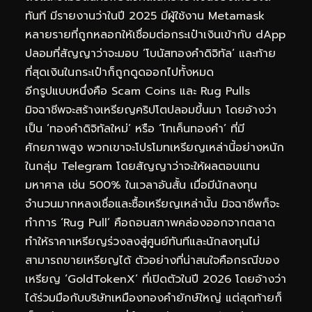
ทันที มีรายงานว่าในปี 2025 มีผู้ใช้งาน Metamask
หลายรายที่ถูกหลอกให้เชื่อมต่อกระเป๋าเงินเข้ากับ dApp
ปลอมที่สัญญาว่าจะมอบ ‘โบนัสทองคำดิจิทัล’ และท้าย
ที่สุดเงินในกระเป๋าก็ถูกดูดออกไปทั้งหมด
อีกรูปแบบหนึ่งคือ Scam Coins และ Rug Pulls
มิจฉาชีพจะสร้างเหรียญคริปโตปลอมขึ้นมา โดยอ้างว่า
เป็น ‘ทองคำดิจิทัลใหม่’ หรือ ‘โทเค็นทองคำ’ ที่มี
ศักยภาพสูง พวกเขาจะโปรโมทเหรียญเหล่านี้อย่างหนัก
ในกลุ่ม Telegram โดยสัญญาว่าจะให้ผลตอบแทน
มหาศาล เช่น 500% ในเวลาอันสั้น เมื่อมีนักลงทุน
จำนวนมากหลงเชื่อและซื้อเหรียญเหล่านั้น มิจฉาชีพก็จะ
ทำการ ‘Rug Pull’ คือถอนสภาพคล่องออกจากตลาด
ทำให้ราคาเหรียญร่วงลงสู่ศูนย์ทันทีและนักลงทุนไม่
สามารถขายเหรียญได้ ตัวอย่างที่น่าสนใจคือกรณีของ
เหรียญ ‘GoldTokenX’ ที่เปิดตัวในปี 2026 โดยอ้างว่า
ได้ร่วมมือกับบริษัทเหมืองทองคำยักษ์ใหญ่ แต่สุดท้ายก็