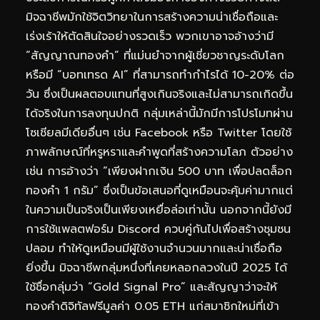
มิจฉาชีพมักใช้จิตวิทยาในการสร้างความน่าเชื่อถือและ
เร่งเร้าให้ตัดสินใจอย่างรวดเร็ว พวกเขาอาจอ้างว่ามี
“
สัญญาณทองคำ
” ที่แม่นยำจากผู้เชี่ยวชาญระดับโลก
หรือมี “บอทเทรด AI” ที่สามารถทำกำไรได้ 10-20% ต่อ
วัน ซึ่งเป็นผลตอบแทนที่สูงเกินจริงและไม่สามารถเกิดขึ้น
ได้จริงในการลงทุนปกติ กลุ่มเหล่านี้มักมีการโปรโมทผ่าน
โซเชียลมีเดียอื่นๆ เช่น Facebook หรือ Twitter โดยใช้
ภาพลักษณ์ที่หรูหราและคำพูดที่สร้างความโลภ ตัวอย่าง
เช่น การอ้างว่า “เพียงฝากเงิน 500 บาท เพื่อปลดล็อก
ทองคำ 1 กรัม” ซึ่งเป็นข้อเสนอที่ดูเหมือนจะคุ้มค่ามากแต่
ในความเป็นจริงเป็นเพียงเหยื่อล่อเท่านั้น นอกจากนี้ยังมี
การใช้แพลตฟอร์ม Discord ควบคู่กันไปเพื่อสร้างชุมชน
ปลอม ทำให้ดูเหมือนมีผู้ใช้งานจำนวนมากและน่าเชื่อถือ
ยิ่งขึ้น มิจฉาชีพกลุ่มหนึ่งที่เคยหลอกลวงในปี 2025 ได้
ใช้ชื่อกลุ่มว่า “Gold Signal Pro” และสัญญาว่าจะให้
ทองคำดิจิทัลฟรีมูลค่า 0.05 ETH แก่สมาชิกใหม่ที่เข้า