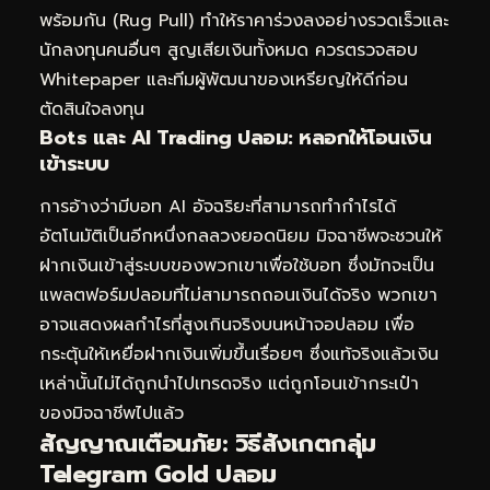
พร้อมกัน (Rug Pull) ทำให้ราคาร่วงลงอย่างรวดเร็วและ
นักลงทุนคนอื่นๆ สูญเสียเงินทั้งหมด ควรตรวจสอบ
Whitepaper และทีมผู้พัฒนาของเหรียญให้ดีก่อน
ตัดสินใจลงทุน
Bots และ AI Trading ปลอม: หลอกให้โอนเงิน
เข้าระบบ
การอ้างว่ามีบอท AI อัจฉริยะที่สามารถทำกำไรได้
อัตโนมัติเป็นอีกหนึ่งกลลวงยอดนิยม มิจฉาชีพจะชวนให้
ฝากเงินเข้าสู่ระบบของพวกเขาเพื่อใช้บอท ซึ่งมักจะเป็น
แพลตฟอร์มปลอมที่ไม่สามารถถอนเงินได้จริง พวกเขา
อาจแสดงผลกำไรที่สูงเกินจริงบนหน้าจอปลอม เพื่อ
กระตุ้นให้เหยื่อฝากเงินเพิ่มขึ้นเรื่อยๆ ซึ่งแท้จริงแล้วเงิน
เหล่านั้นไม่ได้ถูกนำไปเทรดจริง แต่ถูกโอนเข้ากระเป๋า
ของมิจฉาชีพไปแล้ว
สัญญาณเตือนภัย: วิธีสังเกตกลุ่ม
Telegram Gold ปลอม