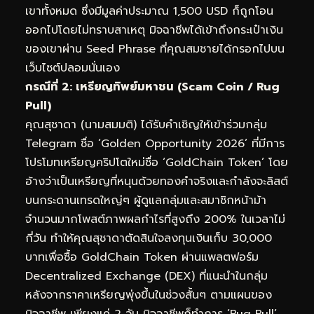
เขาทั้งหมด ซึ่งมีมูลค่าประมาณ 1,500 USD ก็ถูกโอน
ออกไปโดยไม่ทราบสาเหตุ มิจฉาชีพได้เข้าถึงกระเป๋าเงิน
ของเขาผ่าน Seed Phrase ที่คุณสมชายได้กรอกไปบน
เว็บไซต์ปลอมนั่นเอง
กรณีที่ 2: เหรียญทิพย์มหาชน (Scam Coin / Rug
Pull)
คุณสุชาดา (นามสมมติ) ได้รับคำเชิญให้เข้าร่วมกลุ่ม
Telegram ชื่อ ‘Golden Opportunity 2026’ ที่มีการ
โปรโมทเหรียญคริปโตใหม่ชื่อ ‘GoldChain Token’ โดย
อ้างว่าเป็นเหรียญที่หนุนด้วยทองคำจริงและกำลังจะลิสต์
บนกระดานเทรดใหญ่ๆ ผู้ดูแลกลุ่มและสมาชิกหน้าม้า
จำนวนมากโพสต์ภาพผลกำไรที่สูงถึง 200% ในเวลาไม่
กี่วัน ทำให้คุณสุชาดาตัดสินใจลงทุนเงินเก็บ 30,000
บาทเพื่อซื้อ GoldChain Token ผ่านแพลตฟอร์ม
Decentralized Exchange (DEX) ที่แนะนำในกลุ่ม
หลังจากราคาเหรียญพุ่งขึ้นในช่วงสั้นๆ ตามแผนของ
มิจฉาชีพ เพียงแค่ 2 วัน มิจฉาชีพก็ทำการ ‘Rug Pull’