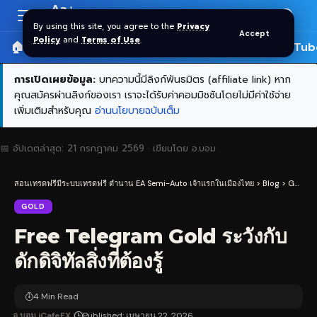
Aa
Font
By using this site, you agree to the
Privacy
Accept
Resizer
Policy
and
Terms of Use
.
🏠 หน้าแรก
ราคาทอง SPDR
📰 บทความ
🎬 YouTub
การเปิดเผยข้อมูล:
บทความนี้มีลิงก์พันธมิตร (affiliate link) หาก
คุณสมัครผ่านลิงก์ของเรา เราจะได้รับค่าคอมมิชชันโดยไม่มีค่าใช้จ่าย
เพิ่มเติมสำหรับคุณ
อ่านนโยบายฉบับเต็ม
📅 อัปเดตล่าสุด:
21 กรกฎาคม 2569
· เขียนโดย
อ.บอม
สอนเทรดฟรีมีระบบเทรดฟรี ตำนาน EA Semi-Auto เจ้าแรกในเมืองไทย
>
Blog
>
Gold
>
GOLD
Free Telegram Gold ระวังกับ
ดักดิจิทัลสิ่งที่ต้องรู้
4 Min Read
อ.บอม iCafeFX
Published: เมษายน 22, 2026