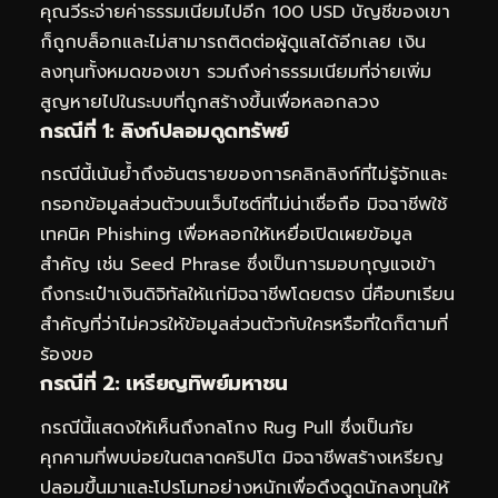
คุณวีระจ่ายค่าธรรมเนียมไปอีก 100 USD บัญชีของเขา
ก็ถูกบล็อกและไม่สามารถติดต่อผู้ดูแลได้อีกเลย เงิน
ลงทุนทั้งหมดของเขา รวมถึงค่าธรรมเนียมที่จ่ายเพิ่ม
สูญหายไปในระบบที่ถูกสร้างขึ้นเพื่อหลอกลวง
กรณีที่ 1: ลิงก์ปลอมดูดทรัพย์
กรณีนี้เน้นย้ำถึงอันตรายของการคลิกลิงก์ที่ไม่รู้จักและ
กรอกข้อมูลส่วนตัวบนเว็บไซต์ที่ไม่น่าเชื่อถือ มิจฉาชีพใช้
เทคนิค Phishing เพื่อหลอกให้เหยื่อเปิดเผยข้อมูล
สำคัญ เช่น Seed Phrase ซึ่งเป็นการมอบกุญแจเข้า
ถึงกระเป๋าเงินดิจิทัลให้แก่มิจฉาชีพโดยตรง นี่คือบทเรียน
สำคัญที่ว่าไม่ควรให้ข้อมูลส่วนตัวกับใครหรือที่ใดก็ตามที่
ร้องขอ
กรณีที่ 2: เหรียญทิพย์มหาชน
กรณีนี้แสดงให้เห็นถึงกลโกง Rug Pull ซึ่งเป็นภัย
คุกคามที่พบบ่อยในตลาดคริปโต มิจฉาชีพสร้างเหรียญ
ปลอมขึ้นมาและโปรโมทอย่างหนักเพื่อดึงดูดนักลงทุนให้