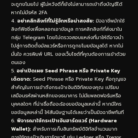
จะถูกขโมยไป ผู้ไม่หวังดีก็ยังไม่สามารถเข้าถึงบัญชีได้
หากไม่มีรหัส 2FA
4.
อย่าคลิกลิงก์ที่ไม่รู้จักหรือน่าสงสัย:
มิจฉาชีพมักใช้
ลิงก์ฟิชชิ่งเพื่อหลอกเอาข้อมูล การคลิกลิงก์ที่ส่งมาใน
กลุ่ม Telegram โดยไม่ตรวจสอบแหล่งที่มาให้ดีอาจนำ
ไปสู่การติดตั้งมัลแวร์หรือการถูกขโมยข้อมูลได้ หากไม่
มั่นใจ ควรพิมพ์ URL ของเว็บไซต์ที่คุณต้องการเข้าด้วย
ตนเอง
5.
อย่าเปิดเผย Seed Phrase หรือ Private Key
เด็ดขาด:
Seed Phrase หรือ Private Key คือกุญแจ
สำคัญในการเข้าถึงกระเป๋าเงินดิจิทัลของคุณ เปรียบ
เสมือนรหัสผ่านหลักของธนาคาร ไม่มีแพลตฟอร์มหรือ
บุคคลใดๆ ที่น่าเชื่อถือจะร้องขอข้อมูลเหล่านี้ หากมีใคร
ขอข้อมูลเหล่านี้ ให้สันนิษฐานได้เลยว่าเป็นมิจฉาชีพทันที
6.
พิจารณาใช้กระเป๋าเงินฮาร์ดแวร์ (Hardware
Wallet):
สำหรับการเก็บสินทรัพย์ดิจิทัลจำนวนมาก
การใช้กระเป๋าเงินฮาร์ดแวร์ เช่น Ledger หรือ Trezor