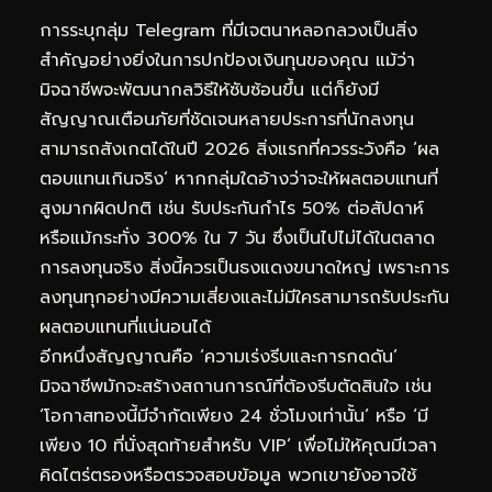
การระบุกลุ่ม Telegram ที่มีเจตนาหลอกลวงเป็นสิ่ง
สำคัญอย่างยิ่งในการปกป้องเงินทุนของคุณ แม้ว่า
มิจฉาชีพจะพัฒนากลวิธีให้ซับซ้อนขึ้น แต่ก็ยังมี
สัญญาณเตือนภัยที่ชัดเจนหลายประการที่นักลงทุน
สามารถสังเกตได้ในปี 2026 สิ่งแรกที่ควรระวังคือ ‘ผล
ตอบแทนเกินจริง’ หากกลุ่มใดอ้างว่าจะให้ผลตอบแทนที่
สูงมากผิดปกติ เช่น รับประกันกำไร 50% ต่อสัปดาห์
หรือแม้กระทั่ง 300% ใน 7 วัน ซึ่งเป็นไปไม่ได้ในตลาด
การลงทุนจริง สิ่งนี้ควรเป็นธงแดงขนาดใหญ่ เพราะการ
ลงทุนทุกอย่างมีความเสี่ยงและไม่มีใครสามารถรับประกัน
ผลตอบแทนที่แน่นอนได้
อีกหนึ่งสัญญาณคือ ‘ความเร่งรีบและการกดดัน’
มิจฉาชีพมักจะสร้างสถานการณ์ที่ต้องรีบตัดสินใจ เช่น
‘โอกาสทองนี้มีจำกัดเพียง 24 ชั่วโมงเท่านั้น’ หรือ ‘มี
เพียง 10 ที่นั่งสุดท้ายสำหรับ VIP’ เพื่อไม่ให้คุณมีเวลา
คิดไตร่ตรองหรือตรวจสอบข้อมูล พวกเขายังอาจใช้