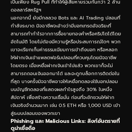
เป็นเพียง Rug Pull ที่ทำให้ผู้เสียหายรวมกันกว่า 2 ล้าน
ดอลลาร์สหรัฐฯ
นอกจากนี้ ยังมีกลลวง Bots และ AI Trading ปลอมที่
กำลังระบาด มิจฉาชีพจะอ้างว่ามีบอทเทรดอัจฉริยะที่
สามารถทำกำไรจากการซื้อขายทองคำหรือคริปโตได้โดย
อัตโนมัติ โดยไม่ต้องมีความรู้หรือประสบการณ์ใดๆ พวก
เขาจะเรียกเก็บค่าธรรมเนียมการเข้าถึงบอท หรือหลอก
ให้ฝากเงินเข้าแพลตฟอร์มปลอมที่ควบคุมโดยมิจฉาชีพ
โดยตรง เมื่อเหยื่อฝากเงินเข้าไปแล้ว พวกเขาก็จะไม่
สามารถถอนเงินออกมาได้ และจะถูกบล็อกการติดต่อใน
ที่สุด บางครั้งมิจฉาชีพอาจให้เหยื่อทดลองใช้บอทปลอม
บนบัญชีทดลองที่แสดงผลกำไรสูงถึง 30% ในหนึ่ง
สัปดาห์ เพื่อสร้างความเชื่อมั่น ก่อนที่จะชักชวนให้ฝาก
เงินจริงจำนวนมาก เช่น 0.5 ETH หรือ 1,000 USD เข้า
สู่ระบบปลอมของพวกเขา
Phishing และ Malicious Links: ลิงก์อันตรายที่
ดูน่าเชื่อถือ