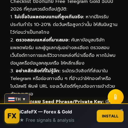
Checklist ป้องกันภัย Free Telegram Gold ฉบับปี
2026 ที่คุณควรยึดถือปฏิบัติ:
1.
ไม่เชื่อในผลตอบแทนที่สูงเกินจริง:
หากมีใครรับ
ประกันกำไร 10-20% ต่อวันหรือสูงกว่านั้น ให้สันนิษฐาน
ไว้ก่อนว่าเป็นกลโกง
2.
ตรวจสอบแหล่งที่มาเสมอ:
ค้นหาข้อมูลบริษัท
แพลตฟอร์ม และผู้ดูแลกลุ่มอย่างละเอียด ตรวจสอบ
เว็บไซต์ทางการและรีวิวจากแหล่งที่น่าเชื่อถือ หากไม่พบ
ข้อมูลหรือข้อมูลคลุมเครือ ให้หลีกเลี่ยง
3.
อย่าคลิกลิงก์ที่ไม่รู้จัก:
ระมัดระวังลิงก์ที่ส่งมาใน
Telegram หรือช่องทางอื่น ๆ ที่อ้างว่าให้ทองคำหรือ
โบนัสฟรี พิมพ์ URL ของเว็บไซต์ที่คุณต้องการเข้าด้วย
ตัวเองเสมอ
📱
TH ▼
4.
ห้ามเปิดเผย Seed Phrase/Private Key:
นี่คือ
Contact us
ข้อมูลลับสุดยอดที่จะทำให้มิจฉาชีพเข้าถึงกระเป๋าเงิน
×
iCafeFX — Forex & Gold
FX
ดิจิทัลของคุณได้ทันที ไม่มีแพลตฟอร์มที่น่าเชื่อถือใดๆ
INSTALL
★ Free signals & analysis
Open
จะร้องขอข้อมูลเหล่านี้
chaty