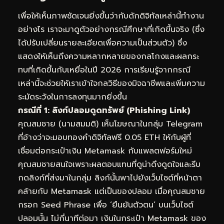
เพื่อให้เห็นภาพชัดเจนยิ่งขึ้นว่ากับดักดิจิทัลเหล่านี้ทำงาน
อย่างไร เราจะมาดูตัวอย่างกรณีศึกษาที่เกิดขึ้นจริง (ซึ่ง
ได้ปรับเปลี่ยนรายละเอียดเพื่อความเป็นส่วนตัว) ซึ่ง
แสดงให้เห็นถึงความหลากหลายของกลโกงและผลกระ
ทบที่เกิดขึ้นกับเหยื่อในปี 2026 การเรียนรู้จากกรณี
เหล่านี้จะช่วยให้เราเข้าใจกลวิธีของมิจฉาชีพและเพิ่มความ
ระมัดระวังในการลงทุนมากยิ่งขึ้น
กรณีที่ 1: ลิงก์ปลอมดูดทรัพย์ (Phishing Link)
คุณสมชาย (นามสมมติ) เห็นโฆษณาในกลุ่ม Telegram
ที่อ้างว่าจะมอบทองคำดิจิทัลฟรี 0.05 ETH ให้กับผู้ที่
เชื่อมต่อกระเป๋าเงิน Metamask กับแพลตฟอร์มใหม่
คุณสมชายสนใจเพราะผลตอบแทนที่ดูน่าดึงดูดใจและรีบ
กดลิงก์ที่ส่งมาในกลุ่ม ลิงก์นั้นพาไปยังเว็บไซต์ที่หน้าตา
คล้ายกับ Metamask แต่เป็นของปลอม เมื่อคุณสมชาย
กรอก Seed Phrase เพื่อ ‘ยืนยันตัวตน’ บนเว็บไซต์
ปลอมนั้น ไม่กี่นาทีต่อมา เงินในกระเป๋า Metamask ของ