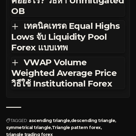
คืออะไร? วิธีหา Unmitigated
OB
เทคนิคเทรด Equal Highs
Lows จับ Liquidity Pool
Forex แบบเทพ
VWAP Volume
Weighted Average Price
วิธีใช้ Institutional Forex
TAGGED:
ascending triangle
descending triangle
symmetrical triangle
Triangle pattern forex
triangle trading forex