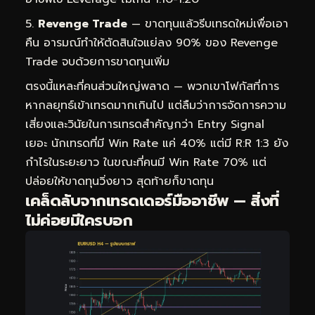
Revenge Trade
— ขาดทุนแล้วรีบเทรดใหม่เพื่อเอา
คืน อารมณ์ทำให้ตัดสินใจแย่ลง 90% ของ Revenge
Trade จบด้วยการขาดทุนเพิ่ม
ตรงนี้แหละที่คนส่วนใหญ่พลาด — พวกเขาโฟกัสที่การ
หากลยุทธ์เข้าเทรดมากเกินไป แต่ลืมว่าการจัดการความ
เสี่ยงและวินัยในการเทรดสำคัญกว่า Entry Signal
เยอะ นักเทรดที่มี Win Rate แค่ 40% แต่มี R:R 1:3 ยัง
กำไรในระยะยาว ในขณะที่คนมี Win Rate 70% แต่
ปล่อยให้ขาดทุนวิ่งยาว สุดท้ายก็ขาดทุน
เคล็ดลับจากเทรดเดอร์มืออาชีพ — สิ่งที่
ไม่ค่อยมีใครบอก