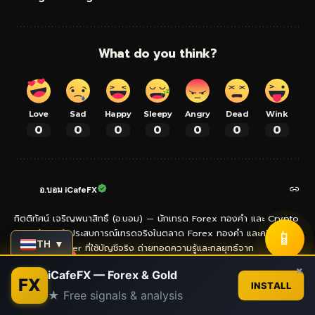
What do you think?
Love
Sad
Happy
Sleepy
Angry
Dead
Wink
0
0
0
0
0
0
0
อ.บอม iCafeFX
กิตติทัศน์ เจริญพนาสิทธิ์ (อ.บอม) — นักเทรด Forex ทองคำ และ Crypto
📱
มากกว่า 13 ปี ประสบการณ์เทรดจริงในตลาด Forex ทองคำ และคริปโต
TH ▼
XM VIP Partner ที่ใช้บัญชีจริง ถ่ายทอดความรู้และกลยุทธ์จาก
ประสบการณ์ตรงผ่านบทความ คู่มือ และสัญญาณเทรด ผู้ก่อตั้งเครือข่าย
Contact us
×
iCafeFX — Forex & Gold
เว็บไซต์ iCafeFX สำหรับนักเทรดไทย
FX
INSTALL
★ Free signals & analysis
Open
chaty