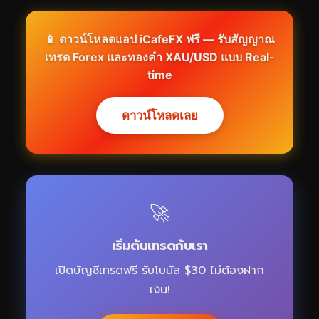
📱 ดาวน์โหลดแอป iCafeFX ฟรี — รับสัญญาณ
เทรด Forex และทองคำ XAU/USD แบบ Real-
time
ดาวน์โหลดเลย
🚀
เริ่มต้นเทรดกับเรา
เปิดบัญชีเทรดฟรี รับโบนัส $30 ไม่ต้องฝาก
เงิน!