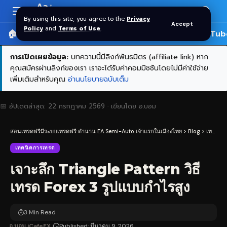
Aa
Font
By using this site, you agree to the
Privacy
Accept
Resizer
Policy
and
Terms of Use
.
🏠 หน้าแรก
ราคาทอง SPDR
📰 บทความ
🎬 YouTub
การเปิดเผยข้อมูล:
บทความนี้มีลิงก์พันธมิตร (affiliate link) หาก
คุณสมัครผ่านลิงก์ของเรา เราจะได้รับค่าคอมมิชชันโดยไม่มีค่าใช้จ่าย
เพิ่มเติมสำหรับคุณ
อ่านนโยบายฉบับเต็ม
📅 อัปเดตล่าสุด:
22 กรกฎาคม 2569
· เขียนโดย
อ.บอม
สอนเทรดฟรีมีระบบเทรดฟรี ตำนาน EA Semi-Auto เจ้าแรกในเมืองไทย
>
Blog
>
เทคนิคการเทรด
เทคนิคการเทรด
เจาะลึก Triangle Pattern วิธี
เทรด Forex 3 รูปแบบกำไรสูง
3 Min Read
อ.บอม iCafeFX
Published: มีนาคม 9, 2026