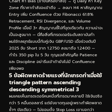
Chart หา Bias (ขาขึ้นหรือขาลง) → ดู Daily หา Key
Zone ที่ราคากำลังจะเข้าถึง → ลงมา H4 หาสัญญาณ
Entry เพิ่ม Confluence ด้วย Fibonacci 61.8%
Retracement, RSI Divergence, และ Volume
Profile เมื่อมี 3+ สัญญาณชี้ไปที่จุดเดียวกัน ความน่าจะ
เป็นจะสูงมาก — นี่คือสิ่งที่เทรดเดอร์ระดับสถาบันทำ
ผมใช้กลยุทธ์แบบนี้กับคู่เงิน GBP/USD เมื่อช่วงต้นปี
2025 จับ Short จาก 1.2750 ลงมาถึง 1.2400 —
กำไร 350 pip ใน 5 วัน กุญแจสำคัญคือ Patience
และ Discipline อย่ารีบเข้าถ้ายังไม่มี Confluence
เพียงพอ
5 ข้อผิดพลาดร้ายแรงที่นักเทรดทำเมื่อใช้
triangle pattern ascending
descending symmetrical 3
ผมเคยเห็นเทรดเดอร์คนหนึ่งที่เทรดมาหลายปี ใช้เงินจริง
กว่า 5 หมื่นดอลลาร์ แต่ยังขาดทุนอยู่เพราะทำผิดพลาด
ซ้ำๆ ข้อเดียว — ไม่ยอมตั้ง Stop Loss เขาบอกว่า