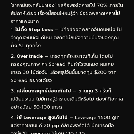
‘ราคามันจะกลับมาเอง’ ผลคือพอร์ตหายไป 70% ภายใน
สัปดาห์เดียว เรื่องนี้สอนให้ผมรู้ว่า ข้อผิดพลาดเหล่านี้มี
ราคาแพงมาก
ไม่ตั้ง Stop Loss
— นี่คือข้อผิดพลาดอันดับหนึ่ง ไม่
ว่าคุณจะมั่นใจแค่ไหน ตลาดไม่สนใจความมั่นใจของคุณ
ตั้ง SL ทุกครั้ง
Overtrade
— เทรดทุกสัญญาณที่เห็น โดยไม่
กรองคุณภาพ ค่า Spread กินกำไรจนหมด ผมเคย
เทรด 30 ไม้ต่อวัน แล้วสรุปวันนั้นขาดทุน $200 จาก
Spread อย่างเดียว
เปลี่ยนกลยุทธ์บ่อยเกินไป
— ขาดทุน 3 ครั้งก็
เปลี่ยนระบบ ไม่มีทางรู้ว่าระบบเดิมดีหรือไม่ ต้องให้โอกาส
อย่างน้อย 50-100 เทรด
ใช้ Leverage สูงเกินไป
— Leverage 1:500 ดูเท่
แต่ราคาขยับแค่ 20 pip ก็ล้างพอร์ตได้ นักเทรดมือ
อาชีพใช้ Leverage ไม่เกิน 1:10-1:20