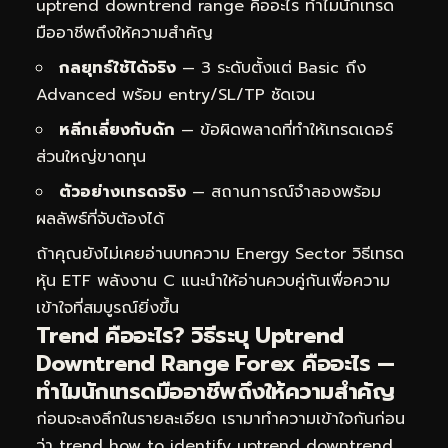
uptrend downtrend range คืออะไร ทำไมนักเทรด
มืออาชีพถึงให้ความสำคัญ
กลยุทธ์ใช้ได้จริง
— 3 ระดับตั้งแต่ Basic ถึง
Advanced พร้อม entry/SL/TP ชัดเจน
หลีกเลี่ยงกับดัก
— ข้อผิดพลาดที่ทำให้เทรดเดอร์
ส่วนใหญ่ขาดทุน
ตัวอย่างเทรดจริง
— สถานการณ์จำลองพร้อม
ผลลัพธ์ที่จับต้องได้
ถ้าคุณยังไม่เคยอ่านบทความ
Energy Sector วิธีเทรด
หุ้น ETF พลังงาน C
แนะนำให้อ่านควบคู่กันเพื่อความ
เข้าใจที่สมบูรณ์ยิ่งขึ้น
Trend คืออะไร? วิธีระบุ Uptrend
Downtrend Range Forex คืออะไร —
ทำไมนักเทรดมืออาชีพถึงให้ความสำคัญ
ก่อนจะลงลึกในรายละเอียด เรามาทำความเข้าใจกันก่อน
ว่า trend how to identify uptrend downtrend