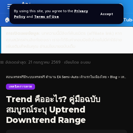
Aa
Font
By using this site, you agree to the
Privacy
Accept
Resizer
Policy
and
Terms of Use
.
🏠 หน้าแรก
ราคาทอง SPDR
📰 บทความ
🎬 YouTub
การเปิดเผยข้อมูล:
บทความนี้มีลิงก์พันธมิตร (affiliate link) หาก
คุณสมัครผ่านลิงก์ของเรา เราจะได้รับค่าคอมมิชชันโดยไม่มีค่าใช้จ่าย
เพิ่มเติมสำหรับคุณ
อ่านนโยบายฉบับเต็ม
📅 อัปเดตล่าสุด:
21 กรกฎาคม 2569
· เขียนโดย
อ.บอม
สอนเทรดฟรีมีระบบเทรดฟรี ตำนาน EA Semi-Auto เจ้าแรกในเมืองไทย
>
Blog
>
เทคนิคการเทรด
เทคนิคการเทรด
Trend คืออะไร? คู่มือฉบับ
สมบูรณ์ระบุ Uptrend
Downtrend Range