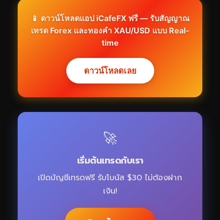
📱 ดาวน์โหลดแอป iCafeFX ฟรี — รับสัญญาณ
เทรด Forex และทองคำ XAU/USD แบบ Real-
time
ดาวน์โหลดเลย
🚀
เริ่มต้นเทรดกับเรา
เปิดบัญชีเทรดฟรี รับโบนัส $30 ไม่ต้องฝาก
เงิน!