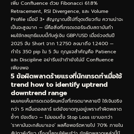
เพิ่ม Confluence ด้วย Fibonacci 61.8%
Retracement, RSI Divergence, และ Volume
Profile เมื่อมี 3+ สัญญาณชี้ไปที่จุดเดียวกัน ความน่าจะ
เป็นจะสูงมาก — นี่คือสิ่งที่เทรดเดอร์ระดับสถาบันทำ
ผมใช้กลยุทธ์แบบนี้กับคู่เงิน GBP/USD เมื่อช่วงต้นปี
2025 จับ Short จาก 1.2750 ลงมาถึง 1.2400 —
กำไร 350 pip ใน 5 วัน กุญแจสำคัญคือ Patience
และ Discipline อย่ารีบเข้าถ้ายังไม่มี Confluence
เพียงพอ
5 ข้อผิดพลาดร้ายแรงที่นักเทรดทำเมื่อใช้
trend how to identify uptrend
downtrend range
ผมเคยเห็นเทรดเดอร์คนหนึ่งที่เทรดมาหลายปี ใช้เงินจริง
กว่า 5 หมื่นดอลลาร์ แต่ยังขาดทุนอยู่เพราะทำผิดพลาด
ซ้ำๆ ข้อเดียว — ไม่ยอมตั้ง Stop Loss เขาบอกว่า
‘ราคามันจะกลับมาเอง’ ผลคือพอร์ตหายไป 70% ภายใน
สัปดาห์เดียว เรื่องนี้สอนให้ผมรู้ว่า ข้อผิดพลาดเหล่านี้มี