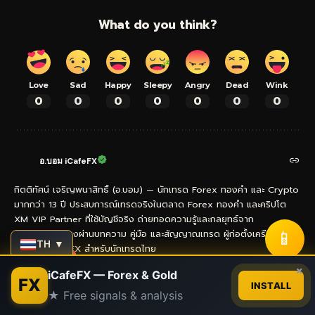
What do you think?
Love
Sad
Happy
Sleepy
Angry
Dead
Wink
0
0
0
0
0
0
0
อ.บอม iCafeFX
กิตติทัศน์ เจริญพนาสิทธิ์ (อ.บอม) — นักเทรด Forex ทองคำ และ Crypto
มากกว่า 13 ปี ประสบการณ์เทรดจริงในตลาด Forex ทองคำ และคริปโต
XM VIP Partner ที่ใช้บัญชีจริง ถ่ายทอดความรู้และกลยุทธ์จาก
📱
ประสบการณ์ตรงผ่านบทความ คู่มือ และสัญญาณเทรด ผู้ก่อตั้งเครือข่าย
TH ▼
เว็บไซต์ iCafeFX สำหรับนักเทรดไทย
Contact us
×
iCafeFX — Forex & Gold
FX
INSTALL
★ Free signals & analysis
- Advertisement -
Open
chaty