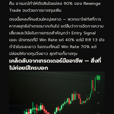
คืน อารมณ์ทำให้ตัดสินใจแย่ลง 90% ของ Revenge
Trade จบด้วยการขาดทุนเพิ่ม
ตรงนี้แหละที่คนส่วนใหญ่พลาด — พวกเขาโฟกัสที่การ
หากลยุทธ์เข้าเทรดมากเกินไป แต่ลืมว่าการจัดการความ
เสี่ยงและวินัยในการเทรดสำคัญกว่า Entry Signal
เยอะ นักเทรดที่มี Win Rate แค่ 40% แต่มี R:R 1:3 ยัง
กำไรในระยะยาว ในขณะที่คนมี Win Rate 70% แต่
ปล่อยให้ขาดทุนวิ่งยาว สุดท้ายก็ขาดทุน
เคล็ดลับจากเทรดเดอร์มืออาชีพ — สิ่งที่
ไม่ค่อยมีใครบอก