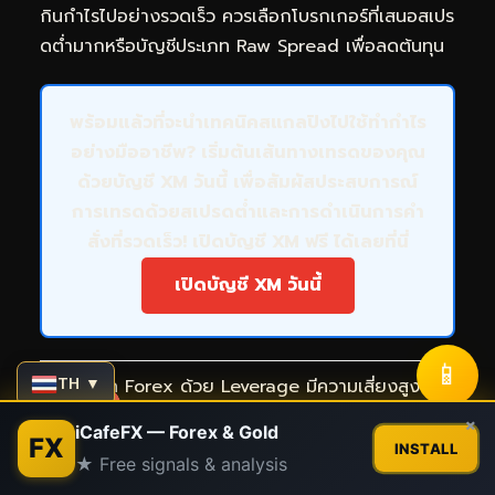
กินกำไรไปอย่างรวดเร็ว ควรเลือกโบรกเกอร์ที่เสนอสเปร
ดต่ำมากหรือบัญชีประเภท Raw Spread เพื่อลดต้นทุน
พร้อมแล้วที่จะนำเทคนิคสแกลปิงไปใช้ทำกำไร
อย่างมืออาชีพ? เริ่มต้นเส้นทางเทรดของคุณ
ด้วยบัญชี XM วันนี้ เพื่อสัมผัสประสบการณ์
การเทรดด้วยสเปรดต่ำและการดำเนินการคำ
สั่งที่รวดเร็ว! เปิดบัญชี XM ฟรี ได้เลยที่นี่
เปิดบัญชี XM วันนี้
📱
TH ▼
การเทรด Forex ด้วย Leverage มีความเสี่ยงสูง
และอาจไม่เหมาะสำหรับนักลงทุนทุกคน การลงทุนใน
Contact us
×
iCafeFX — Forex & Gold
FX
ตลาด Forex อาจทำให้คุณสูญเสียเงินลงทุนทั้งหมด
INSTALL
★ Free signals & analysis
หรือมากกว่าเงินลงทุนเริ่มต้นได้ โปรดพิจารณาความ
Open
chaty