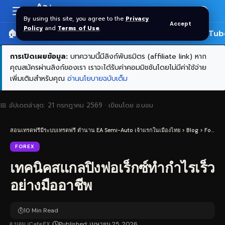
Aa
Font
By using this site, you agree to the
Privacy
Accept
Resizer
Policy
and
Terms of Use
.
🏠 หน้าแรก
ราคาทอง SPDR
📰 บทความ
🎬 YouTub
การเปิดเผยข้อมูล:
บทความนี้มีลิงก์พันธมิตร (affiliate link) หาก
คุณสมัครผ่านลิงก์ของเรา เราจะได้รับค่าคอมมิชชันโดยไม่มีค่าใช้จ่าย
เพิ่มเติมสำหรับคุณ
อ่านนโยบายฉบับเต็ม
📅 อัปเดตล่าสุด:
21 กรกฎาคม 2569
· เขียนโดย
อ.บอม
สอนเทรดฟรีมีระบบเทรดฟรี ตำนาน EA Semi-Auto เจ้าแรกในเมืองไทย
>
Blog
>
Forex
>
FOREX
เทคนิคสแกลปิงฟอเร็กซ์ทำกำไรเร็ว
อย่างมืออาชีพ
10 Min Read
อ.บอม iCafeFX
Published: เมษายน 25, 2026