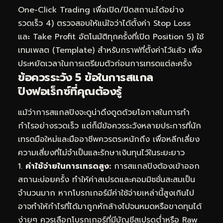
One-Click Trading เพื่อเปิด/ปิดสถานะได้อย่าง
รวดเร็ว 4) ตรวจสอบให้แน่ใจว่าได้ตั้งค่า Stop Loss
และ Take Profit อัตโนมัติทุกครั้งที่เปิด Position 5) ใช้
เทมเพลต (Template) สำหรับกราฟที่ตั้งค่าไว้แล้ว เพื่อ
ประหยัดเวลาในการเตรียมตัวก่อนการเทรดแต่ละครั้ง
ข้อควรระวัง 5 ข้อในการสแกล
ปิงฟอเร็กซ์ที่คุณต้องรู้
แม้ว่าการสแกลปิงจะดูน่าดึงดูดด้วยโอกาสในการทำ
กำไรอย่างรวดเร็ว แต่ก็มีข้อควรระวังหลายประการที่นัก
เทรดมือใหม่และมืออาชีพควรตระหนักถึง เพื่อหลีกเลี่ยง
ความเสี่ยงที่ไม่จำเป็นและรักษาเงินทุนไว้ในระยะยาว
1.
ค่าใช้จ่ายในการเทรดสูง:
การสแกลปิงต้องเข้าออก
สถานะบ่อยครั้ง ทำให้ค่าสเปรดและคอมมิชชั่นสะสมเป็น
จำนวนมาก หากโบรกเกอร์มีค่าใช้จ่ายเหล่านี้สูงเกินไป
อาจทำให้กำไรที่ได้มาถูกหักล้างไปจนหมดหรือขาดทุนได้
ง่ายๆ ควรเลือกโบรกเกอร์ที่มีบัญชีสเปรดต่ำหรือ Raw