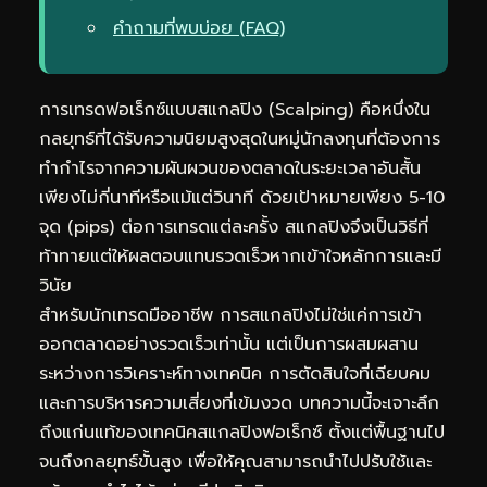
คำถามที่พบบ่อย (FAQ)
การเทรดฟอเร็กซ์แบบสแกลปิง (Scalping) คือหนึ่งใน
กลยุทธ์ที่ได้รับความนิยมสูงสุดในหมู่นักลงทุนที่ต้องการ
ทำกำไรจากความผันผวนของตลาดในระยะเวลาอันสั้น
เพียงไม่กี่นาทีหรือแม้แต่วินาที ด้วยเป้าหมายเพียง 5-10
จุด (pips) ต่อการเทรดแต่ละครั้ง สแกลปิงจึงเป็นวิธีที่
ท้าทายแต่ให้ผลตอบแทนรวดเร็วหากเข้าใจหลักการและมี
วินัย
สำหรับนักเทรดมืออาชีพ การสแกลปิงไม่ใช่แค่การเข้า
ออกตลาดอย่างรวดเร็วเท่านั้น แต่เป็นการผสมผสาน
ระหว่างการวิเคราะห์ทางเทคนิค การตัดสินใจที่เฉียบคม
และการบริหารความเสี่ยงที่เข้มงวด บทความนี้จะเจาะลึก
ถึงแก่นแท้ของเทคนิคสแกลปิงฟอเร็กซ์ ตั้งแต่พื้นฐานไป
จนถึงกลยุทธ์ขั้นสูง เพื่อให้คุณสามารถนำไปปรับใช้และ