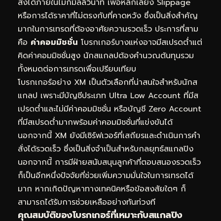
สั่งได้ภายในไม่กี่มิลลิวินาที เพื่อหลีกเลี่ยง Slippage
หรือการได้ราคาที่ไม่ตรงกับที่คาดหวัง ซึ่งเป็นสิ่งสำคัญ
มากในการเทรดที่ต้องอาศัยความรวดเร็ว ประการที่สาม
คือ
ค่าคอมมิชชั่น
โบรกเกอร์บางแห่งอาจมีสเปรดต่ำแต่
คิดค่าคอมมิชชั่นสูง นักสแกลปต้องคำนวณต้นทุนรวม
ทั้งหมดต่อการเทรดเพื่อเปรียบเทียบ
โบรกเกอร์อย่าง XM เป็นตัวเลือกที่น่าสนใจสำหรับนักส
แกลป เพราะมีบัญชีประเภท Ultra Low Account ที่มีส
เปรดต่ำและไม่มีค่าคอมมิชชั่น หรือบัญชี Zero Account
ที่มีสเปรดต่ำมากพร้อมค่าคอมมิชชั่นที่แข่งขันได้
นอกจากนี้ XM ยังมีเซิร์ฟเวอร์ที่เสถียรและดำเนินการคำ
สั่งได้รวดเร็ว ซึ่งเป็นสิ่งจำเป็นสำหรับกลยุทธ์สแกลปิง
นอกจากนี้ การมีฝ่ายสนับสนุนลูกค้าที่ตอบสนองรวดเร็ว
ก็เป็นอีกหนึ่งปัจจัยที่ช่วยเพิ่มความมั่นใจในการเทรดได้
มาก หากเกิดปัญหาทางเทคนิคหรือข้อสงสัยใดๆ ก็
สามารถได้รับการช่วยเหลืออย่างทันท่วงที
คุณสมบัติของโบรกเกอร์ที่เหมาะกับสแกลปิง