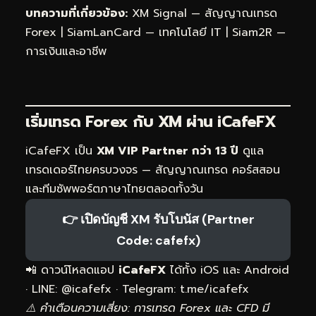
บทความที่เกี่ยวข้อง:
XM Signal — สัญญาณเทรด
Forex
|
SiamLanCard — เทคโนโลยี IT
|
Siam2R —
การเงินและอาชีพ
เริ่มเทรด Forex กับ XM ผ่าน
iCafeFX
iCafeFX เป็น
XM VIP Partner กว่า 13 ปี
ดูแล
เทรดเดอร์ไทยครบวงจร — สัญญาณเทรด คอร์สสอน
และทีมซัพพอร์ตภาษาไทยตลอดทั้งวัน
👉 เปิดบัญชี XM รับโบนัส (Partner
Code: cafefx)
📲 ดาวน์โหลดแอป
iCafeFX
ได้ทั้ง iOS และ Android
· LINE: @icafefx · Telegram:
t.me/icafefx
⚠️ คำเตือนความเสี่ยง: การเทรด Forex และ CFD มี