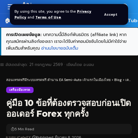
Aa
Font
By using this site, you agree to the
Privacy
Accept
Resizer
Policy
and
Terms of Use
.
🏠 หน้าแรก
ราคาทอง SPDR
📰 บทความ
🎬 YouTub
การเปิดเผยข้อมูล:
บทความนี้มีลิงก์พันธมิตร (affiliate link) หาก
คุณสมัครผ่านลิงก์ของเรา เราจะได้รับค่าคอมมิชชันโดยไม่มีค่าใช้จ่าย
เพิ่มเติมสำหรับคุณ
อ่านนโยบายฉบับเต็ม
📅 อัปเดตล่าสุด:
21 กรกฎาคม 2569
· เขียนโดย
อ.บอม
สอนเทรดฟรีมีระบบเทรดฟรี ตำนาน EA Semi-Auto เจ้าแรกในเมืองไทย
>
Blog
>
เครื่องมือเทรด
เครื่องมือเทรด
คู่มือ 10 ข้อที่ต้องตรวจสอบก่อนเปิด
ออเดอร์ Forex ทุกครั้ง
5 Min Read
อ.บอม iCafeFX
Published: มีนาคม 8, 2026