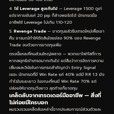
ใช้ Leverage สูงเกินไป
— Leverage 1:500 ดูเท่
แต่ราคาขยับแค่ 20 pip ก็ล้างพอร์ตได้ นักเทรดมือ
อาชีพใช้ Leverage ไม่เกิน 1:10-1:20
Revenge Trade
— ขาดทุนแล้วรีบเทรดใหม่เพื่อเอา
คืน อารมณ์ทำให้ตัดสินใจแย่ลง 90% ของ Revenge
Trade จบด้วยการขาดทุนเพิ่ม
ตรงนี้แหละที่คนส่วนใหญ่พลาด — พวกเขาโฟกัสที่การ
หากลยุทธ์เข้าเทรดมากเกินไป แต่ลืมว่าการจัดการความ
เสี่ยงและวินัยในการเทรดสำคัญกว่า Entry Signal
เยอะ นักเทรดที่มี Win Rate แค่ 40% แต่มี R:R 1:3 ยัง
กำไรในระยะยาว ในขณะที่คนมี Win Rate 70% แต่
ปล่อยให้ขาดทุนวิ่งยาว สุดท้ายก็ขาดทุน
เคล็ดลับจากเทรดเดอร์มืออาชีพ — สิ่งที่
ไม่ค่อยมีใครบอก
ผมรวบรวมเคล็ดลับเหล่านี้จากประสบการณ์ส่วนตัวและ