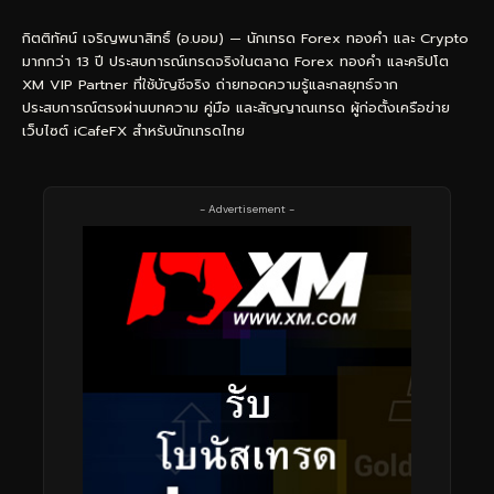
กิตติทัศน์ เจริญพนาสิทธิ์ (อ.บอม) — นักเทรด Forex ทองคำ และ Crypto
มากกว่า 13 ปี ประสบการณ์เทรดจริงในตลาด Forex ทองคำ และคริปโต
XM VIP Partner ที่ใช้บัญชีจริง ถ่ายทอดความรู้และกลยุทธ์จาก
ประสบการณ์ตรงผ่านบทความ คู่มือ และสัญญาณเทรด ผู้ก่อตั้งเครือข่าย
เว็บไซต์ iCafeFX สำหรับนักเทรดไทย
- Advertisement -