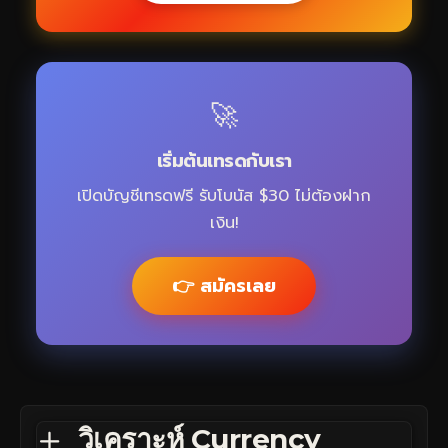
🚀
เริ่มต้นเทรดกับเรา
เปิดบัญชีเทรดฟรี รับโบนัส $30 ไม่ต้องฝาก
เงิน!
👉 สมัครเลย
วิเคราะห์ Currency