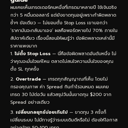
ผมเคยเห็นเทรดเดอร์คนหนึ่งที่เทรดมาหลายปี ใช้เงินจริง
กว่า 5 หมื่นดอลลาร์ แต่ยังขาดทุนอยู่เพราะทำผิดพลาด
ซ้ำๆ ข้อเดียว — ไม่ยอมตั้ง Stop Loss เขาบอกว่า
‘ราคามันจะกลับมาเอง’ ผลคือพอร์ตหายไป 70% ภายใน
สัปดาห์เดียว เรื่องนี้สอนให้ผมรู้ว่า ข้อผิดพลาดเหล่านี้มี
ราคาแพงมาก
ไม่ตั้ง Stop Loss
— นี่คือข้อผิดพลาดอันดับหนึ่ง ไม่
ว่าคุณจะมั่นใจแค่ไหน ตลาดไม่สนใจความมั่นใจของคุณ
ตั้ง SL ทุกครั้ง
Overtrade
— เทรดทุกสัญญาณที่เห็น โดยไม่
กรองคุณภาพ ค่า Spread กินกำไรจนหมด ผมเคย
เทรด 30 ไม้ต่อวัน แล้วสรุปวันนั้นขาดทุน $200 จาก
Spread อย่างเดียว
เปลี่ยนกลยุทธ์บ่อยเกินไป
— ขาดทุน 3 ครั้งก็
เปลี่ยนระบบ ไม่มีทางรู้ว่าระบบเดิมดีหรือไม่ ต้องให้โอกาส
อย่างน้อย 50-100 เทรด