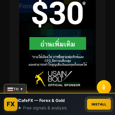
📱
TH ▼
Contact us
×
iCafeFX — Forex & Gold
FX
INSTALL
★ Free signals & analysis
Stay Connected
Open
chaty