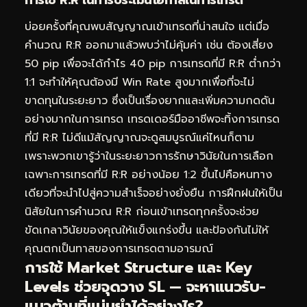
บ่อยครั้งที่คุณพบสัญญาณเข้าเทรดที่น่าสนใจ แต่เมื่อ
คำนวณ R:R ออกมาแล้วพบว่าไม่คุ้มค่า เช่น ต้องเสี่ยง
50 pip เพื่อจะได้กำไร 40 pip การเทรดที่มี R:R ต่ำกว่า
1:1 จะทำให้คุณต้องมี Win Rate สูงมากเพื่อที่จะไม่
ขาดทุนในระยะยาว ซึ่งเป็นเรื่องยากและเพิ่มความกดดัน
อย่างมากในการเทรด เทรดเดอร์มืออาชีพจะทิ้งการเทรด
ที่มี R:R ไม่ดีแม้สัญญาณจะดูสมบูรณ์แค่ไหนก็ตาม
เพราะพวกเขารู้ว่าในระยะยาวการรักษาวินัยในการเลือก
เฉพาะการเทรดที่มี R:R อย่างน้อย 1:2 ขึ้นไปคือหนทาง
เดียวที่จะนำไปสู่ความสำเร็จอย่างยั่งยืน การฝึกฝนให้เป็น
นิสัยในการคำนวณ R:R ก่อนเข้าเทรดทุกครั้งจะช่วย
ขัดเกลาวินัยของคุณให้แข็งแกร่งขึ้น และป้องกันไม่ให้
คุณตกเป็นทาสของการเทรดตามอารมณ์
การใช้ Market Structure และ Key
Levels ช่วยจุดวาง SL — จะหาแนวรับ-
แนวต้านที่แม่นยำได้อย่างไร?