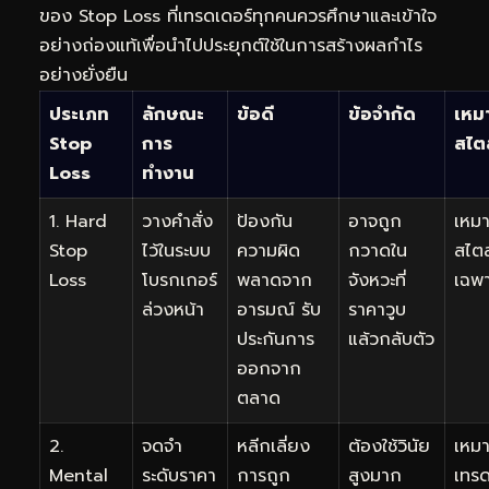
ของ Stop Loss ที่เทรดเดอร์ทุกคนควรศึกษาและเข้าใจ
อย่างถ่องแท้เพื่อนำไปประยุกต์ใช้ในการสร้างผลกำไร
อย่างยั่งยืน
ประเภท
ลักษณะ
ข้อดี
ข้อจำกัด
เหม
Stop
การ
สไต
Loss
ทำงาน
1. Hard
วางคำสั่ง
ป้องกัน
อาจถูก
เหมา
Stop
ไว้ในระบบ
ความผิด
กวาดใน
สไต
Loss
โบรกเกอร์
พลาดจาก
จังหวะที่
เฉพา
ล่วงหน้า
อารมณ์ รับ
ราคาวูบ
ประกันการ
แล้วกลับตัว
ออกจาก
ตลาด
2.
จดจำ
หลีกเลี่ยง
ต้องใช้วินัย
เหมา
Mental
ระดับราคา
การถูก
สูงมาก
เทรด