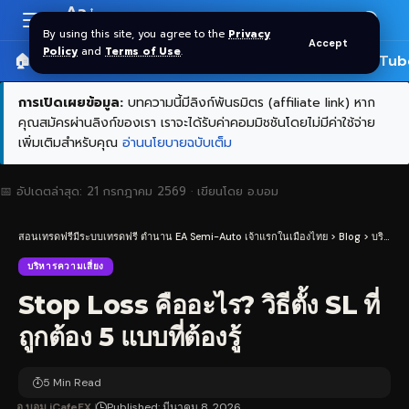
Aa
Font
By using this site, you agree to the
Privacy
Accept
Resizer
Policy
and
Terms of Use
.
🏠 หน้าแรก
ราคาทอง SPDR
📰 บทความ
🎬 YouTub
การเปิดเผยข้อมูล:
บทความนี้มีลิงก์พันธมิตร (affiliate link) หาก
คุณสมัครผ่านลิงก์ของเรา เราจะได้รับค่าคอมมิชชันโดยไม่มีค่าใช้จ่าย
เพิ่มเติมสำหรับคุณ
อ่านนโยบายฉบับเต็ม
📅 อัปเดตล่าสุด:
21 กรกฎาคม 2569
· เขียนโดย
อ.บอม
สอนเทรดฟรีมีระบบเทรดฟรี ตำนาน EA Semi-Auto เจ้าแรกในเมืองไทย
>
Blog
>
บริหารความเสี่ยง
บริหารความเสี่ยง
Stop Loss คืออะไร? วิธีตั้ง SL ที่
ถูกต้อง 5 แบบที่ต้องรู้
5 Min Read
อ.บอม iCafeFX
Published: มีนาคม 8, 2026