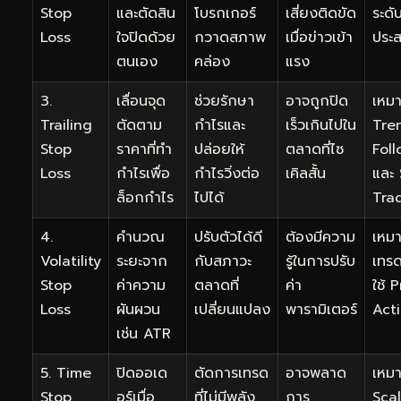
Stop
และตัดสิน
โบรกเกอร์
เสี่ยงติดขัด
ระดับ
Loss
ใจปิดด้วย
กวาดสภาพ
เมื่อข่าวเข้า
ประ
ตนเอง
คล่อง
แรง
3.
เลื่อนจุด
ช่วยรักษา
อาจถูกปิด
เหมา
Trailing
ตัดตาม
กำไรและ
เร็วเกินไปใน
Tre
Stop
ราคาที่ทำ
ปล่อยให้
ตลาดที่ไซ
Fol
Loss
กำไรเพื่อ
กำไรวิ่งต่อ
เคิลสั้น
และ
ล็อกกำไร
ไปได้
Tra
4.
คำนวณ
ปรับตัวได้ดี
ต้องมีความ
เหมา
Volatility
ระยะจาก
กับสภาวะ
รู้ในการปรับ
เทรด
Stop
ค่าความ
ตลาดที่
ค่า
ใช้ 
Loss
ผันผวน
เปลี่ยนแปลง
พารามิเตอร์
Act
เช่น ATR
5. Time
ปิดออเด
ตัดการเทรด
อาจพลาด
เหมา
Stop
อร์เมื่อ
ที่ไม่มีพลัง
การ
Sca