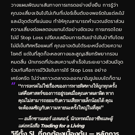
วางแผนพัฒนาเส้นทางการเทรดอย่างยั่งยืน การรู้ว่า
คุณจะเสี่ยงเงินไปไม่เกินกี่เปอร์เซ็นต์ของพอร์ตในแต่ละไม้
และมีจุดตัดที่แน่นอน ทำให้คุณสามารถคำนวณอัตราส่วน
ความเสี่ยงต่อผลตอบแทนได้อย่างชัดเจน การเทรดโดย
ไม่มี Stop Loss เปรียบเสมือนการเดินเข้าไปในป่าทึบโดย
ไม่มีเข็มทิศหรือแผนที่ คุณอาจเดินได้ระยะหนึ่งด้วยความ
โชคดี แต่ในที่สุดก็จะหลงทางและสูญเสียทรัพยากรจน
หมดสิ้น นักเทรดที่ประสบความสำเร็จในระยะยาวล้วนมีจุด
ร่วมกันคือการมีวินัยในการใช้ Stop Loss อย่าง
เคร่งครัด ไม่ว่าสภาวะตลาดจะออกมาในรูปแบบใดก็ตาม
“การเทรดไม่ใช่เรื่องของการทายทิศทางให้ถูกทุกครั้ง
แต่คือศาสตร์ของการอยู่รอดเมื่อคุณคาดเดาผิด หาก
คุณไม่สามารถยอมรับความเสียหายเล็กน้อยได้ คุณ
จะต้องเผชิญกับความหายนะครั้งใหญ่ในที่สุด”
— อเล็กซานเดอร์ เอลเดอร์, นักเทรดมืออาชีพและผู้
แต่งหนังสือ Trading for a Living
วิธีตั้ง SL ที่ถูกต้องเบื้องต้น — หลักการ