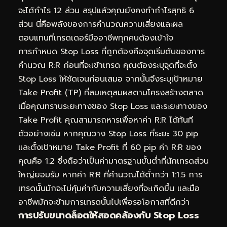
จะได้กำไร 12 ส่วน สรุปแล้วคุณยังคงทำกำไรสุทธิ 6
ส่วน นี่คือพลังของการคำนวณความเสี่ยงและผล
ตอบแทนที่เทรดเดอร์มืออาชีพทุกคนต้องเข้าใจ
การกำหนด Stop Loss ที่ถูกต้องคือจุดเริ่มต้นของการ
คำนวณ R:R ก่อนที่จะเข้าเทรด คุณต้องระบุจุดที่จะตั้ง
Stop Loss ให้ชัดเจนก่อนเสมอ จากนั้นจึงระบุเป้าหมาย
Take Profit (TP) ที่สมเหตุสมผลตามโครงสร้างตลาด
เมื่อคุณทราบระยะทางของ Stop Loss และระยะทางของ
Take Profit คุณสามารถหารเพื่อหาค่า R:R ได้ทันที
ตัวอย่างเช่น หากคุณวาง Stop Loss ที่ระยะ 30 pip
และตั้งเป้าหมาย Take Profit ที่ 60 pip ค่า R:R ของ
คุณคือ 1:2 ซึ่งถือว่าเป็นค่ามาตรฐานขั้นต่ำที่นักเทรดส่วน
ใหญ่ยอมรับ หากค่า R:R ที่คำนวณได้ต่ำกว่า 1:1.5 การ
เทรดนั้นมักจะไม่คุ้มค่ากับความเสี่ยงที่จะเกิดขึ้น และมือ
อาชีพมักจะข้ามการเทรดนั้นไปเพื่อรอโอกาสที่ดีกว่า
การปรับขนาดล็อตให้สอดคล้องกับ Stop Loss