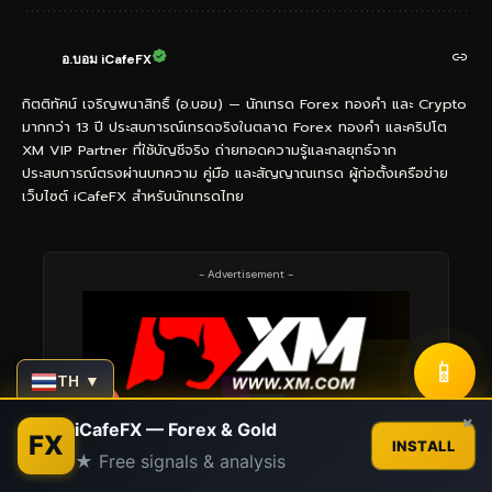
อ.บอม iCafeFX
กิตติทัศน์ เจริญพนาสิทธิ์ (อ.บอม) — นักเทรด Forex ทองคำ และ Crypto
มากกว่า 13 ปี ประสบการณ์เทรดจริงในตลาด Forex ทองคำ และคริปโต
XM VIP Partner ที่ใช้บัญชีจริง ถ่ายทอดความรู้และกลยุทธ์จาก
ประสบการณ์ตรงผ่านบทความ คู่มือ และสัญญาณเทรด ผู้ก่อตั้งเครือข่าย
เว็บไซต์ iCafeFX สำหรับนักเทรดไทย
- Advertisement -
📱
TH ▼
Contact us
×
iCafeFX — Forex & Gold
FX
INSTALL
★ Free signals & analysis
Open
chaty