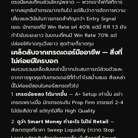
ตรงนี้แหละที่คนส่วนใหญ่พลาด — พวกเขาโฟกัสที่การ
หากลยุทธ์เข้าเทรดมากเกินไป แต่ลืมว่าการจัดการความ
เสี่ยงและวินัยในการเทรดสำคัญกว่า Entry Signal
เยอะ นักเทรดที่มี Win Rate แค่ 40% แต่มี R:R 1:3 ยัง
กำไรในระยะยาว ในขณะที่คนมี Win Rate 70% แต่
ปล่อยให้ขาดทุนวิ่งยาว สุดท้ายก็ขาดทุน
เคล็ดลับจากเทรดเดอร์มืออาชีพ — สิ่งที่
ไม่ค่อยมีใครบอก
ผมรวบรวมเคล็ดลับเหล่านี้จากประสบการณ์ส่วนตัวและ
จากการพูดคุยกับเทรดเดอร์ที่ทำกำไรสม่ำเสมอ สิ่งเหล่า
นี้ไม่ค่อยมีสอนในคอร์สเทรดทั่วไป
เทรดน้อยลง ได้มากขึ้น
— A+ Setup เท่านั้น อย่า
เทรดเพราะเบื่อ นักเทรดระดับ Prop Firm เทรดแค่ 2-4
ไม้ต่อสัปดาห์ แต่ทุกไม้คือ High Quality
ดูว่า Smart Money ทำอะไร ไม่ใช่ Retail
—
สังเกตจุดที่ราคา Sweep Liquidity (กวาด Stop