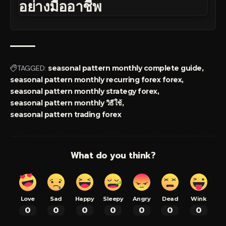
อย่างมืออาชีพ
TAGGED:
seasonal pattern monthly complete guide
seasonal pattern monthly recurring forex forex
seasonal pattern monthly strategy forex
seasonal pattern monthly วิธีใช้
seasonal pattern trading forex
What do you think?
Love
Sad
Happy
Sleepy
Angry
Dead
Wink
0
0
0
0
0
0
0