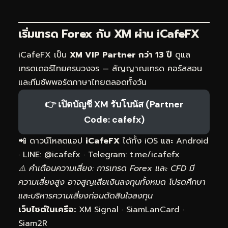
เริ่มเทรด Forex กับ XM ผ่าน
iCafeFX
iCafeFX เป็น
XM VIP Partner กว่า 13 ปี
ดูแล
เทรดเดอร์ไทยครบวงจร — สัญญาณเทรด คอร์สสอน
และทีมซัพพอร์ตภาษาไทยตลอดทั้งวัน
👉 เปิดบัญชี XM รับโบนัส (Partner
Code: cafefx)
📲 ดาวน์โหลดแอป
iCafeFX
ได้ทั้ง iOS และ Android
· LINE: @icafefx · Telegram:
t.me/icafefx
⚠️ คำเตือนความเสี่ยง: การเทรด Forex และ CFD มี
ความเสี่ยงสูง อาจสูญเสียเงินลงทุนทั้งหมด โปรดศึกษา
และบริหารความเสี่ยงก่อนตัดสินใจลงทุน
เว็บไซต์ในเครือ:
XM Signal
·
SiamLanCard
·
Siam2R