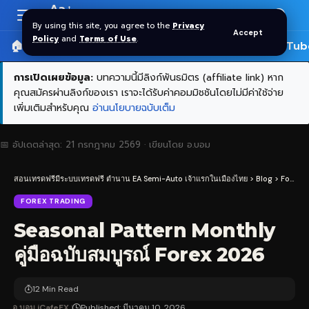
Aa
Font
By using this site, you agree to the
Privacy
Accept
Resizer
Policy
and
Terms of Use
.
🏠 หน้าแรก
ราคาทอง SPDR
📰 บทความ
🎬 YouTub
การเปิดเผยข้อมูล:
บทความนี้มีลิงก์พันธมิตร (affiliate link) หาก
คุณสมัครผ่านลิงก์ของเรา เราจะได้รับค่าคอมมิชชันโดยไม่มีค่าใช้จ่าย
เพิ่มเติมสำหรับคุณ
อ่านนโยบายฉบับเต็ม
📅 อัปเดตล่าสุด:
21 กรกฎาคม 2569
· เขียนโดย
อ.บอม
สอนเทรดฟรีมีระบบเทรดฟรี ตำนาน EA Semi-Auto เจ้าแรกในเมืองไทย
>
Blog
>
Forex Trading
FOREX TRADING
Seasonal Pattern Monthly
คู่มือฉบับสมบูรณ์ Forex 2026
12 Min Read
อ.บอม iCafeFX
Published: มีนาคม 10, 2026