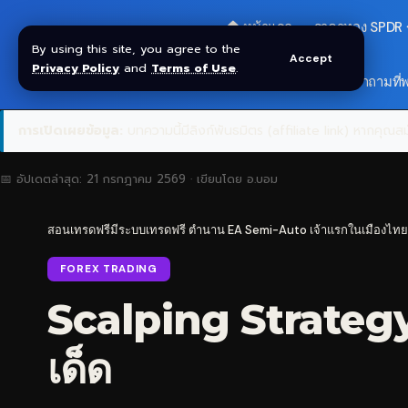
🏠 หน้าแรก
ราคาทอง SPDR
By using this site, you agree to the
Accept
Privacy Policy
and
Terms of Use
.
🎁 รับโบนัส $30
❓ คำถามที่
การเปิดเผยข้อมูล:
บทความนี้มีลิงก์พันธมิตร (affiliate link) หากคุณสมั
📅 อัปเดตล่าสุด:
21 กรกฎาคม 2569
· เขียนโดย
อ.บอม
สอนเทรดฟรีมีระบบเทรดฟรี ตำนาน EA Semi-Auto เจ้าแรกในเมืองไทย
FOREX TRADING
Scalping Strategy
เด็ด