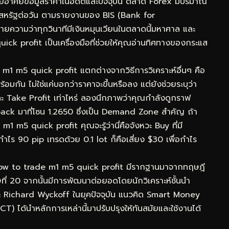
โดยอาศัยข้อมูลราคาในอดีตและปัจจุบัน ตลาด Forex มีปริมาณ
ร์สหรัฐต่อวัน ตามรายงานของ BIS (Bank for
ยความว่าทุกวินาทีมีเงินหมุนเวียนในตลาดนี้มหาศาล และ
k profit เป็นเครื่องมือที่ช่วยให้คุณอ่านทิศทางของกระแส
 m1 m5 quick profit แตกต่างจากวิธีการวิเคราะห์อื่นๆ คือ
ัน ไม่ใช่แค่บอกว่าราคาจะขึ้นหรือลง แต่ยังช่วยระบุว่า
ะ Take Profit เท่าไหร่ ลองนึกภาพว่าคุณกำลังดูกราฟ
ck มาที่โซน 1.2650 ซึ่งเป็น Demand Zone สำคัญ ถ้า
 m5 quick profit คุณจะรู้ว่านี่คือจังหวะ Buy ที่มี
กำไร 90 pip เทรดด้วย 0.1 lot ก็คือเสี่ยง $30 เพื่อกำไร
how to trade m1 m5 quick profit มีรากฐานมาจากทฤษฎี
ี่ 20 จากนั้นมีการพัฒนาต่อยอดโดยนักวิเคราะห์ชั้นนำ
ะ Richard Wyckoff ในยุคปัจจุบัน แนวคิด Smart Money
) ได้นำหลักการเหล่านี้มาปรับปรุงให้ทันสมัยและใช้งานได้