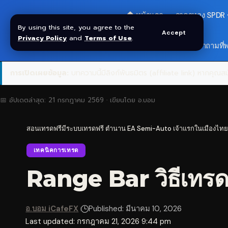
🏠 หน้าแรก
ราคาทอง SPDR
By using this site, you agree to the
Accept
Privacy Policy
and
Terms of Use
.
🎁 รับโบนัส $30
❓ คำถามที่
การเปิดเผยข้อมูล:
บทความนี้มีลิงก์พันธมิตร (affiliate link) หากคุณสมั
📅 อัปเดตล่าสุด:
21 กรกฎาคม 2569
· เขียนโดย
อ.บอม
สอนเทรดฟรีมีระบบเทรดฟรี ตำนาน EA Semi-Auto เจ้าแรกในเมืองไทย
เทคนิคการเทรด
Range Bar วิธีเทร
อ.บอม iCafeFX
Published: มีนาคม 10, 2026
Last updated: กรกฎาคม 21, 2026 9:44 pm