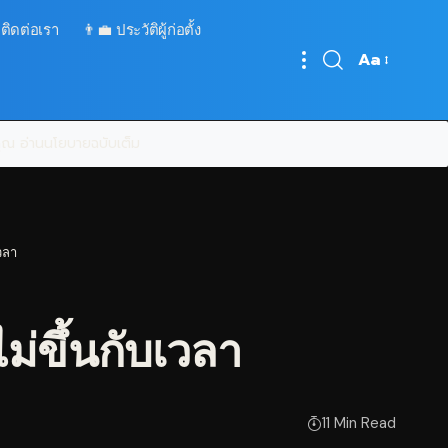
 ติดต่อเรา
👨‍💼 ประวัติผู้ก่อตั้ง
Aa
Font
Resizer
บคุณ
อ่านนโยบายฉบับเต็ม
วลา
ขึ้นกับเวลา
11 Min Read