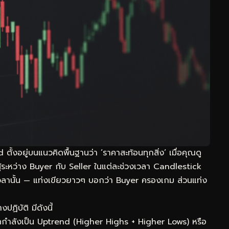
อยู่บนแนวคิดพื้นฐานว่า ‘ราคาสะท้อนทุกสิ่ง’ เมื่อคุณดู
ู้ระหว่าง Buyer กับ Seller ในแต่ละช่วงเวลา Candlestick
วงเวลานั้น — แท่งเขียวยาวๆ บอกว่า Buyer ครองเกม ส่วนแท่ง
ิบัติ มีดังนี้
กำลังเป็น Uptrend (Higher Highs + Higher Lows) หรือ