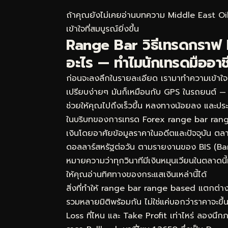
ถ้าคุณยังไม่เคยอ่านบทความ
Middle East Oil
เข้าใจที่สมบูรณ์ยิ่งขึ้น
Range Bar วิธีเทรดกราฟ R
อะไร — ทำไมนักเทรดมืออาช
ก่อนจะลงลึกในรายละเอียด เรามาทำความเข้าใจ
เปรียบง่ายๆ มันก็เหมือนกับ GPS ในรถยนต์ — ค
ช่วยให้คุณไปถึงเร็วขึ้น หลงทางน้อยลง และประ
ในบริบทของการเทรด Forex range bar range 
เงินโดยอาศัยข้อมูลราคาในอดีตและปัจจุบัน ตล
ดอลลาร์สหรัฐต่อวัน ตามรายงานของ BIS (Ban
หมายความว่าทุกวินาทีมีเงินหมุนเวียนในตลาดน
ให้คุณอ่านทิศทางของกระแสเงินเหล่านี้ได้
สิ่งที่ทำให้ range bar range based แตกต่า
รวมหลายมิติพร้อมกัน ไม่ใช่แค่บอกว่าราคาจะขึ
Loss ที่ไหน และ Take Profit เท่าไหร่ ลอง