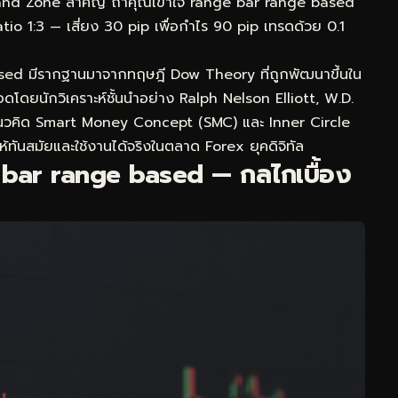
emand Zone สำคัญ ถ้าคุณเข้าใจ range bar range based
 Ratio 1:3 — เสี่ยง 30 pip เพื่อกำไร 90 pip เทรดด้วย 0.1
sed มีรากฐานมาจากทฤษฎี Dow Theory ที่ถูกพัฒนาขึ้นใน
ดโดยนักวิเคราะห์ชั้นนำอย่าง Ralph Nelson Elliott, W.D.
แนวคิด Smart Money Concept (SMC) และ Inner Circle
ห้ทันสมัยและใช้งานได้จริงในตลาด Forex ยุคดิจิทัล
bar range based — กลไกเบื้อง