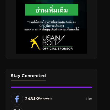
Stay Connected
248.1K
Like
Followers