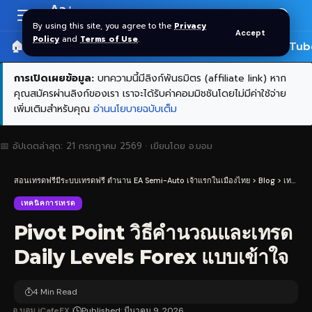
Aa
Font
By using this site, you agree to the
Privacy
Accept
Resizer
Policy
and
Terms of Use
.
🏠 หน้าแรก
ราคาทอง SPDR
📰 บทความ
🎬 YouTub
การเปิดเผยข้อมูล:
บทความนี้มีลิงก์พันธมิตร (affiliate link) หาก
คุณสมัครผ่านลิงก์ของเรา เราจะได้รับค่าคอมมิชชันโดยไม่มีค่าใช้จ่าย
เพิ่มเติมสำหรับคุณ
อ่านนโยบายฉบับเต็ม
📅 อัปเดตล่าสุด:
21 กรกฎาคม 2569
· เขียนโดย
อ.บอม
สอนเทรดฟรีมีระบบเทรดฟรี ตำนาน EA Semi-Auto เจ้าแรกในเมืองไทย
>
Blog
>
เทคนิคการเทรด
เทคนิคการเทรด
Pivot Point วิธีคำนวณและเทรด
Daily Levels Forex แบบเข้าใจ
4 Min Read
อ.บอม iCafeFX
Published: มีนาคม 9, 2026