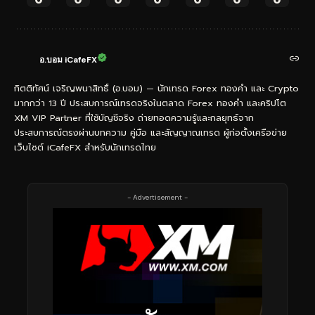
อ.บอม iCafeFX
กิตติทัศน์ เจริญพนาสิทธิ์ (อ.บอม) — นักเทรด Forex ทองคำ และ Crypto
มากกว่า 13 ปี ประสบการณ์เทรดจริงในตลาด Forex ทองคำ และคริปโต
XM VIP Partner ที่ใช้บัญชีจริง ถ่ายทอดความรู้และกลยุทธ์จาก
ประสบการณ์ตรงผ่านบทความ คู่มือ และสัญญาณเทรด ผู้ก่อตั้งเครือข่าย
เว็บไซต์ iCafeFX สำหรับนักเทรดไทย
- Advertisement -