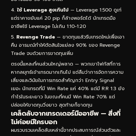
ใช้ Leverage สูงเกินไป
— Leverage 1:500 ดูเท่
แต่ราคาขยับแค่ 20 pip ก็ล้างพอร์ตได้ นักเทรดมือ
อาชีพใช้ Leverage ไม่เกิน 1:10-1:20
Revenge Trade
— ขาดทุนแล้วรีบเทรดใหม่เพื่อเอา
คืน อารมณ์ทำให้ตัดสินใจแย่ลง 90% ของ Revenge
Trade จบด้วยการขาดทุนเพิ่ม
ตรงนี้แหละที่คนส่วนใหญ่พลาด — พวกเขาโฟกัสที่การ
หากลยุทธ์เข้าเทรดมากเกินไป แต่ลืมว่าการจัดการความ
เสี่ยงและวินัยในการเทรดสำคัญกว่า Entry Signal
เยอะ นักเทรดที่มี Win Rate แค่ 40% แต่มี R:R 1:3 ยัง
กำไรในระยะยาว ในขณะที่คนมี Win Rate 70% แต่
ปล่อยให้ขาดทุนวิ่งยาว สุดท้ายก็ขาดทุน
เคล็ดลับจากเทรดเดอร์มืออาชีพ — สิ่งที่
ไม่ค่อยมีใครบอก
ผมรวบรวมเคล็ดลับเหล่านี้จากประสบการณ์ส่วนตัวและ