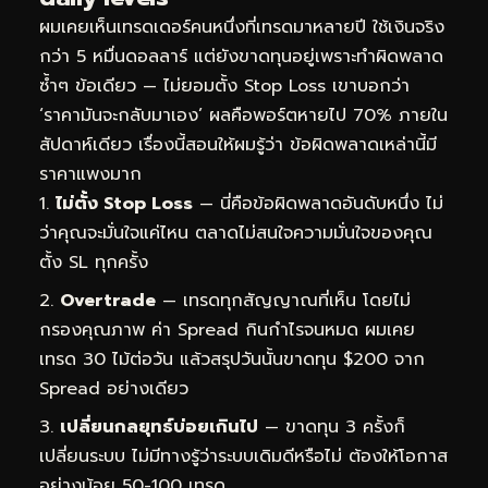
ผมเคยเห็นเทรดเดอร์คนหนึ่งที่เทรดมาหลายปี ใช้เงินจริง
กว่า 5 หมื่นดอลลาร์ แต่ยังขาดทุนอยู่เพราะทำผิดพลาด
ซ้ำๆ ข้อเดียว — ไม่ยอมตั้ง Stop Loss เขาบอกว่า
‘ราคามันจะกลับมาเอง’ ผลคือพอร์ตหายไป 70% ภายใน
สัปดาห์เดียว เรื่องนี้สอนให้ผมรู้ว่า ข้อผิดพลาดเหล่านี้มี
ราคาแพงมาก
ไม่ตั้ง Stop Loss
— นี่คือข้อผิดพลาดอันดับหนึ่ง ไม่
ว่าคุณจะมั่นใจแค่ไหน ตลาดไม่สนใจความมั่นใจของคุณ
ตั้ง SL ทุกครั้ง
Overtrade
— เทรดทุกสัญญาณที่เห็น โดยไม่
กรองคุณภาพ ค่า Spread กินกำไรจนหมด ผมเคย
เทรด 30 ไม้ต่อวัน แล้วสรุปวันนั้นขาดทุน $200 จาก
Spread อย่างเดียว
เปลี่ยนกลยุทธ์บ่อยเกินไป
— ขาดทุน 3 ครั้งก็
เปลี่ยนระบบ ไม่มีทางรู้ว่าระบบเดิมดีหรือไม่ ต้องให้โอกาส
อย่างน้อย 50-100 เทรด