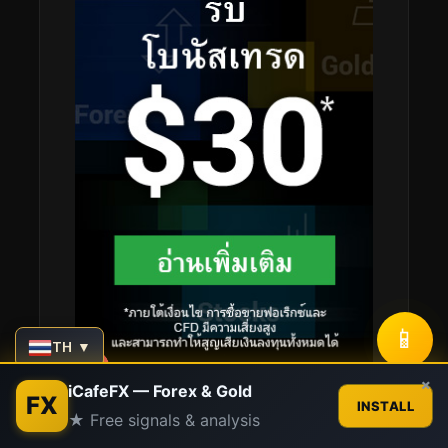
📱
TH ▼
Contact us
×
iCafeFX — Forex & Gold
FX
INSTALL
★ Free signals & analysis
Open
chaty