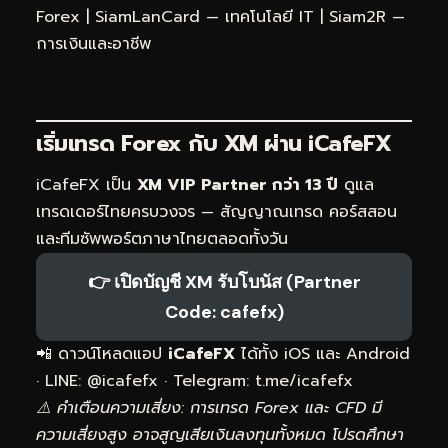
Forex
|
SiamLanCard — เทคโนโลยี IT
|
Siam2R —
การเงินและอาชีพ
เริ่มเทรด Forex กับ XM ผ่าน
iCafeFX
iCafeFX เป็น
XM VIP Partner กว่า 13 ปี
ดูแล
เทรดเดอร์ไทยครบวงจร — สัญญาณเทรด คอร์สสอน
และทีมซัพพอร์ตภาษาไทยตลอดทั้งวัน
👉 เปิดบัญชี XM รับโบนัส (Partner
Code: cafefx)
📲 ดาวน์โหลดแอป
iCafeFX
ได้ทั้ง iOS และ Android
· LINE: @icafefx · Telegram:
t.me/icafefx
⚠️ คำเตือนความเสี่ยง: การเทรด Forex และ CFD มี
ความเสี่ยงสูง อาจสูญเสียเงินลงทุนทั้งหมด โปรดศึกษา