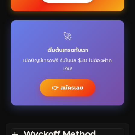
🚀
เริ่มต้นเทรดกับเรา
เปิดบัญชีเทรดฟรี รับโบนัส $30 ไม่ต้องฝาก
เงิน!
👉 สมัครเลย
Wyckoff Method