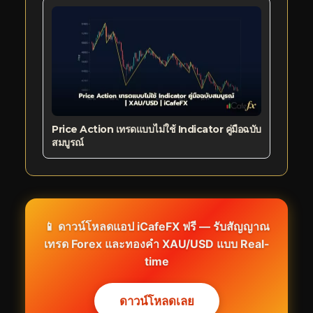
Price Action เทรดแบบไม่ใช้ Indicator คู่มือฉบับ
สมบูรณ์
📱 ดาวน์โหลดแอป iCafeFX ฟรี — รับสัญญาณ
เทรด Forex และทองคำ XAU/USD แบบ Real-
time
ดาวน์โหลดเลย