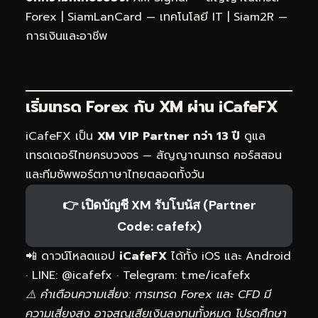
Forex
|
SiamLanCard — เทคโนโลยี IT
|
Siam2R —
การเงินและอาชีพ
เริ่มเทรด Forex กับ XM ผ่าน
iCafeFX
iCafeFX เป็น
XM VIP Partner กว่า 13 ปี
ดูแล
เทรดเดอร์ไทยครบวงจร — สัญญาณเทรด คอร์สสอน
และทีมซัพพอร์ตภาษาไทยตลอดทั้งวัน
👉 เปิดบัญชี XM รับโบนัส (Partner
Code: cafefx)
📲 ดาวน์โหลดแอป
iCafeFX
ได้ทั้ง iOS และ Android
· LINE: @icafefx · Telegram:
t.me/icafefx
⚠️ คำเตือนความเสี่ยง: การเทรด Forex และ CFD มี
ความเสี่ยงสูง อาจสูญเสียเงินลงทุนทั้งหมด โปรดศึกษา