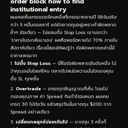
order block how to find
institutional entry
ผมเคยเห็นเทรดเดอร์คนหนึ่งที่เทรดมาหลายปี ใช้เงินจริง
กว่า 5 หมื่นดอลลาร์ แต่ยังขาดทุนอยู่เพราะทำผิดพลาด
ซ้ำๆ ข้อเดียว — ไม่ยอมตั้ง Stop Loss เขาบอกว่า
‘ราคามันจะกลับมาเอง’ ผลคือพอร์ตหายไป 70% ภายใน
สัปดาห์เดียว เรื่องนี้สอนให้ผมรู้ว่า ข้อผิดพลาดเหล่านี้มี
ราคาแพงมาก
ไม่ตั้ง Stop Loss
— นี่คือข้อผิดพลาดอันดับหนึ่ง ไม่
ว่าคุณจะมั่นใจแค่ไหน ตลาดไม่สนใจความมั่นใจของคุณ
ตั้ง SL ทุกครั้ง
Overtrade
— เทรดทุกสัญญาณที่เห็น โดยไม่
กรองคุณภาพ ค่า Spread กินกำไรจนหมด ผมเคย
เทรด 30 ไม้ต่อวัน แล้วสรุปวันนั้นขาดทุน $200 จาก
Spread อย่างเดียว
เปลี่ยนกลยุทธ์บ่อยเกินไป
— ขาดทุน 3 ครั้งก็