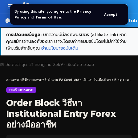
Aa
Font
By using this site, you agree to the
Privacy
Accept
Resizer
Policy
and
Terms of Use
.
🏠 หน้าแรก
ราคาทอง SPDR
📰 บทความ
🎬 YouTub
การเปิดเผยข้อมูล:
บทความนี้มีลิงก์พันธมิตร (affiliate link) หาก
คุณสมัครผ่านลิงก์ของเรา เราจะได้รับค่าคอมมิชชันโดยไม่มีค่าใช้จ่าย
เพิ่มเติมสำหรับคุณ
อ่านนโยบายฉบับเต็ม
📅 อัปเดตล่าสุด:
21 กรกฎาคม 2569
· เขียนโดย
อ.บอม
สอนเทรดฟรีมีระบบเทรดฟรี ตำนาน EA Semi-Auto เจ้าแรกในเมืองไทย
>
Blog
>
เทคนิคการเทรด
เทคนิคการเทรด
Order Block วิธีหา
Institutional Entry Forex
อย่างมืออาชีพ