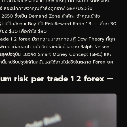
่าราคาจะขึ้นหรือลง แต่ยังช่วยระบุว่าควรเข้าเทรดตรงไหน
าไหร่ ลองนึกภาพว่าคุณกำลังดูกราฟ GBP/USD ใน
1.2650 ซึ่งเป็น Demand Zone สำคัญ ถ้าคุณเข้าใจ
านี่คือจังหวะ Buy ที่มี Risk:Reward Ratio 1:3 — เสี่ยง 30
สี่ยง $30 เพื่อกำไร $90
rade 1 2 forex มีรากฐานมาจากทฤษฎี Dow Theory ที่ถูก
รพัฒนาต่อยอดโดยนักวิเคราะห์ชั้นนำอย่าง Ralph Nelson
ในยุคปัจจุบัน แนวคิด Smart Money Concept (SMC) และ
นี้มาปรับปรุงให้ทันสมัยและใช้งานได้จริงในตลาด Forex ยุค
m risk per trade 1 2 forex —