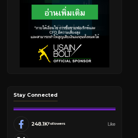
Stay Connected
248.1K
Like
Followers