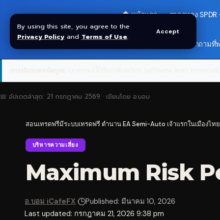
🏠 หน้าแรก
ราคาทอง SPDR
By using this site, you agree to the
Accept
Privacy Policy
and
Terms of Use
.
🎁 รับโบนัส $30
❓ คำถามที่
การเปิดเผยข้อมูล:
บทความนี้มีลิงก์พันธมิตร (affiliate link) หากคุณสมั
📅 อัปเดตล่าสุด:
21 กรกฎาคม 2569
· เขียนโดย
อ.บอม
สอนเทรดฟรีมีระบบเทรดฟรี ตำนาน EA Semi-Auto เจ้าแรกในเมืองไทย
บริหารความเสี่ยง
Maximum Risk Per 
อ.บอม iCafeFX
Published: มีนาคม 10, 2026
Last updated: กรกฎาคม 21, 2026 9:38 pm