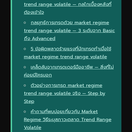
trend range volatile — กลไกเบื้องหลังที่
ต้องเข้าใจ
กลยุทธ์การเทรดด้วย market regime
trend range volatile — 3 ระดับจาก Basic
ถึง Advanced
5 ข้อผิดพลาดร้ายแรงที่นักเทรดทำเมื่อใช้
market regime trend range volatile
เคล็ดลับจากเทรดเดอร์มืออาชีพ — สิ่งที่ไม่
ค่อยมีใครบอก
ตัวอย่างการเทรด market regime
trend range volatile จริง — Step by
Step
คำถามที่พบบ่อยเกี่ยวกับ Market
Regime วิธีระบุสภาวะตลาด Trend Range
Volatile