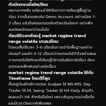
กับนักเทรดมือใหม่ไหม
เหมาะมากครับ แต่แนะนำให้เริ่มจากการเรียนรู้พื้นฐาน
ก่อน จากนั้นทดลองใน Demo Account อย่างน้อย 1-
3 เดือน แล้วจึงค่อยเทรดจริงด้วยเงินน้อยๆ อย่าเพิ่ง
ลงเงินหนักจนกว่าจะมั่นใจ
ต้องใช้เวลาเรียนรู้ market regime trend
range volatile นานแค่ไหน
โดยเฉลี่ยใช้เวลา 3-6 เดือนในการเข้าใจพื้นฐานอย่าง
ถ่องแท้ และอีก 6-12 เดือนกว่าจะเทรดได้กำไรสม่ำเสมอ
การเทรดไม่ใช่ทักษะที่เรียนรู้ได้ภายในสัปดาห์เดียว ต้อง
อดทนและฝึกฝนอย่างต่อเนื่อง
market regime trend range volatile ใช้กับ
Timeframe ไหนดีที่สุด
ขึ้นอยู่กับสไตล์การเทรด Scalper ใช้ M5-M15, Day
Trader ใช้ H1, Swing Trader ใช้ H4-Daily ส่วนตัว
ผมแนะนำ H4 สำหรับมือใหม่ เพราะสัญญาณน่าเชื่อถือ
และมีเวลาวิเคราะห์เพียงพอ