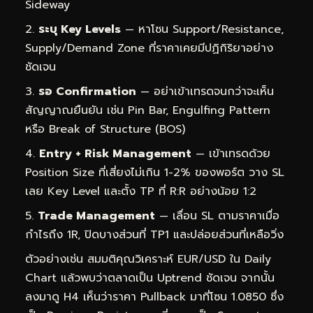
Sideway
ระบุ Key Levels
— หาโซน Support/Resistance,
Supply/Demand Zone ที่ราคาเคยมีปฏิกิริยาอย่าง
ชัดเจน
รอ Confirmation
— อย่าเข้าเทรดจนกว่าจะเห็น
สัญญาณยืนยัน เช่น Pin Bar, Engulfing Pattern
หรือ Break of Structure (BOS)
Entry + Risk Management
— เข้าเทรดด้วย
Position Size ที่เสี่ยงไม่เกิน 1-2% ของพอร์ต วาง SL
เลย Key Level และตั้ง TP ที่ R:R อย่างน้อย 1:2
Trade Management
— เลื่อน SL ตามราคาเมื่อ
กำไรถึง 1R, ปิดบางส่วนที่ TP1 และปล่อยส่วนที่เหลือวิ่ง
ตัวอย่างเช่น สมมติคุณวิเคราะห์ EUR/USD ใน Daily
Chart แล้วพบว่าตลาดเป็น Uptrend ชัดเจน จากนั้น
ลงมาดู H4 เห็นว่าราคา Pullback มาที่โซน 1.0850 ซึ่ง