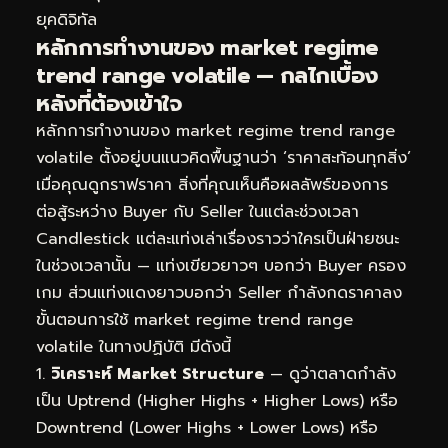
ยุคดิจิทัล
หลักการทำงานของ market regime
trend range volatile — กลไกเบื้อง
หลังที่ต้องเข้าใจ
หลักการทำงานของ market regime trend range
volatile ตั้งอยู่บนแนวคิดพื้นฐานว่า ‘ราคาสะท้อนทุกสิ่ง’
เมื่อคุณดูกราฟราคา สิ่งที่คุณเห็นคือผลลัพธ์ของการ
ต่อสู้ระหว่าง Buyer กับ Seller ในแต่ละช่วงเวลา
Candlestick แต่ละแท่งเล่าเรื่องราวว่าใครเป็นฝ่ายชนะ
ในช่วงเวลานั้น — แท่งเขียวยาวๆ บอกว่า Buyer ครอง
เกม ส่วนแท่งแดงยาวบอกว่า Seller กำลังกดราคาลง
ขั้นตอนการใช้ market regime trend range
volatile ในทางปฏิบัติ มีดังนี้
วิเคราะห์ Market Structure
— ดูว่าตลาดกำลัง
เป็น Uptrend (Higher Highs + Higher Lows) หรือ
Downtrend (Lower Highs + Lower Lows) หรือ