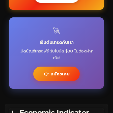
🚀
เริ่มต้นเทรดกับเรา
เปิดบัญชีเทรดฟรี รับโบนัส $30 ไม่ต้องฝาก
เงิน!
👉 สมัครเลย
Economic Indicator