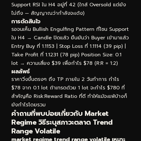
Support RSI ใน H4 อยู่ที่ 42 (ใกล้ Oversold แต่ยัง
ไม่ถึง — สัญญาณว่ากำลังจะเด้ง)
การตัดสินใจ
รอจนเห็น Bullish Engulfing Pattern ที่โซน Support
ใน H4 → Candle ปิดแล้ว ยืนยันว่า Buyer เข้ามาแล้ว
Entry Buy ที่ 1.1153 | Stop Loss ที่ 1.1114 (39 pip) |
Take Profit ที่ 1.1231 (78 pip) Position Size: 0.1
lot → ความเสี่ยง $39 เพื่อกำไร $78 (R:R = 1:2)
ผลลัพธ์
ราคาวิ่งขึ้นตรงๆ ถึง TP ภายใน 2 วันทำการ กำไร
$78 จาก 0.1 lot ถ้าเทรดด้วย 1 lot จะกำไร $780 ที่
สำคัญคือ Risk:Reward Ratio ที่ดี ทำให้แม้จะแพ้บ้างก็
ยังกำไรโดยรวม
คำถามที่พบบ่อยเกี่ยวกับ Market
Regime วิธีระบุสภาวะตลาด Trend
Range Volatile
market regime trend range volatile เหมาะ