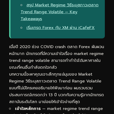
สรุป Market Regime วิธีระบุสภาวะตลาด
Trend Range Volatile — Key
Takeaways
เริ่มเทรด Forex กับ XM ผ่าน iCafeFX
เมื่อปี 2020 ช่วง COVID crash ตลาด Forex ผันผวน
หนักมาก นักเทรดที่มีความเข้าใจเรื่อง market regime
trend range volatile สามารถทำกำไรได้มหาศาลใน
ขณะที่คนอื่นกำลังตกใจกลัว
บทความนี้จะพาคุณเจาะลึกทุกแง่มุมของ Market
Regime วิธีระบุสภาวะตลาด Trend Range Volatile
แบบที่ไม่มีใครเคยอธิบายให้ฟังมาก่อน ผมรวบรวม
ประสบการณ์เทรดกว่า 13 ปี บวกกับความรู้จากนักเทรด
สถาบันระดับโลก มาย่อยให้เข้าใจง่ายที่สุด
เข้าใจหลักการ
— market regime trend range