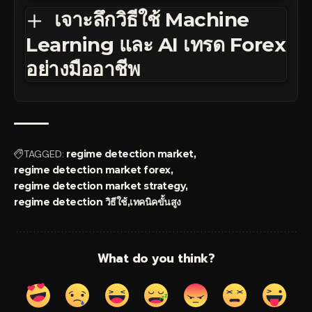
เจาะลึกวิธีใช้ Machine
Learning และ AI เทรด Forex
อย่างมืออาชีพ
TAGGED:
regime detection market
regime detection market forex
regime detection market strategy
regime detection วิธีใช้
เทคนิคขั้นสูง
What do you think?