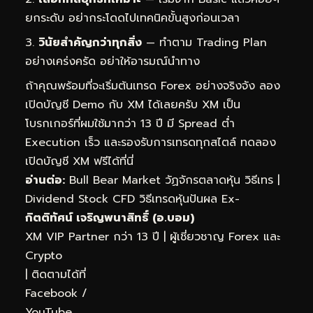
ยกระดับ อย่ากระโดดไปเทคนิคขั้นสูงก่อนเวลา
วินัยสำคัญกว่าทุกสิ่ง
— ทำตาม Trading Plan
อย่างเคร่งครัด อย่าให้อารมณ์นำทาง
ถ้าคุณพร้อมที่จะเริ่มต้นเทรด Forex อย่างจริงจัง ลอง
เปิดบัญชี Demo กับ XM ได้เลยครับ XM เป็น
โบรกเกอร์ที่ผมใช้มากว่า 13 ปี มี Spread ต่ำ
Execution เร็ว และรองรับการเทรดทุกสไตล์
ทดลอง
เปิดบัญชี XM ฟรีได้ที่นี่
อ่านต่อ:
Bull Bear Market วัฏจักรตลาดหุ้น วิธีเทร
|
Dividend Stock CFD วิธีเทรดหุ้นปันผล Ex-
กิตติทัศน์ เจริญพนาสิทธิ์ (อ.บอม)
XM VIP Partner กว่า 13 ปี | ผู้เชี่ยวชาญ Forex และ
Crypto
| ติดตามได้ที่
Facebook
/
YouTube