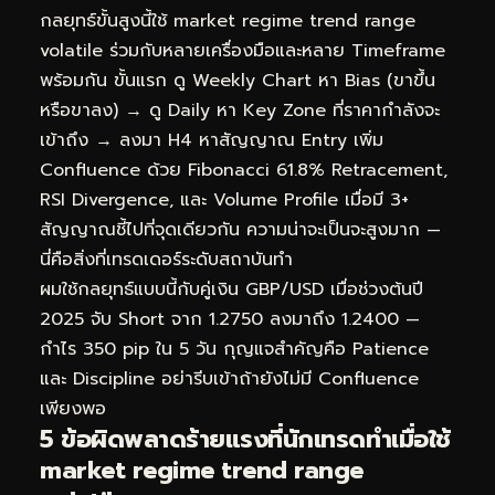
กลยุทธ์ขั้นสูงนี้ใช้ market regime trend range
volatile ร่วมกับหลายเครื่องมือและหลาย Timeframe
พร้อมกัน ขั้นแรก ดู Weekly Chart หา Bias (ขาขึ้น
หรือขาลง) → ดู Daily หา Key Zone ที่ราคากำลังจะ
เข้าถึง → ลงมา H4 หาสัญญาณ Entry เพิ่ม
Confluence ด้วย Fibonacci 61.8% Retracement,
RSI Divergence, และ Volume Profile เมื่อมี 3+
สัญญาณชี้ไปที่จุดเดียวกัน ความน่าจะเป็นจะสูงมาก —
นี่คือสิ่งที่เทรดเดอร์ระดับสถาบันทำ
ผมใช้กลยุทธ์แบบนี้กับคู่เงิน GBP/USD เมื่อช่วงต้นปี
2025 จับ Short จาก 1.2750 ลงมาถึง 1.2400 —
กำไร 350 pip ใน 5 วัน กุญแจสำคัญคือ Patience
และ Discipline อย่ารีบเข้าถ้ายังไม่มี Confluence
เพียงพอ
5 ข้อผิดพลาดร้ายแรงที่นักเทรดทำเมื่อใช้
market regime trend range