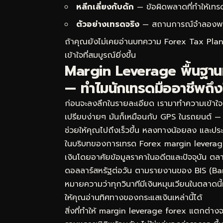
หลีกเลี่ยงกับดัก
— ข้อผิดพลาดที่ทำให้เทร
ตัวอย่างเทรดจริง
— สถานการณ์จำลองพร้อม
ถ้าคุณยังไม่เคยอ่านบทความ
Forex Tax Plann
เข้าใจที่สมบูรณ์ยิ่งขึ้น
Margin Leverage พื้นฐานม
— ทำไมนักเทรดมืออาชีพถึ
ก่อนจะลงลึกในรายละเอียด เรามาทำความเข้าใจก
เปรียบง่ายๆ มันก็เหมือนกับ GPS ในรถยนต์ — ค
ช่วยให้คุณไปถึงเร็วขึ้น หลงทางน้อยลง และประ
ในบริบทของการเทรด Forex margin leverage 
เงินโดยอาศัยข้อมูลราคาในอดีตและปัจจุบัน ตล
ดอลลาร์สหรัฐต่อวัน ตามรายงานของ BIS (Ban
หมายความว่าทุกวินาทีมีเงินหมุนเวียนในตลาดนี
ให้คุณอ่านทิศทางของกระแสเงินเหล่านี้ได้
สิ่งที่ทำให้ margin leverage forex แตกต่าง