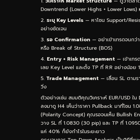
วิเคราะห์ Market Structure
— ดูว่าตลาด
Downtrend (Lower Highs + Lower Lows) 
ระบุ Key Levels
— หาโซน Support/Resist
อย่างชัดเจน
รอ Confirmation
— อย่าเข้าเทรดจนกว่า
หรือ Break of Structure (BOS)
Entry + Risk Management
— เข้าเทรด
เลย Key Level และตั้ง TP ที่ R:R อย่างน้อย 1
Trade Management
— เลื่อน SL ตามราค
วิ่ง
ตัวอย่างเช่น สมมติคุณวิเคราะห์ EUR/USD ใน
ลงมาดู H4 เห็นว่าราคา Pullback มาที่โซน 1.
(Polarity Concept) คุณรอจนเห็น Bullish Engu
วาง SL ที่ 1.0830 (30 pip) และ TP ที่ 1.09
แค่ 40% ก็ยังกำไรในระยะยาว
กระบวนการ Top-Down Analysis เป็นวิธีที่แนะน