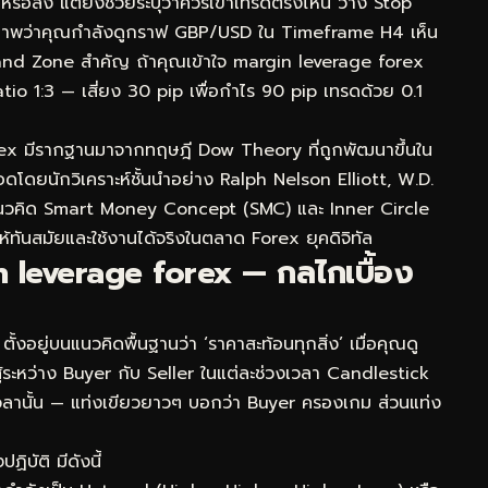
้นหรือลง แต่ยังช่วยระบุว่าควรเข้าเทรดตรงไหน วาง Stop
นึกภาพว่าคุณกำลังดูกราฟ GBP/USD ใน Timeframe H4 เห็น
emand Zone สำคัญ ถ้าคุณเข้าใจ margin leverage forex
 Ratio 1:3 — เสี่ยง 30 pip เพื่อกำไร 90 pip เทรดด้วย 0.1
ex มีรากฐานมาจากทฤษฎี Dow Theory ที่ถูกพัฒนาขึ้นใน
ดโดยนักวิเคราะห์ชั้นนำอย่าง Ralph Nelson Elliott, W.D.
แนวคิด Smart Money Concept (SMC) และ Inner Circle
ห้ทันสมัยและใช้งานได้จริงในตลาด Forex ยุคดิจิทัล
 leverage forex — กลไกเบื้อง
ยู่บนแนวคิดพื้นฐานว่า ‘ราคาสะท้อนทุกสิ่ง’ เมื่อคุณดู
ู้ระหว่าง Buyer กับ Seller ในแต่ละช่วงเวลา Candlestick
วงเวลานั้น — แท่งเขียวยาวๆ บอกว่า Buyer ครองเกม ส่วนแท่ง
บัติ มีดังนี้