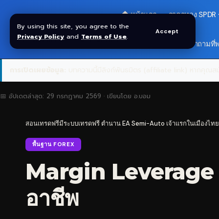
🏠 หน้าแรก
ราคาทอง SPDR
By using this site, you agree to the
Accept
Privacy Policy
and
Terms of Use
.
🎁 รับโบนัส $30
❓ คำถามที่
การเปิดเผยข้อมูล:
บทความนี้มีลิงก์พันธมิตร (affiliate link) หากคุณสมั
📅 อัปเดตล่าสุด:
29 กรกฎาคม 2569
· เขียนโดย
อ.บอม
สอนเทรดฟรีมีระบบเทรดฟรี ตำนาน EA Semi-Auto เจ้าแรกในเมืองไทย
พื้นฐาน FOREX
Margin Leverage พื
อาชีพ