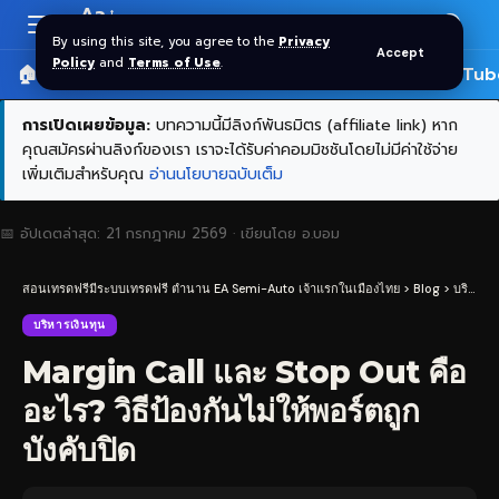
Aa
Font
By using this site, you agree to the
Privacy
Accept
Resizer
Policy
and
Terms of Use
.
🏠 หน้าแรก
ราคาทอง SPDR
📰 บทความ
🎬 YouTub
การเปิดเผยข้อมูล:
บทความนี้มีลิงก์พันธมิตร (affiliate link) หาก
คุณสมัครผ่านลิงก์ของเรา เราจะได้รับค่าคอมมิชชันโดยไม่มีค่าใช้จ่าย
เพิ่มเติมสำหรับคุณ
อ่านนโยบายฉบับเต็ม
📅 อัปเดตล่าสุด:
21 กรกฎาคม 2569
· เขียนโดย
อ.บอม
สอนเทรดฟรีมีระบบเทรดฟรี ตำนาน EA Semi-Auto เจ้าแรกในเมืองไทย
>
Blog
>
บริหารเงินทุน
บริหารเงินทุน
Margin Call และ Stop Out คือ
อะไร? วิธีป้องกันไม่ให้พอร์ตถูก
บังคับปิด