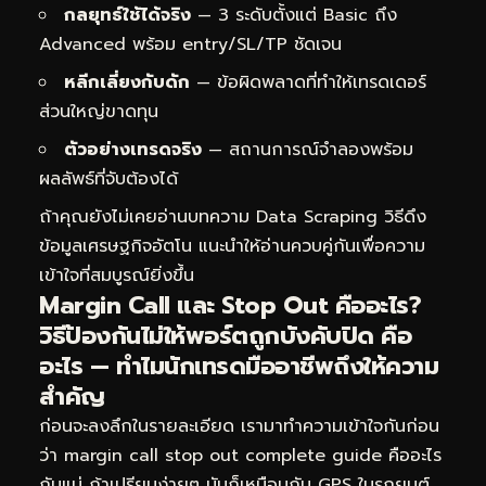
กลยุทธ์ใช้ได้จริง
— 3 ระดับตั้งแต่ Basic ถึง
Advanced พร้อม entry/SL/TP ชัดเจน
หลีกเลี่ยงกับดัก
— ข้อผิดพลาดที่ทำให้เทรดเดอร์
ส่วนใหญ่ขาดทุน
ตัวอย่างเทรดจริง
— สถานการณ์จำลองพร้อม
ผลลัพธ์ที่จับต้องได้
ถ้าคุณยังไม่เคยอ่านบทความ
Data Scraping วิธีดึง
ข้อมูลเศรษฐกิจอัตโน
แนะนำให้อ่านควบคู่กันเพื่อความ
เข้าใจที่สมบูรณ์ยิ่งขึ้น
Margin Call และ Stop Out คืออะไร?
วิธีป้องกันไม่ให้พอร์ตถูกบังคับปิด คือ
อะไร — ทำไมนักเทรดมืออาชีพถึงให้ความ
สำคัญ
ก่อนจะลงลึกในรายละเอียด เรามาทำความเข้าใจกันก่อน
ว่า margin call stop out complete guide คืออะไร
กันแน่ ถ้าเปรียบง่ายๆ มันก็เหมือนกับ GPS ในรถยนต์