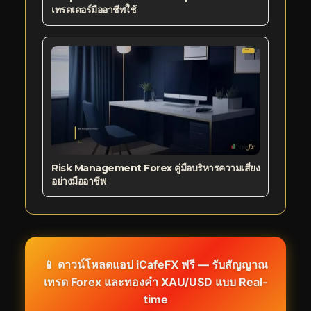
เทรดเดอร์มืออาชีพใช้
Risk Management Forex คู่มือบริหารความเสี่ยง
อย่างมืออาชีพ
📱 ดาวน์โหลดแอป iCafeFX ฟรี — รับสัญญาณ
เทรด Forex และทองคำ XAU/USD แบบ Real-
time