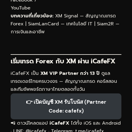
YouTube
บทความที่เกี่ยวข้อง:
XM Signal — สัญญาณเทรด
Forex
|
SiamLanCard — เทคโนโลยี IT
|
Siam2R —
การเงินและอาชีพ
เริ่มเทรด Forex กับ XM ผ่าน
iCafeFX
iCafeFX เป็น
XM VIP Partner กว่า 13 ปี
ดูแล
เทรดเดอร์ไทยครบวงจร — สัญญาณเทรด คอร์สสอน
และทีมซัพพอร์ตภาษาไทยตลอดทั้งวัน
👉 เปิดบัญชี XM รับโบนัส (Partner
Code: cafefx)
📲 ดาวน์โหลดแอป
iCafeFX
ได้ทั้ง iOS และ Android
· LINE: @icafefx · Telegram:
t.me/icafefx