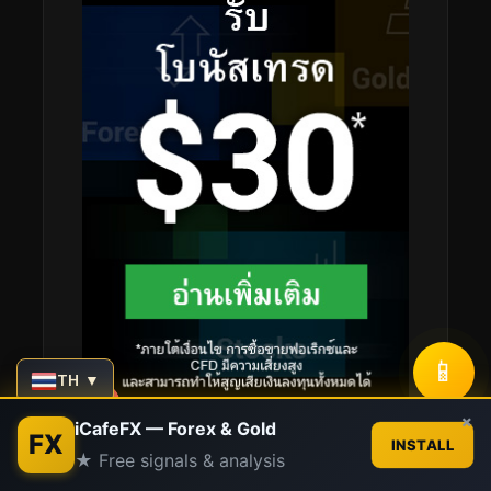
📱
TH ▼
Contact us
×
iCafeFX — Forex & Gold
FX
INSTALL
★ Free signals & analysis
Open
chaty