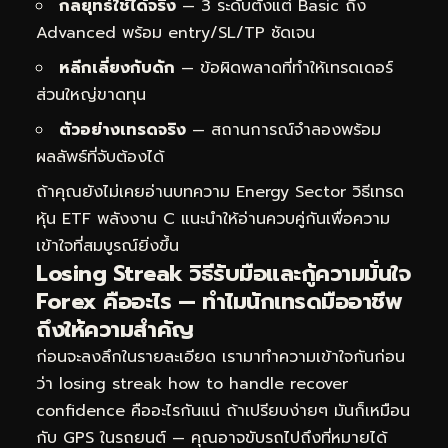
กลยุทธ์ใช้ได้จริง
— 3 ระดับตั้งแต่ Basic ถึง
Advanced พร้อม entry/SL/TP ชัดเจน
หลีกเลี่ยงกับดัก
— ข้อผิดพลาดที่ทำให้เทรดเดอร์
ส่วนใหญ่ขาดทุน
ตัวอย่างเทรดจริง
— สถานการณ์จำลองพร้อม
ผลลัพธ์ที่จับต้องได้
ถ้าคุณยังไม่เคยอ่านบทความ
Energy Sector วิธีเทรด
หุ้น ETF พลังงาน C
แนะนำให้อ่านควบคู่กันเพื่อความ
เข้าใจที่สมบูรณ์ยิ่งขึ้น
Losing Streak วิธีรับมือและกู้ความมั่นใจ
Forex คืออะไร — ทำไมนักเทรดมืออาชีพ
ถึงให้ความสำคัญ
ก่อนจะลงลึกในรายละเอียด เรามาทำความเข้าใจกันก่อน
ว่า losing streak how to handle recover
confidence คืออะไรกันแน่ ถ้าเปรียบง่ายๆ มันก็เหมือน
กับ GPS ในรถยนต์ — คุณอาจขับรถไปถึงที่หมายได้