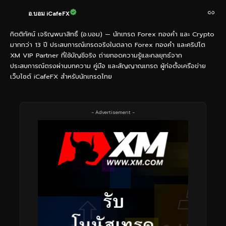
อ.บอม iCafeFX
กิตติทัศน์ เจริญพนาสิทธิ์ (อ.บอม) — นักเทรด Forex ทองคำ และ Crypto
มากกว่า 13 ปี ประสบการณ์เทรดจริงในตลาด Forex ทองคำ และคริปโต
XM VIP Partner ที่ใช้บัญชีจริง ถ่ายทอดความรู้และกลยุทธ์จาก
ประสบการณ์ตรงผ่านบทความ คู่มือ และสัญญาณเทรด ผู้ก่อตั้งเครือข่าย
เว็บไซต์ iCafeFX สำหรับนักเทรดไทย
- Advertisement -