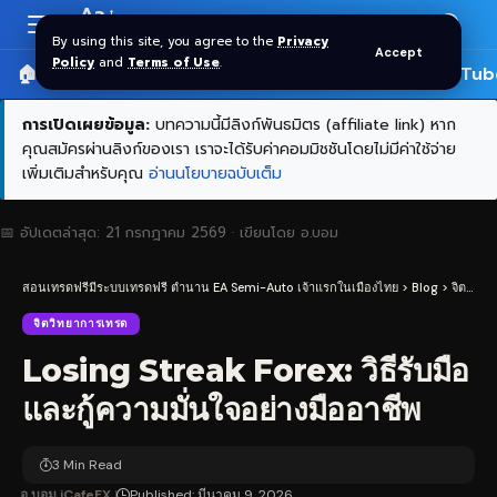
Aa
Font
By using this site, you agree to the
Privacy
Accept
Resizer
Policy
and
Terms of Use
.
🏠 หน้าแรก
ราคาทอง SPDR
📰 บทความ
🎬 YouTub
การเปิดเผยข้อมูล:
บทความนี้มีลิงก์พันธมิตร (affiliate link) หาก
คุณสมัครผ่านลิงก์ของเรา เราจะได้รับค่าคอมมิชชันโดยไม่มีค่าใช้จ่าย
เพิ่มเติมสำหรับคุณ
อ่านนโยบายฉบับเต็ม
📅 อัปเดตล่าสุด:
21 กรกฎาคม 2569
· เขียนโดย
อ.บอม
สอนเทรดฟรีมีระบบเทรดฟรี ตำนาน EA Semi-Auto เจ้าแรกในเมืองไทย
>
Blog
>
จิตวิทยาการเทรด
จิตวิทยาการเทรด
Losing Streak Forex: วิธีรับมือ
และกู้ความมั่นใจอย่างมืออาชีพ
3 Min Read
อ.บอม iCafeFX
Published: มีนาคม 9, 2026