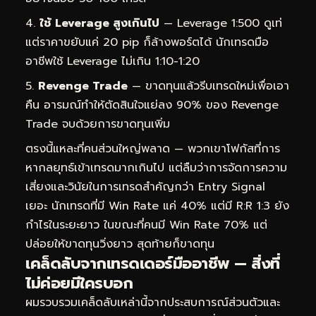
ใช้ Leverage สูงเกินไป
— Leverage 1:500 ดูเท่
แต่ราคาขยับแค่ 20 pip ก็ล้างพอร์ตได้ นักเทรดมือ
อาชีพใช้ Leverage ไม่เกิน 1:10-1:20
Revenge Trade
— ขาดทุนแล้วรีบเทรดใหม่เพื่อเอา
คืน อารมณ์ทำให้ตัดสินใจแย่ลง 90% ของ Revenge
Trade จบด้วยการขาดทุนเพิ่ม
ตรงนี้แหละที่คนส่วนใหญ่พลาด — พวกเขาโฟกัสที่การ
หากลยุทธ์เข้าเทรดมากเกินไป แต่ลืมว่าการจัดการความ
เสี่ยงและวินัยในการเทรดสำคัญกว่า Entry Signal
เยอะ นักเทรดที่มี Win Rate แค่ 40% แต่มี R:R 1:3 ยัง
กำไรในระยะยาว ในขณะที่คนมี Win Rate 70% แต่
ปล่อยให้ขาดทุนวิ่งยาว สุดท้ายก็ขาดทุน
เคล็ดลับจากเทรดเดอร์มืออาชีพ — สิ่งที่
ไม่ค่อยมีใครบอก
ผมรวบรวมเคล็ดลับเหล่านี้จากประสบการณ์ส่วนตัวและ