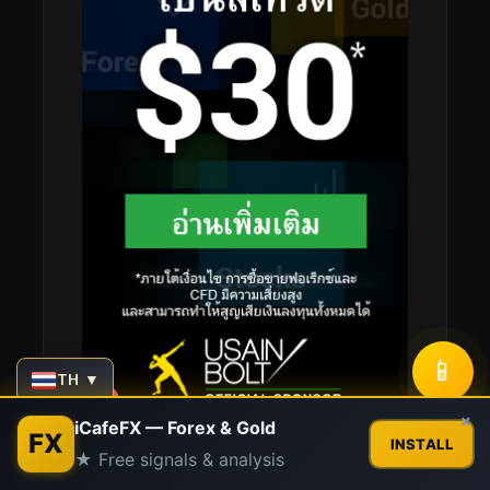
📱
TH ▼
Contact us
×
iCafeFX — Forex & Gold
FX
INSTALL
★ Free signals & analysis
Open
chaty