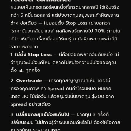
ผมเคยเห็นเทรดเดอร์คนหนึ่งที่เทรดมาหลายปี ใช้เงินจริง
กว่า 5 หมื่นดอลลาร์ แต่ยังขาดทุนอยู่เพราะทำผิดพลาด
ซ้ำๆ ข้อเดียว — ไม่ยอมตั้ง Stop Loss เขาบอกว่า
‘ราคามันจะกลับมาเอง’ ผลคือพอร์ตหายไป 70% ภายใน
สัปดาห์เดียว เรื่องนี้สอนให้ผมรู้ว่า ข้อผิดพลาดเหล่านี้มี
ราคาแพงมาก
ไม่ตั้ง Stop Loss
— นี่คือข้อผิดพลาดอันดับหนึ่ง ไม่
ว่าคุณจะมั่นใจแค่ไหน ตลาดไม่สนใจความมั่นใจของคุณ
ตั้ง SL ทุกครั้ง
Overtrade
— เทรดทุกสัญญาณที่เห็น โดยไม่
กรองคุณภาพ ค่า Spread กินกำไรจนหมด ผมเคย
เทรด 30 ไม้ต่อวัน แล้วสรุปวันนั้นขาดทุน $200 จาก
Spread อย่างเดียว
เปลี่ยนกลยุทธ์บ่อยเกินไป
— ขาดทุน 3 ครั้งก็
เปลี่ยนระบบ ไม่มีทางรู้ว่าระบบเดิมดีหรือไม่ ต้องให้โอกาส
อย่างน้อย 50-100 เทรด