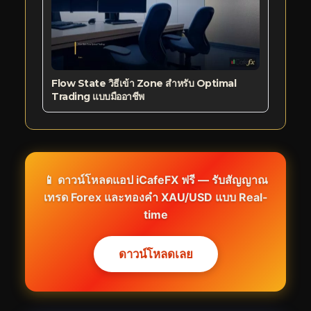
Flow State วิธีเข้า Zone สำหรับ Optimal
Trading แบบมืออาชีพ
📱 ดาวน์โหลดแอป iCafeFX ฟรี — รับสัญญาณ
เทรด Forex และทองคำ XAU/USD แบบ Real-
time
ดาวน์โหลดเลย