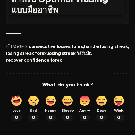
แบบมืออาชีพ
TAGGED:
consecutive losses forex
handle losing streak
losing streak forex
losing streak วิธีรับมือ
recover confidence forex
What do you think?
Love
Sad
Happy
Sleepy
Angry
Dead
Wink
0
0
0
0
0
0
0