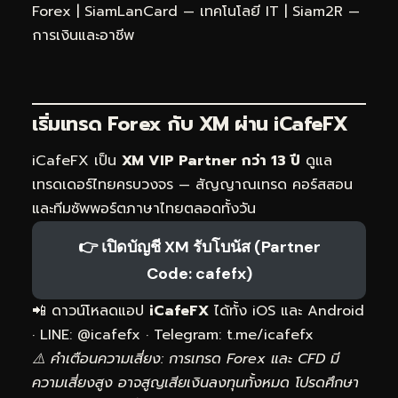
Forex
|
SiamLanCard — เทคโนโลยี IT
|
Siam2R —
การเงินและอาชีพ
เริ่มเทรด Forex กับ XM ผ่าน
iCafeFX
iCafeFX เป็น
XM VIP Partner กว่า 13 ปี
ดูแล
เทรดเดอร์ไทยครบวงจร — สัญญาณเทรด คอร์สสอน
และทีมซัพพอร์ตภาษาไทยตลอดทั้งวัน
👉 เปิดบัญชี XM รับโบนัส (Partner
Code: cafefx)
📲 ดาวน์โหลดแอป
iCafeFX
ได้ทั้ง iOS และ Android
· LINE: @icafefx · Telegram:
t.me/icafefx
⚠️ คำเตือนความเสี่ยง: การเทรด Forex และ CFD มี
ความเสี่ยงสูง อาจสูญเสียเงินลงทุนทั้งหมด โปรดศึกษา