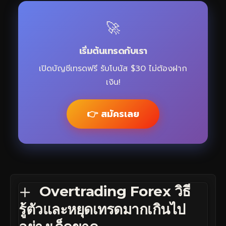
🚀
เริ่มต้นเทรดกับเรา
เปิดบัญชีเทรดฟรี รับโบนัส $30 ไม่ต้องฝาก
เงิน!
👉 สมัครเลย
Overtrading Forex วิธี
รู้ตัวและหยุดเทรดมากเกินไป