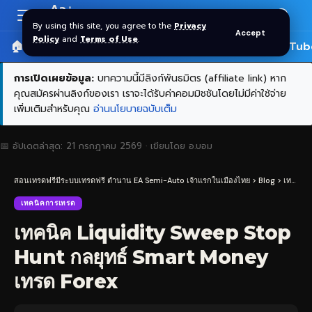
Aa
Font
By using this site, you agree to the
Privacy
Accept
Resizer
Policy
and
Terms of Use
.
🏠 หน้าแรก
ราคาทอง SPDR
📰 บทความ
🎬 YouTub
การเปิดเผยข้อมูล:
บทความนี้มีลิงก์พันธมิตร (affiliate link) หาก
คุณสมัครผ่านลิงก์ของเรา เราจะได้รับค่าคอมมิชชันโดยไม่มีค่าใช้จ่าย
เพิ่มเติมสำหรับคุณ
อ่านนโยบายฉบับเต็ม
📅 อัปเดตล่าสุด:
21 กรกฎาคม 2569
· เขียนโดย
อ.บอม
สอนเทรดฟรีมีระบบเทรดฟรี ตำนาน EA Semi-Auto เจ้าแรกในเมืองไทย
>
Blog
>
เทคนิคการเทรด
เทคนิคการเทรด
เทคนิค Liquidity Sweep Stop
Hunt กลยุทธ์ Smart Money
เทรด Forex