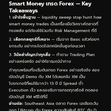
Smart Money เทรด Forex — Key
Takeaways
เข้าใจพื้นฐาน
— liquidity sweep stop hunt how
smart money trades เป็นเครื่องมือวิเคราะห์ตลาดที่
ทรงพลัง แต่ต้องใช้ร่วมกับ Risk Management ที่ดี
เลือกกลยุทธ์ที่เหมาะ
— เริ่มจาก Basic แล้วค่อยๆ
ยกระดับ อย่ากระโดดไปเทคนิคขั้นสูงก่อนเวลา
วินัยสำคัญกว่าทุกสิ่ง
— ทำตาม Trading Plan
อย่างเคร่งครัด อย่าให้อารมณ์นำทาง
ถ้าคุณพร้อมที่จะเริ่มต้นเทรด Forex อย่างจริงจัง ลอง
เปิดบัญชี Demo กับ XM ได้เลยครับ XM เป็น
โบรกเกอร์ที่ผมใช้มากว่า 13 ปี มี Spread ต่ำ
Execution เร็ว และรองรับการเทรดทุกสไตล์
ทดลอง
เปิดบัญชี XM ฟรีได้ที่นี่
อ่านต่อ:
Southeast Asia ตลาด Forex เอเชียตะวัน
ออก
|
Bitcoin กับ Forex ความสัมพันธ์ BTC กับ D