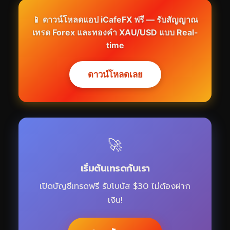
📱 ดาวน์โหลดแอป iCafeFX ฟรี — รับสัญญาณ
เทรด Forex และทองคำ XAU/USD แบบ Real-
time
ดาวน์โหลดเลย
🚀
เริ่มต้นเทรดกับเรา
เปิดบัญชีเทรดฟรี รับโบนัส $30 ไม่ต้องฝาก
เงิน!