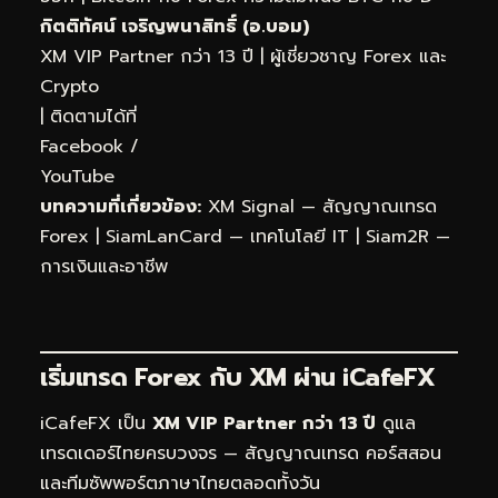
กิตติทัศน์ เจริญพนาสิทธิ์ (อ.บอม)
XM VIP Partner กว่า 13 ปี | ผู้เชี่ยวชาญ Forex และ
Crypto
| ติดตามได้ที่
Facebook
/
YouTube
บทความที่เกี่ยวข้อง:
XM Signal — สัญญาณเทรด
Forex
|
SiamLanCard — เทคโนโลยี IT
|
Siam2R —
การเงินและอาชีพ
เริ่มเทรด Forex กับ XM ผ่าน
iCafeFX
iCafeFX เป็น
XM VIP Partner กว่า 13 ปี
ดูแล
เทรดเดอร์ไทยครบวงจร — สัญญาณเทรด คอร์สสอน
และทีมซัพพอร์ตภาษาไทยตลอดทั้งวัน