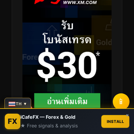
📱
TH ▼
Contact us
×
iCafeFX — Forex & Gold
FX
INSTALL
★ Free signals & analysis
Open
chaty