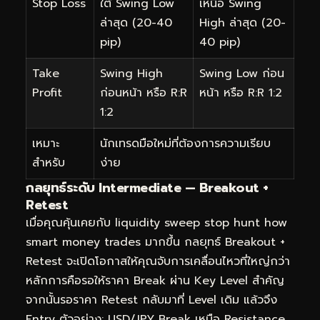
Stop Loss
ใต้ Swing Low
เหนือ Swing
ล่าสุด (20-40
High ล่าสุด (20-
pip)
40 pip)
Take
Swing High
Swing Low ก่อน
Profit
ก่อนหน้า หรือ R:R
หน้า หรือ R:R 1:2
1:2
เหมาะ
นักเทรดมือใหม่ที่ต้องการความเรียบ
สำหรับ
ง่าย
กลยุทธ์ระดับ Intermediate — Breakout +
Retest
เมื่อคุณคุ้นเคยกับ liquidity sweep stop hunt how
smart money trades มากขึ้น กลยุทธ์ Breakout +
Retest จะเปิดโอกาสให้คุณจับการเคลื่อนไหวที่ใหญ่กว่า
หลักการคือรอให้ราคา Break ผ่าน Key Level สำคัญ
จากนั้นรอราคา Retest กลับมาที่ Level เดิม แล้วจึง
Entry ตัวอย่าง: USD/JPY Break เหนือ Resistance