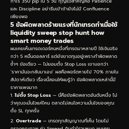
กำไร 350 pip ใน 5 วัน กุญแจสำคัญคือ Patience
และ Discipline อย่ารีบเข้าถ้ายังไม่มี Confluence
เพียงพอ
5 ข้อผิดพลาดร้ายแรงที่นักเทรดทำเมื่อใช้
liquidity sweep stop hunt how
smart money trades
ผมเคยเห็นเทรดเดอร์คนหนึ่งที่เทรดมาหลายปี ใช้เงินจริง
กว่า 5 หมื่นดอลลาร์ แต่ยังขาดทุนอยู่เพราะทำผิดพลาด
ซ้ำๆ ข้อเดียว — ไม่ยอมตั้ง Stop Loss เขาบอกว่า
‘ราคามันจะกลับมาเอง’ ผลคือพอร์ตหายไป 70% ภายใน
สัปดาห์เดียว เรื่องนี้สอนให้ผมรู้ว่า ข้อผิดพลาดเหล่านี้มี
ราคาแพงมาก
ไม่ตั้ง Stop Loss
— นี่คือข้อผิดพลาดอันดับหนึ่ง ไม่
ว่าคุณจะมั่นใจแค่ไหน ตลาดไม่สนใจความมั่นใจของคุณ
ตั้ง SL ทุกครั้ง
Overtrade
— เทรดทุกสัญญาณที่เห็น โดยไม่
กรองคุณภาพ ค่า Spread กินกำไรจนหมด ผมเคย