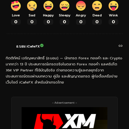
Love
Sad
Happy
Sleepy
Angry
Dead
Wink
0
0
0
0
0
0
0
อ.บอม iCafeFX
กิตติทัศน์ เจริญพนาสิทธิ์ (อ.บอม) — นักเทรด Forex ทองคำ และ Crypto
มากกว่า 13 ปี ประสบการณ์เทรดจริงในตลาด Forex ทองคำ และคริปโต
XM VIP Partner ที่ใช้บัญชีจริง ถ่ายทอดความรู้และกลยุทธ์จาก
ประสบการณ์ตรงผ่านบทความ คู่มือ และสัญญาณเทรด ผู้ก่อตั้งเครือข่าย
เว็บไซต์ iCafeFX สำหรับนักเทรดไทย
- Advertisement -