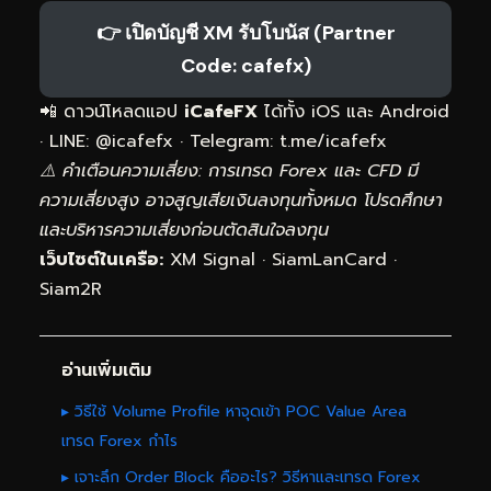
👉 เปิดบัญชี XM รับโบนัส (Partner
Code: cafefx)
📲 ดาวน์โหลดแอป
iCafeFX
ได้ทั้ง iOS และ Android
· LINE: @icafefx · Telegram:
t.me/icafefx
⚠️ คำเตือนความเสี่ยง: การเทรด Forex และ CFD มี
ความเสี่ยงสูง อาจสูญเสียเงินลงทุนทั้งหมด โปรดศึกษา
และบริหารความเสี่ยงก่อนตัดสินใจลงทุน
เว็บไซต์ในเครือ:
XM Signal
·
SiamLanCard
·
Siam2R
อ่านเพิ่มเติม
▸ วิธีใช้ Volume Profile หาจุดเข้า POC Value Area
เทรด Forex กำไร
▸ เจาะลึก Order Block คืออะไร? วิธีหาและเทรด Forex