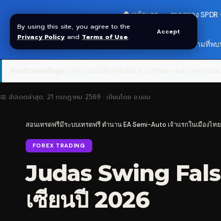
🏠 หน้าแรก
ราคาทอง SPDR
By using this site, you agree to the
Accept
Privacy Policy
and
Terms of Use
.
สมัครกลุ่ม VIP
❓ คำถามที่พบ
การเปิดเผยข้อมูล:
บทความนี้มีลิงก์พันธมิตร (affiliate link) หากคุณสมั
📅 อัปเดตล่าสุด:
21 กรกฎาคม 2569
· เขียนโดย
อ.บอม
สอนเทรดฟรีมีระบบเทรดฟรี ตำนาน EA Semi-Auto เจ้าแรกในเมืองไทย
FOREX TRADING
Judas Swing False
เซียนปี 2026