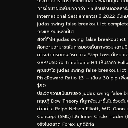
กระบวนการวิเคราะห์และตัดสินใจซื้อขายคู่เงิน
การซื้อขายเฉลี่ยมากกว่า 7.5 ล้านล้านดอลลา
International Settlements) ปี 2022 นั่นหมา
judas swing false breakout ict complete g
กระแสเงินเหล่านี้ได้
สิ่งที่ทำให้ judas swing false breakout ic
คือความสามารถในการมองเห็นภาพรวมหลายมิติพร้
ควรเข้าเทรดตรงไหน วาง Stop Loss ที่ไหน แล
GBP/USD ใน Timeframe H4 เห็นราคา Pullba
คุณเข้าใจ judas swing false breakout ict co
Risk:Reward Ratio 1:3 — เสี่ยง 30 pip เพื่อ
$90
ประวัติความเป็นมาของ judas swing false
ทฤษฎี Dow Theory ที่ถูกพัฒนาขึ้นในช่วงต้นศ
นำอย่าง Ralph Nelson Elliott, W.D. Gann 
Concept (SMC) และ Inner Circle Trader (ICT
จริงในตลาด Forex ยุคดิจิทัล