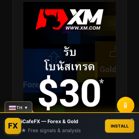
📱
TH ▼
Contact us
×
iCafeFX — Forex & Gold
FX
INSTALL
★ Free signals & analysis
Open
chaty