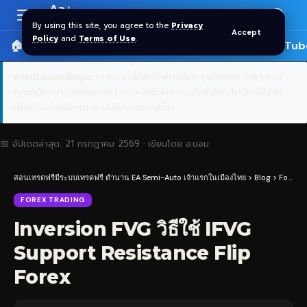
Aa
Font
By using this site, you agree to the
Privacy
Accept
Resizer
Policy
and
Terms of Use
.
🏠 หน้าแรก
ราคาทอง SPDR
📰 บทความ
🎬 YouTub
การเปิดเผยข้อมูล:
บทความนี้มีลิงก์พันธมิตร (affiliate link) หาก
คุณสมัครผ่านลิงก์ของเรา เราจะได้รับค่าคอมมิชชันโดยไม่มีค่าใช้จ่าย
เพิ่มเติมสำหรับคุณ
อ่านนโยบายฉบับเต็ม
📅 อัปเดตล่าสุด:
21 กรกฎาคม 2569
· เขียนโดย
อ.บอม
สอนเทรดฟรีมีระบบเทรดฟรี ตำนาน EA Semi-Auto เจ้าแรกในเมืองไทย
>
Blog
>
Forex Trading
FOREX TRADING
Inversion FVG วิธีใช้ IFVG
Support Resistance Flip
Forex