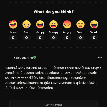
What do you think?
Love
Sad
Happy
Sleepy
Angry
Dead
Wink
0
0
0
0
0
0
0
อ.บอม iCafeFX
กิตติทัศน์ เจริญพนาสิทธิ์ (อ.บอม) — นักเทรด Forex ทองคำ และ Crypto
มากกว่า 13 ปี ประสบการณ์เทรดจริงในตลาด Forex ทองคำ และคริปโต
XM VIP Partner ที่ใช้บัญชีจริง ถ่ายทอดความรู้และกลยุทธ์จาก
ประสบการณ์ตรงผ่านบทความ คู่มือ และสัญญาณเทรด ผู้ก่อตั้งเครือข่าย
เว็บไซต์ iCafeFX สำหรับนักเทรดไทย
- Advertisement -