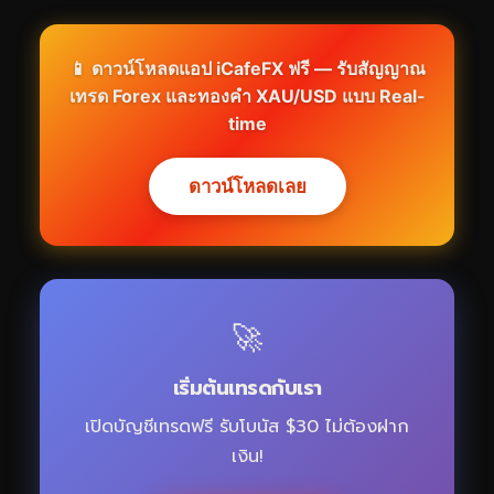
📱 ดาวน์โหลดแอป iCafeFX ฟรี — รับสัญญาณ
เทรด Forex และทองคำ XAU/USD แบบ Real-
time
ดาวน์โหลดเลย
🚀
เริ่มต้นเทรดกับเรา
เปิดบัญชีเทรดฟรี รับโบนัส $30 ไม่ต้องฝาก
เงิน!