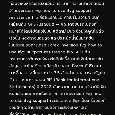
ก่อนจะลงลึกในรายละเอียด เรามาทำความเข้าใจกันก่อน
ว่า inversion fvg how to use ifvg support
resistance flip คืออะไรกันแน่ ถ้าเปรียบง่ายๆ มันก็
เหมือนกับ GPS ในรถยนต์ — คุณอาจขับรถไปถึงที่
หมายได้โดยไม่ต้องใช้มัน แต่ถ้ามี มันจะช่วยให้คุณไปถึง
เร็วขึ้น หลงทางน้อยลง และประหยัดน้ำมันมากขึ้น
ในบริบทของการเทรด Forex inversion fvg how to
use ifvg support resistance flip หมายถึง
กระบวนการวิเคราะห์และตัดสินใจซื้อขายคู่เงินโดยอาศัย
ข้อมูลราคาในอดีตและปัจจุบัน ตลาด Forex มีปริมาณ
การซื้อขายเฉลี่ยมากกว่า 7.5 ล้านล้านดอลลาร์สหรัฐต่อ
วัน ตามรายงานของ BIS (Bank for International
Settlements) ปี 2022 นั่นหมายความว่าทุกวินาทีมีเงิน
หมุนเวียนในตลาดนี้มหาศาล และ inversion fvg how
to use ifvg support resistance flip เป็นเครื่องมือที่
ช่วยให้คุณอ่านทิศทางของกระแสเงินเหล่านี้ได้
สิ่งที่ทำให้ inversion fvg how to use ifvg support