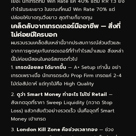
เยอะ นักเทรดที่มี Win Rate แค่ 40% แต่มี R:R 1:3 ยัง
กำไรในระยะยาว ในขณะที่คนมี Win Rate 70% แต่
ปล่อยให้ขาดทุนวิ่งยาว สุดท้ายก็ขาดทุน
เคล็ดลับจากเทรดเดอร์มืออาชีพ — สิ่งที่
ไม่ค่อยมีใครบอก
ผมรวบรวมเคล็ดลับเหล่านี้จากประสบการณ์ส่วนตัวและ
จากการพูดคุยกับเทรดเดอร์ที่ทำกำไรสม่ำเสมอ สิ่งเหล่า
นี้ไม่ค่อยมีสอนในคอร์สเทรดทั่วไป
เทรดน้อยลง ได้มากขึ้น
— A+ Setup เท่านั้น อย่า
เทรดเพราะเบื่อ นักเทรดระดับ Prop Firm เทรดแค่ 2-4
ไม้ต่อสัปดาห์ แต่ทุกไม้คือ High Quality
ดูว่า Smart Money ทำอะไร ไม่ใช่ Retail
—
สังเกตจุดที่ราคา Sweep Liquidity (กวาด Stop
Loss) แล้วกลับตัวอย่างรวดเร็ว นั่นคือจุดที่ Smart
Money เข้าเทรด
London Kill Zone คือช่วงเวลาทอง
— ช่วง