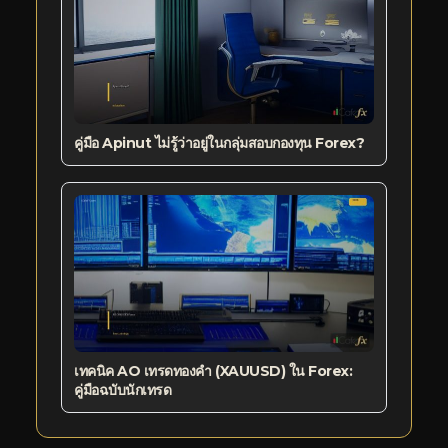
คู่มือ Apinut ไม่รู้ว่าอยู่ในกลุ่มสอบกองทุน Forex?
เทคนิค AO เทรดทองคำ (XAUUSD) ใน Forex:
คู่มือฉบับนักเทรด