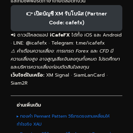
และทีมซัพพอร์ตภาษาไทยตลอดทั้งวัน
👉 เปิดบัญชี XM รับโบนัส (Partner
Code: cafefx)
📲 ดาวน์โหลดแอป
iCafeFX
ได้ทั้ง iOS และ Android
· LINE: @icafefx · Telegram:
t.me/icafefx
⚠️ คำเตือนความเสี่ยง: การเทรด Forex และ CFD มี
ความเสี่ยงสูง อาจสูญเสียเงินลงทุนทั้งหมด โปรดศึกษา
และบริหารความเสี่ยงก่อนตัดสินใจลงทุน
เว็บไซต์ในเครือ:
XM Signal
·
SiamLanCard
·
Siam2R
อ่านเพิ่มเติม
▸ ทองคำ Pennant Pattern วิธีเทรดธงสามเหลี่ยมให้
กำไรจริง XAU