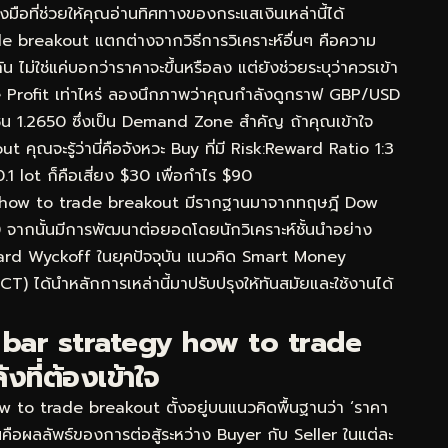
ือที่ช่วยให้คุณอ่านทิศทางของกระแสเงินเหล่านี้ได้
de breakout แตกต่างจากวิธีการวิเคราะห์อื่นๆ คือความ
่ใช่แค่บอกว่าราคาจะขึ้นหรือลง แต่ยังช่วยระบุว่าควรเข้า
 Profit เท่าไหร่ ลองนึกภาพว่าคุณกำลังดูกราฟ GBP/USD
ซน 1.2650 ซึ่งเป็น Demand Zone สำคัญ ถ้าคุณเข้าใจ
ุณจะรู้ว่านี่คือจังหวะ Buy ที่มี Risk:Reward Ratio 1:3
1 lot ก็คือเสี่ยง $30 เพื่อกำไร $90
gy how to trade breakout มีรากฐานมาจากทฤษฎี Dow
0 จากนั้นมีการพัฒนาต่อยอดโดยนักวิเคราะห์ชั้นนำอย่าง
ard Wyckoff ในยุคปัจจุบัน แนวคิด Smart Money
) ได้นำหลักการเหล่านี้มาปรับปรุงให้ทันสมัยและใช้งานได้
 bar strategy how to trade
ที่ต้องเข้าใจ
to trade breakout ตั้งอยู่บนแนวคิดพื้นฐานว่า ‘ราคา
ห็นคือผลลัพธ์ของการต่อสู้ระหว่าง Buyer กับ Seller ในแต่ละ