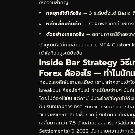
ให้ความสำคัญ
กลยุทธ์ใช้ได้จริง
— 3 ระดับตั้งแต่ Basic
หลีกเลี่ยงกับดัก
— ข้อผิดพลาดที่ทำให้เทร
ตัวอย่างเทรดจริง
— สถานการณ์จำลองพร้อม
ถ้าคุณยังไม่เคยอ่านบทความ
MT4 Custom Indic
เข้าใจที่สมบูรณ์ยิ่งขึ้น
Inside Bar Strategy วิธ
Forex คืออะไร — ทำไมนักเ
ก่อนจะลงลึกในรายละเอียด เรามาทำความเข้าใ
breakout คืออะไรกันแน่ ถ้าเปรียบง่ายๆ มันก
โดยไม่ต้องใช้มัน แต่ถ้ามี มันจะช่วยให้คุณไปถึ
ในบริบทของการเทรด Forex inside bar str
วิเคราะห์และตัดสินใจซื้อขายคู่เงินโดยอาศัยข
เฉลี่ยมากกว่า 7.5 ล้านล้านดอลลาร์สหรัฐต่อ
Settlements) ปี 2022 นั่นหมายความว่าทุกวิน