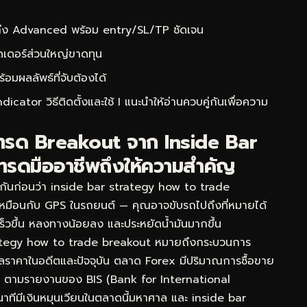
 ถึง Advanced พร้อม entry/SL/TP ชัดเจน
ดเดอร์ส่วนใหญ่ขาดทุน
ผลลัพธ์ที่จับต้องได้
ator วิธีติดตั้งและใช้ I
แนะนำให้อ่านควบคู่กันเพื่อความ
ีเทรด Breakout จาก Inside Bar
ทรดมืออาชีพถึงให้ความสำคัญ
จกันก่อนว่า inside bar strategy how to trade
็เหมือนกับ GPS ในรถยนต์ — คุณอาจขับรถไปถึงที่หมายได้
งเร็วขึ้น หลงทางน้อยลง และประหยัดน้ำมันมากขึ้น
ategy how to trade breakout หมายถึงกระบวนการ
้อมูลราคาในอดีตและปัจจุบัน ตลาด Forex มีปริมาณการซื้อขาย
วัน ตามรายงานของ BIS (Bank for International
าทีมีเงินหมุนเวียนในตลาดนี้มหาศาล และ inside bar