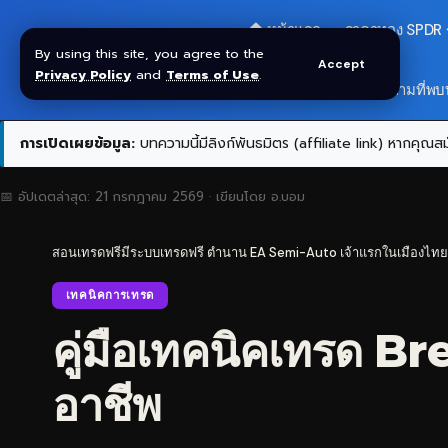
🏠 หน้าแรก
ราคาทอง SPDR
By using this site, you agree to the
Accept
Privacy Policy
and
Terms of Use
.
สมัครกลุ่ม VIP
❓ คำถามที่พบ
การเปิดเผยข้อมูล:
บทความนี้มีลิงก์พันธมิตร (affiliate link) หากคุณสมั
📅 อัปเดตล่าสุด:
21 กรกฎาคม 2569
· เขียนโดย
อ.บอม
สอนเทรดฟรีมีระบบเทรดฟรี ตำนาน EA Semi-Auto เจ้าแรกในเมืองไทย
เทคนิคการเทรด
คู่มือเทคนิคเทรด B
อาชีพ