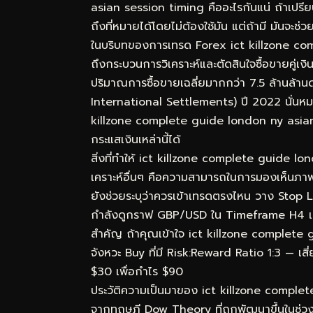
asian session timing คืออะไรกันแน่ ถ้าเปร
ถึงที่หมายได้โดยไม่ต้องใช้มัน แต่ถ้ามี มันจะช
ในบริบทของการเทรด Forex ict killzone c
ถึงกระบวนการวิเคราะห์และตัดสินใจซื้อขายคู่เ
ปริมาณการซื้อขายเฉลี่ยมากกว่า 7.5 ล้านล้า
International Settlements) ปี 2022 นั่นหมา
killzone complete guide london ny asian s
กระแสเงินเหล่านี้ได้
สิ่งที่ทำให้ ict killzone complete guide l
เคราะห์อื่นๆ คือความสามารถในการมองเห็นภาพร
ยังช่วยระบุว่าควรเข้าเทรดตรงไหน วาง Stop L
กำลังดูกราฟ GBP/USD ใน Timeframe H4 เห็
สำคัญ ถ้าคุณเข้าใจ ict killzone complete g
จังหวะ Buy ที่มี Risk:Reward Ratio 1:3 — เสี
$30 เพื่อกำไร $90
ประวัติความเป็นมาของ ict killzone compl
จากทฤษฎี Dow Theory ที่ถูกพัฒนาขึ้นในช่ว