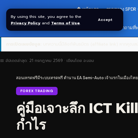
🏠 หน้าแรก
ราคาทอง SPDR
By using this site, you agree to the
Accept
Privacy Policy
and
Terms of Use
.
🎁 รับโบนัส $30
❓ คำถามที่
การเปิดเผยข้อมูล:
บทความนี้มีลิงก์พันธมิตร (affiliate link) หากคุณสมั
📅 อัปเดตล่าสุด:
21 กรกฎาคม 2569
· เขียนโดย
อ.บอม
สอนเทรดฟรีมีระบบเทรดฟรี ตำนาน EA Semi-Auto เจ้าแรกในเมืองไทย
FOREX TRADING
คู่มือเจาะลึก ICT 
กำไร