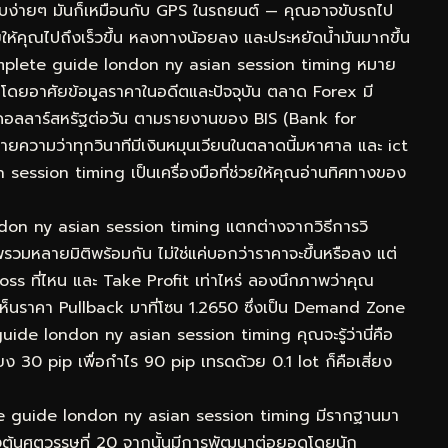
ียบง่ายๆ มันก็เหมือนกับ GPS ในรถยนต์ — คุณอาจขับรถไป
่วยให้คุณไปถึงเร็วขึ้น หลงทางน้อยลง และประหยัดน้ำมันมากขึ้น
omplete guide london ny asian session timing หมาย
งินโดยอาศัยข้อมูลราคาในอดีตและปัจจุบัน ตลาด Forex มี
นดอลลาร์สหรัฐต่อวัน ตามรายงานของ BIS (Bank for
ยความว่าทุกวินาทีมีเงินหมุนเวียนในตลาดนี้มหาศาล และ ict
ession timing เป็นเครื่องมือที่ช่วยให้คุณอ่านทิศทางของ
ondon ny asian session timing แตกต่างจากวิธีการวิ
วมหลายมิติพร้อมกัน ไม่ใช่แค่บอกว่าราคาจะขึ้นหรือลง แต่
oss ที่ไหน และ Take Profit เท่าไหร่ ลองนึกภาพว่าคุณ
นราคา Pullback มาที่โซน 1.2650 ซึ่งเป็น Demand Zone
uide london ny asian session timing คุณจะรู้ว่านี่คือ
่ยง 30 pip เพื่อกำไร 90 pip เทรดด้วย 0.1 lot ก็คือเสี่ยง
ete guide london ny asian session timing มีรากฐานมา
งต้นศตวรรษที่ 20 จากนั้นมีการพัฒนาต่อยอดโดยนัก