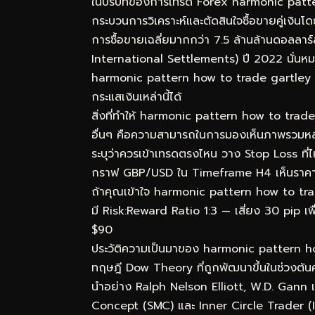
ในบริบทของการเทรด Forex harmonic patte
กระบวนการวิเคราะห์และตัดสินใจซื้อขายคู่เงิน
การซื้อขายเฉลี่ยมากกว่า 7.5 ล้านล้านดอลลา
International Settlements) ปี 2022 นั่นหมา
harmonic pattern how to trade gartley but
กระแสเงินเหล่านี้ได้
สิ่งที่ทำให้ harmonic pattern how to trade
อื่นๆ คือความสามารถในการมองเห็นภาพรวมหลายม
ระบุว่าควรเข้าเทรดตรงไหน วาง Stop Loss ที่
กราฟ GBP/USD ใน Timeframe H4 เห็นราคา P
ถ้าคุณเข้าใจ harmonic pattern how to trade 
มี Risk:Reward Ratio 1:3 — เสี่ยง 30 pip เพื
$90
ประวัติความเป็นมาของ harmonic pattern h
ทฤษฎี Dow Theory ที่ถูกพัฒนาขึ้นในช่วงต้นศ
นำอย่าง Ralph Nelson Elliott, W.D. Gann 
Concept (SMC) และ Inner Circle Trader (ICT