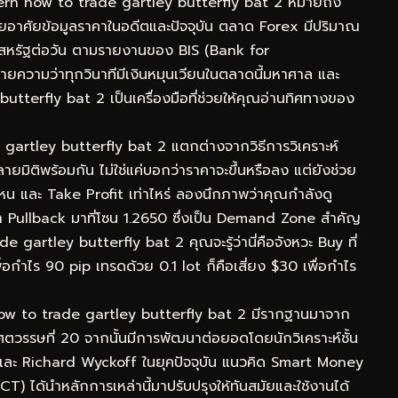
rn how to trade gartley butterfly bat 2 หมายถึง
โดยอาศัยข้อมูลราคาในอดีตและปัจจุบัน ตลาด Forex มีปริมาณ
ร์สหรัฐต่อวัน ตามรายงานของ BIS (Bank for
ยความว่าทุกวินาทีมีเงินหมุนเวียนในตลาดนี้มหาศาล และ
terfly bat 2 เป็นเครื่องมือที่ช่วยให้คุณอ่านทิศทางของ
 gartley butterfly bat 2 แตกต่างจากวิธีการวิเคราะห์
ิติพร้อมกัน ไม่ใช่แค่บอกว่าราคาจะขึ้นหรือลง แต่ยังช่วย
ไหน และ Take Profit เท่าไหร่ ลองนึกภาพว่าคุณกำลังดู
ullback มาที่โซน 1.2650 ซึ่งเป็น Demand Zone สำคัญ
gartley butterfly bat 2 คุณจะรู้ว่านี่คือจังหวะ Buy ที่
่อกำไร 90 pip เทรดด้วย 0.1 lot ก็คือเสี่ยง $30 เพื่อกำไร
ow to trade gartley butterfly bat 2 มีรากฐานมาจาก
ตวรรษที่ 20 จากนั้นมีการพัฒนาต่อยอดโดยนักวิเคราะห์ชั้น
และ Richard Wyckoff ในยุคปัจจุบัน แนวคิด Smart Money
) ได้นำหลักการเหล่านี้มาปรับปรุงให้ทันสมัยและใช้งานได้