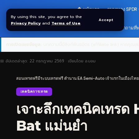
🏠 หน้าแรก
ราคาทอง SPDR
By using this site, you agree to the
Accept
Privacy Policy
and
Terms of Use
.
🎁 รับโบนัส $30
❓ คำถามที่
การเปิดเผยข้อมูล:
บทความนี้มีลิงก์พันธมิตร (affiliate link) หากคุณสมั
📅 อัปเดตล่าสุด:
22 กรกฎาคม 2569
· เขียนโดย
อ.บอม
สอนเทรดฟรีมีระบบเทรดฟรี ตำนาน EA Semi-Auto เจ้าแรกในเมืองไทย
เทคนิคการเทรด
เจาะลึกเทคนิคเทรด
Bat แม่นยำ