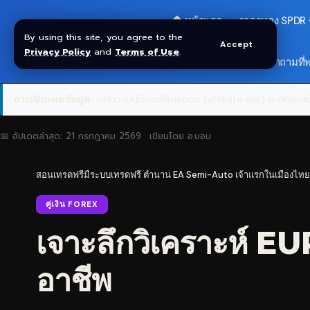
🏠 หน้าแรก
ราคาทอง SPDR
By using this site, you agree to the
Accept
Privacy Policy
and
Terms of Use
.
🎁 รับโบนัส $30
❓ คำถามที่
การเปิดเผยข้อมูล:
บทความนี้มีลิงก์พันธมิตร (affiliate link) หากคุณสมั
📅 อัปเดตล่าสุด:
21 กรกฎาคม 2569
· เขียนโดย
อ.บอม
สอนเทรดฟรีมีระบบเทรดฟรี ตำนาน EA Semi-Auto เจ้าแรกในเมืองไทย
คู่เงิน FOREX
เจาะลึกวิเคราะห์ E
อาชีพ