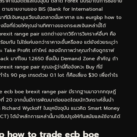
้อมูลราคาในอดีตและปัจจุบัน ตลาด Forex มีปริมาณการซื้อขาย
วัน ตามรายงานของ BIS (Bank for International
นาทีมีเงินหมุนเวียนในตลาดนี้มหาศาล และ eurgbp how to
ือที่ช่วยให้คุณอ่านทิศทางของกระแสเงินเหล่านี้ได้
rexit range pair แตกต่างจากวิธีการวิเคราะห์อื่นๆ คือ
ัน ไม่ใช่แค่บอกว่าราคาจะขึ้นหรือลง แต่ยังช่วยระบุว่า
ะ Take Profit เท่าไหร่ ลองนึกภาพว่าคุณกำลังดูกราฟ
ck มาที่โซน 1.2650 ซึ่งเป็น Demand Zone สำคัญ ถ้า
t range pair คุณจะรู้ว่านี่คือจังหวะ Buy ที่มี
กำไร 90 pip เทรดด้วย 0.1 lot ก็คือเสี่ยง $30 เพื่อกำไร
de ecb boe brexit range pair มีรากฐานมาจากทฤษฎี
ี่ 20 จากนั้นมีการพัฒนาต่อยอดโดยนักวิเคราะห์ชั้นนำ
ะ Richard Wyckoff ในยุคปัจจุบัน แนวคิด Smart Money
) ได้นำหลักการเหล่านี้มาปรับปรุงให้ทันสมัยและใช้งานได้
p how to trade ecb boe