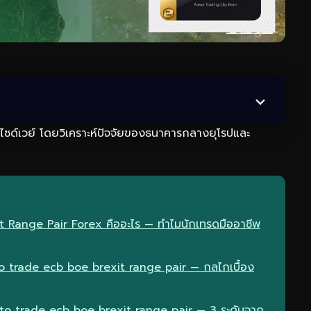
ไซด์เวย์ โดยวิเคราะห์ปัจจัยของธนาคารกลางยุโรปและ
 Range Pair Forex คืออะไร — ทำไมนักเทรดมืออาชีพ
trade ecb boe brexit range pair — กลไกเบื้อง
to trade ecb boe brexit range pair — 3 ระดับจาก