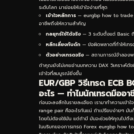
ระดับโลก มาย่อยให้เข้าใจง่ายที่สุด
เข้าใจหลักการ
— eurgbp how to trade e
อาชีพถึงให้ความสำคัญ
กลยุทธ์ใช้ได้จริง
— 3 ระดับตั้งแต่ Basic
หลีกเลี่ยงกับดัก
— ข้อผิดพลาดที่ทำให้เทร
ตัวอย่างเทรดจริง
— สถานการณ์จำลองพร้อม
ถ้าคุณยังไม่เคยอ่านบทความ
DAX วิเคราะห์ดั
เข้าใจที่สมบูรณ์ยิ่งขึ้น
EUR/GBP วิธีเทรด ECB B
อะไร — ทำไมนักเทรดมืออาช
ก่อนจะลงลึกในรายละเอียด เรามาทำความเข้าใ
range pair คืออะไรกันแน่ ถ้าเปรียบง่ายๆ มั
โดยไม่ต้องใช้มัน แต่ถ้ามี มันจะช่วยให้คุณไปถึ
ในบริบทของการเทรด Forex eurgbp how to