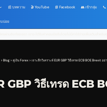
📰 บทความ
🎬 YouTube
📘 Facebook
👥 เข้ากลุ่ม
📞
พบบ่อย
ครผ่านลิงก์ของเรา เราจะได้รับค่าคอมมิชชันโดยไม่มีค่าใช้จ่ายเพิ่มเติมสำหรั
>
Blog
>
คู่เงิน Forex
>
เจาะลึกวิเคราะห์ EUR GBP วิธีเทรด ECB BOE Brexit อย่
UR GBP วิธีเทรด ECB B