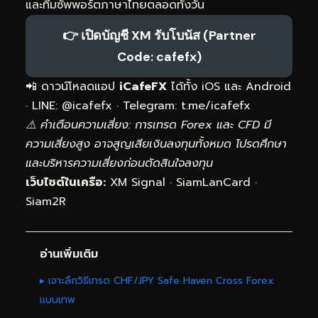
และทีมซัพพอร์ตภาษาไทยตลอดทั้งวัน
👉 เปิดบัญชี XM รับโบนัส (Partner
Code: cafefx)
📲 ดาวน์โหลดแอป
iCafeFX
ได้ทั้ง iOS และ Android
· LINE: @icafefx · Telegram:
t.me/icafefx
⚠️ คำเตือนความเสี่ยง: การเทรด Forex และ CFD มี
ความเสี่ยงสูง อาจสูญเสียเงินลงทุนทั้งหมด โปรดศึกษา
และบริหารความเสี่ยงก่อนตัดสินใจลงทุน
เว็บไซต์ในเครือ:
XM Signal
·
SiamLanCard
·
Siam2R
อ่านเพิ่มเติม
▸ เจาะลึกวิธีเทรด CHF/JPY Safe Haven Cross Forex
แบบเทพ