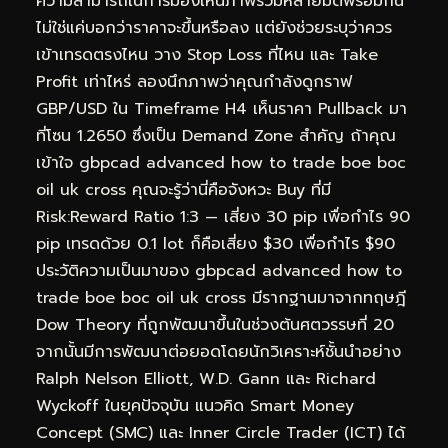
ความสามารถในการมองเห็นภาพรวมหลายมิติพร้อมกัน
ไม่ใช่แค่บอกว่าราคาจะขึ้นหรือลง แต่ยังช่วยระบุว่าควร
เข้าเทรดตรงไหน วาง Stop Loss ที่ไหน และ Take
Profit เท่าไหร่ ลองนึกภาพว่าคุณกำลังดูกราฟ
GBP/USD ใน Timeframe H4 เห็นราคา Pullback มา
ที่โซน 1.2650 ซึ่งเป็น Demand Zone สำคัญ ถ้าคุณ
เข้าใจ gbpcad advanced how to trade boe boc
oil uk cross คุณจะรู้ว่านี่คือจังหวะ Buy ที่มี
Risk:Reward Ratio 1:3 — เสี่ยง 30 pip เพื่อกำไร 90
pip เทรดด้วย 0.1 lot ก็คือเสี่ยง $30 เพื่อกำไร $90
ประวัติความเป็นมาของ gbpcad advanced how to
trade boe boc oil uk cross มีรากฐานมาจากทฤษฎี
Dow Theory ที่ถูกพัฒนาขึ้นในช่วงต้นศตวรรษที่ 20
จากนั้นมีการพัฒนาต่อยอดโดยนักวิเคราะห์ชั้นนำอย่าง
Ralph Nelson Elliott, W.D. Gann และ Richard
Wyckoff ในยุคปัจจุบัน แนวคิด Smart Money
Concept (SMC) และ Inner Circle Trader (ICT) ได้