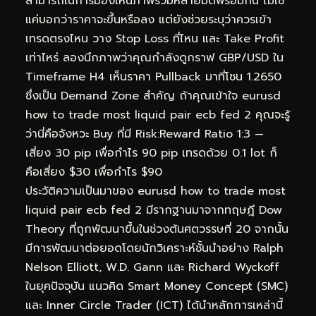
สามารถในการมองเห็นภาพรวมหลายมิติพร้อมกัน ไม่ใช่
แค่บอกว่าราคาจะขึ้นหรือลง แต่ยังช่วยระบุว่าควรเข้า
เทรดตรงไหน วาง Stop Loss ที่ไหน และ Take Profit
เท่าไหร่ ลองนึกภาพว่าคุณกำลังดูกราฟ GBP/USD ใน
Timeframe H4 เห็นราคา Pullback มาที่โซน 1.2650
ซึ่งเป็น Demand Zone สำคัญ ถ้าคุณเข้าใจ eurusd
how to trade most liquid pair ecb fed 2 คุณจะรู้
ว่านี่คือจังหวะ Buy ที่มี Risk:Reward Ratio 1:3 —
เสี่ยง 30 pip เพื่อกำไร 90 pip เทรดด้วย 0.1 lot ก็
คือเสี่ยง $30 เพื่อกำไร $90
ประวัติความเป็นมาของ eurusd how to trade most
liquid pair ecb fed 2 มีรากฐานมาจากทฤษฎี Dow
Theory ที่ถูกพัฒนาขึ้นในช่วงต้นศตวรรษที่ 20 จากนั้น
มีการพัฒนาต่อยอดโดยนักวิเคราะห์ชั้นนำอย่าง Ralph
Nelson Elliott, W.D. Gann และ Richard Wyckoff
ในยุคปัจจุบัน แนวคิด Smart Money Concept (SMC)
และ Inner Circle Trader (ICT) ได้นำหลักการเหล่านี้