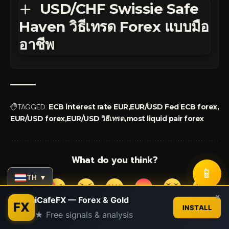
USD/CHF Swissie Safe
Haven วิธีเทรด Forex แบบมือ
อาชีพ
TAGGED:
ECB interest rate EUR
EUR/USD Fed ECB forex
EUR/USD forex
EUR/USD วิธีเทรด
most liquid pair forex
What do you think?
📱
TH ▼
Contact us
×
iCafeFX — Forex & Gold
FX
Love
Sad
Happy
Sleepy
Angry
Dead
Wink
INSTALL
★ Free signals & analysis
0
0
0
0
0
0
0
Open
chaty