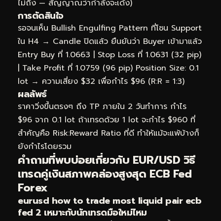
ไม่ถึง — สัญญาณว่ากำลังจะเด้ง)
การตัดสินใจ
รอจนเห็น Bullish Engulfing Pattern ที่โซน Support
ใน H4 → Candle ปิดแล้ว ยืนยันว่า Buyer เข้ามาแล้ว
Entry Buy ที่ 1.0663 | Stop Loss ที่ 1.0631 (32 pip)
| Take Profit ที่ 1.0759 (96 pip) Position Size: 0.1
lot → ความเสี่ยง $32 เพื่อกำไร $96 (R:R = 1:3)
ผลลัพธ์
ราคาวิ่งขึ้นตรงๆ ถึง TP ภายใน 2 วันทำการ กำไร
$96 จาก 0.1 lot ถ้าเทรดด้วย 1 lot จะกำไร $960 ที่
สำคัญคือ Risk:Reward Ratio ที่ดี ทำให้แม้จะแพ้บ้างก็
ยังกำไรโดยรวม
คำถามที่พบบ่อยเกี่ยวกับ EUR/USD วิธี
เทรดคู่เงินสภาพคล่องสูงสุด ECB Fed
Forex
eurusd how to trade most liquid pair ecb
fed 2 เหมาะกับนักเทรดมือใหม่ไหม