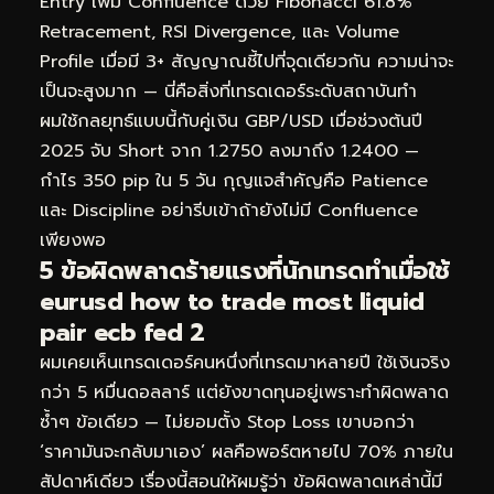
Entry เพิ่ม Confluence ด้วย Fibonacci 61.8%
Retracement, RSI Divergence, และ Volume
Profile เมื่อมี 3+ สัญญาณชี้ไปที่จุดเดียวกัน ความน่าจะ
เป็นจะสูงมาก — นี่คือสิ่งที่เทรดเดอร์ระดับสถาบันทำ
ผมใช้กลยุทธ์แบบนี้กับคู่เงิน GBP/USD เมื่อช่วงต้นปี
2025 จับ Short จาก 1.2750 ลงมาถึง 1.2400 —
กำไร 350 pip ใน 5 วัน กุญแจสำคัญคือ Patience
และ Discipline อย่ารีบเข้าถ้ายังไม่มี Confluence
เพียงพอ
5 ข้อผิดพลาดร้ายแรงที่นักเทรดทำเมื่อใช้
eurusd how to trade most liquid
pair ecb fed 2
ผมเคยเห็นเทรดเดอร์คนหนึ่งที่เทรดมาหลายปี ใช้เงินจริง
กว่า 5 หมื่นดอลลาร์ แต่ยังขาดทุนอยู่เพราะทำผิดพลาด
ซ้ำๆ ข้อเดียว — ไม่ยอมตั้ง Stop Loss เขาบอกว่า
‘ราคามันจะกลับมาเอง’ ผลคือพอร์ตหายไป 70% ภายใน
สัปดาห์เดียว เรื่องนี้สอนให้ผมรู้ว่า ข้อผิดพลาดเหล่านี้มี