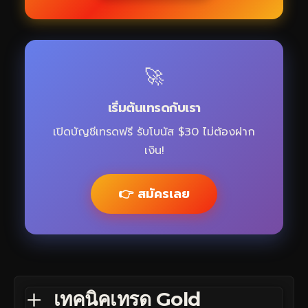
🚀
เริ่มต้นเทรดกับเรา
เปิดบัญชีเทรดฟรี รับโบนัส $30 ไม่ต้องฝาก
เงิน!
👉 สมัครเลย
เทคนิคเทรด Gold