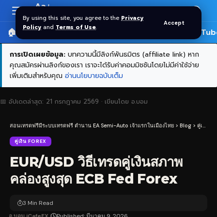
Aa
Font
By using this site, you agree to the
Privacy
Accept
Resizer
Policy
and
Terms of Use
.
🏠 หน้าแรก
ราคาทอง SPDR
📰 บทความ
🎬 YouTub
การเปิดเผยข้อมูล:
บทความนี้มีลิงก์พันธมิตร (affiliate link) หาก
คุณสมัครผ่านลิงก์ของเรา เราจะได้รับค่าคอมมิชชันโดยไม่มีค่าใช้จ่าย
เพิ่มเติมสำหรับคุณ
อ่านนโยบายฉบับเต็ม
📅 อัปเดตล่าสุด:
21 กรกฎาคม 2569
· เขียนโดย
อ.บอม
สอนเทรดฟรีมีระบบเทรดฟรี ตำนาน EA Semi-Auto เจ้าแรกในเมืองไทย
>
Blog
>
คู่เงิน Forex
คู่เงิน FOREX
EUR/USD วิธีเทรดคู่เงินสภาพ
คล่องสูงสุด ECB Fed Forex
3 Min Read
อ.บอม iCafeFX
Published: มีนาคม 9, 2026