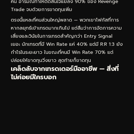
คืน อารมณ์ทำให้ตัดสินใจแย่ลง 90% ของ Revenge
Trade จบด้วยการขาดทุนเพิ่ม
ตรงนี้แหละที่คนส่วนใหญ่พลาด — พวกเขาโฟกัสที่การ
หากลยุทธ์เข้าเทรดมากเกินไป แต่ลืมว่าการจัดการความ
เสี่ยงและวินัยในการเทรดสำคัญกว่า Entry Signal
เยอะ นักเทรดที่มี Win Rate แค่ 40% แต่มี R:R 1:3 ยัง
กำไรในระยะยาว ในขณะที่คนมี Win Rate 70% แต่
ปล่อยให้ขาดทุนวิ่งยาว สุดท้ายก็ขาดทุน
เคล็ดลับจากเทรดเดอร์มืออาชีพ — สิ่งที่
ไม่ค่อยมีใครบอก