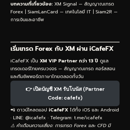
บทความที่เกี่ยวข้อง:
XM Signal — สัญญาณเทรด
Forex
|
SiamLanCard — เทคโนโลยี IT
|
Siam2R —
การเงินและอาชีพ
เริ่มเทรด Forex กับ XM ผ่าน
iCafeFX
iCafeFX เป็น
XM VIP Partner กว่า 13 ปี
ดูแล
เทรดเดอร์ไทยครบวงจร — สัญญาณเทรด คอร์สสอน
และทีมซัพพอร์ตภาษาไทยตลอดทั้งวัน
👉 เปิดบัญชี XM รับโบนัส (Partner
Code: cafefx)
📲 ดาวน์โหลดแอป
iCafeFX
ได้ทั้ง iOS และ Android
· LINE: @icafefx · Telegram:
t.me/icafefx
⚠️ คำเตือนความเสี่ยง: การเทรด Forex และ CFD มี