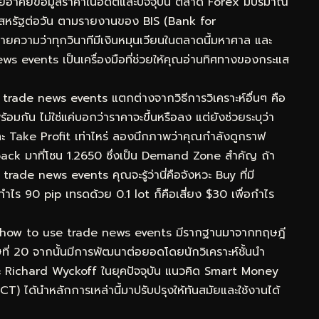
โดยอาศัยข้อมูลราคาในอดีตและปัจจุบัน ตลาด Forex มีปริมาณ
ร์สหรัฐต่อวัน ตามรายงานของ BIS (Bank for
ยความว่าทุกวินาทีมีเงินหมุนเวียนในตลาดนี้มหาศาล และ
events เป็นเครื่องมือที่ช่วยให้คุณอ่านทิศทางของกระแส
trade news events แตกต่างจากวิธีการวิเคราะห์อื่นๆ คือ
ัน ไม่ใช่แค่บอกว่าราคาจะขึ้นหรือลง แต่ยังช่วยระบุว่า
ะ Take Profit เท่าไหร่ ลองนึกภาพว่าคุณกำลังดูกราฟ
ck มาที่โซน 1.2650 ซึ่งเป็น Demand Zone สำคัญ ถ้า
de news events คุณจะรู้ว่านี่คือจังหวะ Buy ที่มี
กำไร 90 pip เทรดด้วย 0.1 lot ก็คือเสี่ยง $30 เพื่อกำไร
 how to use trade news events มีรากฐานมาจากทฤษฎี
ี่ 20 จากนั้นมีการพัฒนาต่อยอดโดยนักวิเคราะห์ชั้นนำ
ะ Richard Wyckoff ในยุคปัจจุบัน แนวคิด Smart Money
) ได้นำหลักการเหล่านี้มาปรับปรุงให้ทันสมัยและใช้งานได้