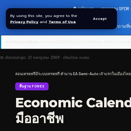
🏠 หน้าแรก
ราคาทอง SPDR
By using this site, you agree to the
Accept
Privacy Policy
and
Terms of Use
.
🎁 รับโบนัส $30
❓ คำถามที่
การเปิดเผยข้อมูล:
บทความนี้มีลิงก์พันธมิตร (affiliate link) หากคุณสมั
📅 อัปเดตล่าสุด:
21 กรกฎาคม 2569
· เขียนโดย
อ.บอม
สอนเทรดฟรีมีระบบเทรดฟรี ตำนาน EA Semi-Auto เจ้าแรกในเมืองไทย
พื้นฐาน FOREX
Economic Calendar
มืออาชีพ