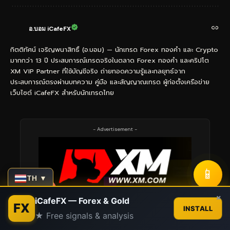
อ.บอม iCafeFX
กิตติทัศน์ เจริญพนาสิทธิ์ (อ.บอม) — นักเทรด Forex ทองคำ และ Crypto
มากกว่า 13 ปี ประสบการณ์เทรดจริงในตลาด Forex ทองคำ และคริปโต
XM VIP Partner ที่ใช้บัญชีจริง ถ่ายทอดความรู้และกลยุทธ์จาก
ประสบการณ์ตรงผ่านบทความ คู่มือ และสัญญาณเทรด ผู้ก่อตั้งเครือข่าย
เว็บไซต์ iCafeFX สำหรับนักเทรดไทย
- Advertisement -
📱
TH ▼
Contact us
×
iCafeFX — Forex & Gold
FX
INSTALL
★ Free signals & analysis
Open
chaty