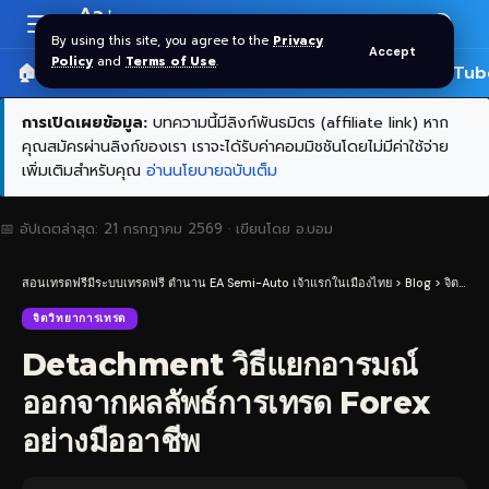
Aa
Font
By using this site, you agree to the
Privacy
Accept
Resizer
Policy
and
Terms of Use
.
🏠 หน้าแรก
ราคาทอง SPDR
📰 บทความ
🎬 YouTub
การเปิดเผยข้อมูล:
บทความนี้มีลิงก์พันธมิตร (affiliate link) หาก
คุณสมัครผ่านลิงก์ของเรา เราจะได้รับค่าคอมมิชชันโดยไม่มีค่าใช้จ่าย
เพิ่มเติมสำหรับคุณ
อ่านนโยบายฉบับเต็ม
📅 อัปเดตล่าสุด:
21 กรกฎาคม 2569
· เขียนโดย
อ.บอม
สอนเทรดฟรีมีระบบเทรดฟรี ตำนาน EA Semi-Auto เจ้าแรกในเมืองไทย
>
Blog
>
จิตวิทยาการเทรด
จิตวิทยาการเทรด
Detachment วิธีแยกอารมณ์
ออกจากผลลัพธ์การเทรด Forex
อย่างมืออาชีพ