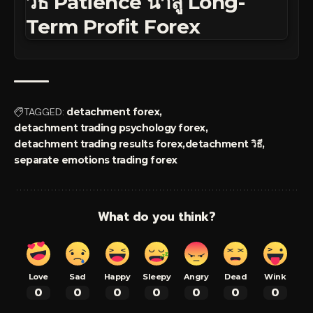
วิธี Patience นำสู่ Long-
Term Profit Forex
TAGGED:
detachment forex
detachment trading psychology forex
detachment trading results forex
detachment วิธี
separate emotions trading forex
What do you think?
Love
Sad
Happy
Sleepy
Angry
Dead
Wink
0
0
0
0
0
0
0