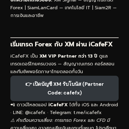
Forex
|
SiamLanCard — เทคโนโลยี IT
|
Siam2R —
การเงินและอาชีพ
เริ่มเทรด Forex กับ XM ผ่าน
iCafeFX
iCafeFX เป็น
XM VIP Partner กว่า 13 ปี
ดูแล
เทรดเดอร์ไทยครบวงจร — สัญญาณเทรด คอร์สสอน
และทีมซัพพอร์ตภาษาไทยตลอดทั้งวัน
👉 เปิดบัญชี XM รับโบนัส (Partner
Code: cafefx)
📲 ดาวน์โหลดแอป
iCafeFX
ได้ทั้ง iOS และ Android
· LINE: @icafefx · Telegram:
t.me/icafefx
⚠️ คำเตือนความเสี่ยง: การเทรด Forex และ CFD มี
ความเสี่ยงสูง อาจสูญเสียเงินลงทุนทั้งหมด โปรดศึกษา