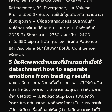
Entry เพิ่ม Confluence ด้วย Fibonacci 61.8%
Retracement, RSI Divergence, และ Volume
Profile เมื่อมี 3+ สัญญาณชี้ไปที่จุดเดียวกัน ความน่าจะ
เป็นจะสูงมาก — นี่คือสิ่งที่เทรดเดอร์ระดับสถาบันทำ
ผมใช้กลยุทธ์แบบนี้กับคู่เงิน GBP/USD เมื่อช่วงต้นปี
2025 จับ Short จาก 1.2750 ลงมาถึง 1.2400 —
กำไร 350 pip ใน 5 วัน กุญแจสำคัญคือ Patience
และ Discipline อย่ารีบเข้าถ้ายังไม่มี Confluence
เพียงพอ
5 ข้อผิดพลาดร้ายแรงที่นักเทรดทำเมื่อใช้
detachment how to separate
emotions from trading results
ผมเคยเห็นเทรดเดอร์คนหนึ่งที่เทรดมาหลายปี ใช้เงินจริง
กว่า 5 หมื่นดอลลาร์ แต่ยังขาดทุนอยู่เพราะทำผิดพลาด
ซ้ำๆ ข้อเดียว — ไม่ยอมตั้ง Stop Loss เขาบอกว่า
‘ราคามันจะกลับมาเอง’ ผลคือพอร์ตหายไป 70% ภายใน
สัปดาห์เดียว เรื่องนี้สอนให้ผมรู้ว่า ข้อผิดพลาดเหล่านี้มี