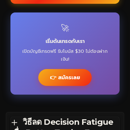
🚀
เริ่มต้นเทรดกับเรา
เปิดบัญชีเทรดฟรี รับโบนัส $30 ไม่ต้องฝาก
เงิน!
👉 สมัครเลย
วิธีลด Decision Fatigue