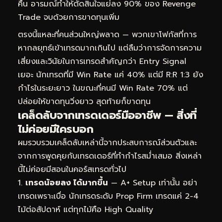
คืน อารมณ์ทำให้ตัดสินใจแย่ลง 90% ของ Revenge
Trade จบด้วยการขาดทุนเพิ่ม
ตรงนี้แหละที่คนส่วนใหญ่พลาด — พวกเขาโฟกัสที่การ
หากลยุทธ์เข้าเทรดมากเกินไป แต่ลืมว่าการจัดการความ
เสี่ยงและวินัยในการเทรดสำคัญกว่า Entry Signal
เยอะ นักเทรดที่มี Win Rate แค่ 40% แต่มี R:R 1:3 ยัง
กำไรในระยะยาว ในขณะที่คนมี Win Rate 70% แต่
ปล่อยให้ขาดทุนวิ่งยาว สุดท้ายก็ขาดทุน
เคล็ดลับจากเทรดเดอร์มืออาชีพ — สิ่งที่
ไม่ค่อยมีใครบอก
ผมรวบรวมเคล็ดลับเหล่านี้จากประสบการณ์ส่วนตัวและ
จากการพูดคุยกับเทรดเดอร์ที่ทำกำไรสม่ำเสมอ สิ่งเหล่า
นี้ไม่ค่อยมีสอนในคอร์สเทรดทั่วไป
เทรดน้อยลง ได้มากขึ้น
— A+ Setup เท่านั้น อย่า
เทรดเพราะเบื่อ นักเทรดระดับ Prop Firm เทรดแค่ 2-4
ไม้ต่อสัปดาห์ แต่ทุกไม้คือ High Quality