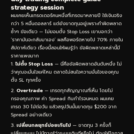
strategy session
ผมเคยเห็นเทรดเดอร์คนหนึ่งที่เทรดมาหลายปี ใช้เงินจริง
กว่า 5 หมื่นดอลลาร์ แต่ยังขาดทุนอยู่เพราะทำผิดพลาด
ซ้ำๆ ข้อเดียว — ไม่ยอมตั้ง Stop Loss เขาบอกว่า
‘ราคามันจะกลับมาเอง’ ผลคือพอร์ตหายไป 70% ภายใน
สัปดาห์เดียว เรื่องนี้สอนให้ผมรู้ว่า ข้อผิดพลาดเหล่านี้มี
ราคาแพงมาก
ไม่ตั้ง Stop Loss
— นี่คือข้อผิดพลาดอันดับหนึ่ง ไม่
ว่าคุณจะมั่นใจแค่ไหน ตลาดไม่สนใจความมั่นใจของคุณ
ตั้ง SL ทุกครั้ง
Overtrade
— เทรดทุกสัญญาณที่เห็น โดยไม่
กรองคุณภาพ ค่า Spread กินกำไรจนหมด ผมเคย
เทรด 30 ไม้ต่อวัน แล้วสรุปวันนั้นขาดทุน $200 จาก
Spread อย่างเดียว
เปลี่ยนกลยุทธ์บ่อยเกินไป
— ขาดทุน 3 ครั้งก็
เปลี่ยนระบบ ไม่มีทางรู้ว่าระบบเดิมดีหรือไม่ ต้องให้โอกาส