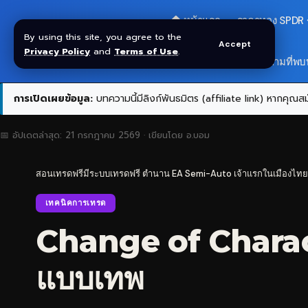
🏠 หน้าแรก
ราคาทอง SPDR
By using this site, you agree to the
Accept
Privacy Policy
and
Terms of Use
.
สมัครกลุ่ม VIP
❓ คำถามที่พบ
การเปิดเผยข้อมูล:
บทความนี้มีลิงก์พันธมิตร (affiliate link) หากคุณสมั
📅 อัปเดตล่าสุด:
21 กรกฎาคม 2569
· เขียนโดย
อ.บอม
สอนเทรดฟรีมีระบบเทรดฟรี ตำนาน EA Semi-Auto เจ้าแรกในเมืองไทย
เทคนิคการเทรด
Change of Charact
แบบเทพ