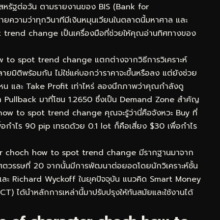
ร์สหรัฐต่อวัน ตามรายงานของ BIS (Bank for
ยความว่าทุกวินาทีมีเงินหมุนเวียนในตลาดนี้มหาศาล และ
end change เป็นเครื่องมือที่ช่วยให้คุณอ่านทิศทางของ
ow to spot trend change แตกต่างจากวิธีการวิเคราะห์
ิติพร้อมกัน ไม่ใช่แค่บอกว่าราคาจะขึ้นหรือลง แต่ยังช่วย
ไหน และ Take Profit เท่าไหร่ ลองนึกภาพว่าคุณกำลังดู
ullback มาที่โซน 1.2650 ซึ่งเป็น Demand Zone สำคัญ
w to spot trend change คุณจะรู้ว่านี่คือจังหวะ Buy ที่
่อกำไร 90 pip เทรดด้วย 0.1 lot ก็คือเสี่ยง $30 เพื่อกำไร
ter choch how to spot trend change มีรากฐานมาจาก
ตวรรษที่ 20 จากนั้นมีการพัฒนาต่อยอดโดยนักวิเคราะห์ชั้น
และ Richard Wyckoff ในยุคปัจจุบัน แนวคิด Smart Money
) ได้นำหลักการเหล่านี้มาปรับปรุงให้ทันสมัยและใช้งานได้