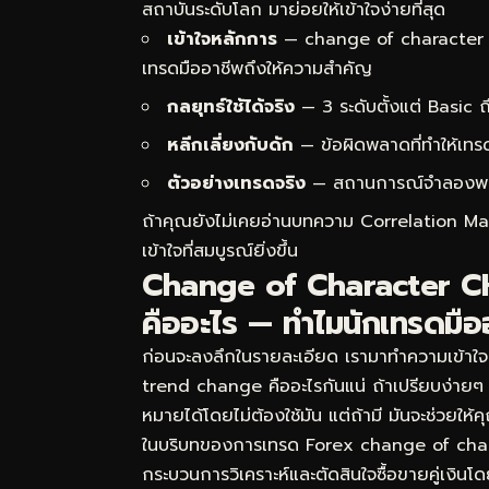
สถาบันระดับโลก มาย่อยให้เข้าใจง่ายที่สุด
เข้าใจหลักการ
— change of character 
เทรดมืออาชีพถึงให้ความสำคัญ
กลยุทธ์ใช้ได้จริง
— 3 ระดับตั้งแต่ Basic
หลีกเลี่ยงกับดัก
— ข้อผิดพลาดที่ทำให้เทร
ตัวอย่างเทรดจริง
— สถานการณ์จำลองพร้อม
ถ้าคุณยังไม่เคยอ่านบทความ
Correlation Mat
เข้าใจที่สมบูรณ์ยิ่งขึ้น
Change of Character CHo
คืออะไร — ทำไมนักเทรดมือ
ก่อนจะลงลึกในรายละเอียด เรามาทำความเข้า
trend change คืออะไรกันแน่ ถ้าเปรียบง่ายๆ
หมายได้โดยไม่ต้องใช้มัน แต่ถ้ามี มันจะช่วยให
ในบริบทของการเทรด Forex change of cha
กระบวนการวิเคราะห์และตัดสินใจซื้อขายคู่เงิน