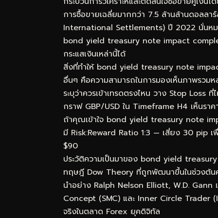
กระบวนการวิเคราะห์และตัดสินใจซื้อขายคู่เงิน
การซื้อขายเฉลี่ยมากกว่า 7.5 ล้านล้านดอลลา
International Settlements) ปี 2022 นั่นหมา
bond yield treasury note impact complete
กระแสเงินเหล่านี้ได้
สิ่งที่ทำให้ bond yield treasury note imp
อื่นๆ คือความสามารถในการมองเห็นภาพรวมหลายม
ระบุว่าควรเข้าเทรดตรงไหน วาง Stop Loss ที่
กราฟ GBP/USD ใน Timeframe H4 เห็นราคา P
ถ้าคุณเข้าใจ bond yield treasury note impa
มี Risk:Reward Ratio 1:3 — เสี่ยง 30 pip เพื
$90
ประวัติความเป็นมาของ bond yield treasu
ทฤษฎี Dow Theory ที่ถูกพัฒนาขึ้นในช่วงต้นศ
นำอย่าง Ralph Nelson Elliott, W.D. Gann 
Concept (SMC) และ Inner Circle Trader (ICT
จริงในตลาด Forex ยุคดิจิทัล