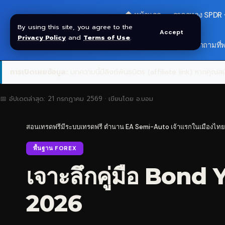
🏠 หน้าแรก
ราคาทอง SPDR
By using this site, you agree to the
Accept
Privacy Policy
and
Terms of Use
.
🎁 รับโบนัส $30
❓ คำถามที่
การเปิดเผยข้อมูล:
บทความนี้มีลิงก์พันธมิตร (affiliate link) หากคุณสมั
📅 อัปเดตล่าสุด:
21 กรกฎาคม 2569
· เขียนโดย
อ.บอม
สอนเทรดฟรีมีระบบเทรดฟรี ตำนาน EA Semi-Auto เจ้าแรกในเมืองไทย
พื้นฐาน FOREX
เจาะลึกคู่มือ Bond 
2026