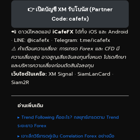
👉 เปิดบัญชี XM รับโบนัส (Partner
Code: cafefx)
📲 ดาวน์โหลดแอป
iCafeFX
ได้ทั้ง iOS และ Android
· LINE: @icafefx · Telegram:
t.me/icafefx
⚠️ คำเตือนความเสี่ยง: การเทรด Forex และ CFD มี
ความเสี่ยงสูง อาจสูญเสียเงินลงทุนทั้งหมด โปรดศึกษา
และบริหารความเสี่ยงก่อนตัดสินใจลงทุน
เว็บไซต์ในเครือ:
XM Signal
·
SiamLanCard
·
Siam2R
อ่านเพิ่มเติม
▸ Trend Following คืออะไร? กลยุทธ์เทรดตาม Trend
ระยะยาว Forex
▸ เจาะลึกวิธีเทรดคู่เงิน Correlation Forex อย่างมือ