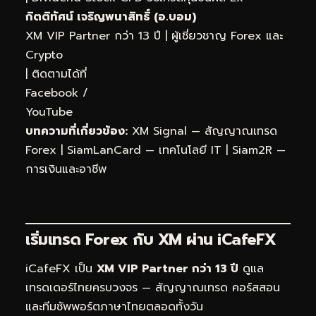
กิตติทัศน์ เจริญพนาสิทธิ์ (อ.บอม)
XM VIP Partner กว่า 13 ปี | ผู้เชี่ยวชาญ Forex และ
Crypto
| ติดตามได้ที่
Facebook
/
YouTube
บทความที่เกี่ยวข้อง:
XM Signal — สัญญาณเทรด
Forex
|
SiamLanCard — เทคโนโลยี IT
|
Siam2R —
การเงินและอาชีพ
เริ่มเทรด Forex กับ XM ผ่าน
iCafeFX
iCafeFX เป็น
XM VIP Partner กว่า 13 ปี
ดูแล
เทรดเดอร์ไทยครบวงจร — สัญญาณเทรด คอร์สสอน
และทีมซัพพอร์ตภาษาไทยตลอดทั้งวัน