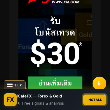
📱
TH ▼
Contact us
×
iCafeFX — Forex & Gold
FX
INSTALL
★ Free signals & analysis
Open
chaty