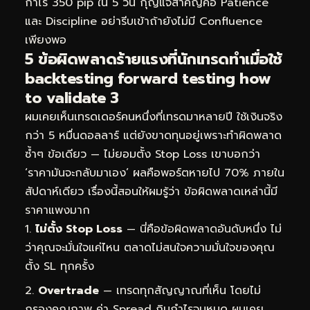
กำไร 350 pip ใน 5 วัน กุญแจสำคัญคือ Patience
และ Discipline อย่ารีบเข้าถ้ายังไม่มี Confluence
เพียงพอ
5 ข้อผิดพลาดร้ายแรงที่นักเทรดทำเมื่อใช้
backtesting forward testing how
to validate 3
ผมเคยเห็นเทรดเดอร์คนหนึ่งที่เทรดมาหลายปี ใช้เงินจริง
กว่า 5 หมื่นดอลลาร์ แต่ยังขาดทุนอยู่เพราะทำผิดพลาด
ซ้ำๆ ข้อเดียว — ไม่ยอมตั้ง Stop Loss เขาบอกว่า
‘ราคามันจะกลับมาเอง’ ผลคือพอร์ตหายไป 70% ภายใน
สัปดาห์เดียว เรื่องนี้สอนให้ผมรู้ว่า ข้อผิดพลาดเหล่านี้มี
ราคาแพงมาก
ไม่ตั้ง Stop Loss
— นี่คือข้อผิดพลาดอันดับหนึ่ง ไม่
ว่าคุณจะมั่นใจแค่ไหน ตลาดไม่สนใจความมั่นใจของคุณ
ตั้ง SL ทุกครั้ง
Overtrade
— เทรดทุกสัญญาณที่เห็น โดยไม่
กรองคุณภาพ ค่า Spread กินกำไรจนหมด ผมเคย