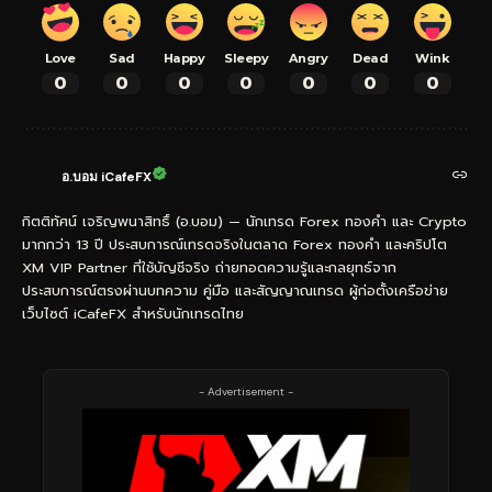
Love
Sad
Happy
Sleepy
Angry
Dead
Wink
0
0
0
0
0
0
0
อ.บอม iCafeFX
กิตติทัศน์ เจริญพนาสิทธิ์ (อ.บอม) — นักเทรด Forex ทองคำ และ Crypto
มากกว่า 13 ปี ประสบการณ์เทรดจริงในตลาด Forex ทองคำ และคริปโต
XM VIP Partner ที่ใช้บัญชีจริง ถ่ายทอดความรู้และกลยุทธ์จาก
ประสบการณ์ตรงผ่านบทความ คู่มือ และสัญญาณเทรด ผู้ก่อตั้งเครือข่าย
เว็บไซต์ iCafeFX สำหรับนักเทรดไทย
- Advertisement -