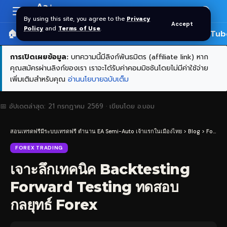
Aa
Font
By using this site, you agree to the
Privacy
Accept
Resizer
Policy
and
Terms of Use
.
🏠 หน้าแรก
ราคาทอง SPDR
📰 บทความ
🎬 YouTub
การเปิดเผยข้อมูล:
บทความนี้มีลิงก์พันธมิตร (affiliate link) หาก
คุณสมัครผ่านลิงก์ของเรา เราจะได้รับค่าคอมมิชชันโดยไม่มีค่าใช้จ่าย
เพิ่มเติมสำหรับคุณ
อ่านนโยบายฉบับเต็ม
📅 อัปเดตล่าสุด:
21 กรกฎาคม 2569
· เขียนโดย
อ.บอม
สอนเทรดฟรีมีระบบเทรดฟรี ตำนาน EA Semi-Auto เจ้าแรกในเมืองไทย
>
Blog
>
Forex Trading
FOREX TRADING
เจาะลึกเทคนิค Backtesting
Forward Testing ทดสอบ
กลยุทธ์ Forex