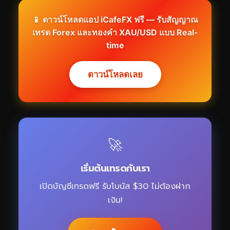
📱 ดาวน์โหลดแอป iCafeFX ฟรี — รับสัญญาณ
เทรด Forex และทองคำ XAU/USD แบบ Real-
time
ดาวน์โหลดเลย
🚀
เริ่มต้นเทรดกับเรา
เปิดบัญชีเทรดฟรี รับโบนัส $30 ไม่ต้องฝาก
เงิน!