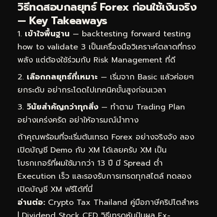
วิธีทดสอบกลยุทธ์ Forex ก่อนใช้เงินจริง
— Key Takeaways
เข้าใจพื้นฐาน
— backtesting forward testing
how to validate 3 เป็นเครื่องมือวิเคราะห์ตลาดที่ทรง
พลัง แต่ต้องใช้ร่วมกับ Risk Management ที่ดี
เลือกกลยุทธ์ที่เหมาะ
— เริ่มจาก Basic แล้วค่อยๆ
ยกระดับ อย่ากระโดดไปเทคนิคขั้นสูงก่อนเวลา
วินัยสำคัญกว่าทุกสิ่ง
— ทำตาม Trading Plan
อย่างเคร่งครัด อย่าให้อารมณ์นำทาง
ถ้าคุณพร้อมที่จะเริ่มต้นเทรด Forex อย่างจริงจัง ลอง
เปิดบัญชี Demo กับ XM ได้เลยครับ XM เป็น
โบรกเกอร์ที่ผมใช้มากว่า 13 ปี มี Spread ต่ำ
Execution เร็ว และรองรับการเทรดทุกสไตล์
ทดลอง
เปิดบัญชี XM ฟรีได้ที่นี่
อ่านต่อ:
Crypto Tax Thailand คู่มือภาษีคริปโตสำหร
|
Dividend Stock CFD วิธีเทรดหุ้นปันผล Ex-