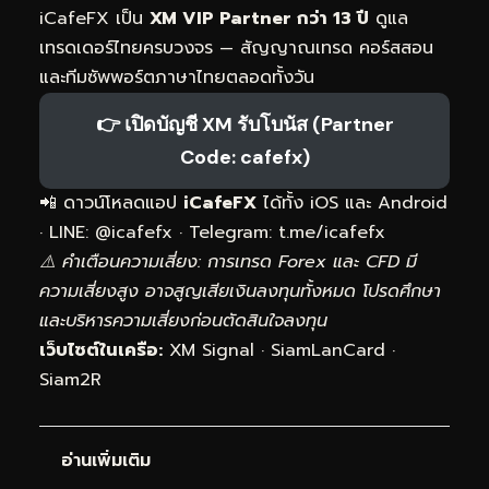
iCafeFX เป็น
XM VIP Partner กว่า 13 ปี
ดูแล
เทรดเดอร์ไทยครบวงจร — สัญญาณเทรด คอร์สสอน
และทีมซัพพอร์ตภาษาไทยตลอดทั้งวัน
👉 เปิดบัญชี XM รับโบนัส (Partner
Code: cafefx)
📲 ดาวน์โหลดแอป
iCafeFX
ได้ทั้ง iOS และ Android
· LINE: @icafefx · Telegram:
t.me/icafefx
⚠️ คำเตือนความเสี่ยง: การเทรด Forex และ CFD มี
ความเสี่ยงสูง อาจสูญเสียเงินลงทุนทั้งหมด โปรดศึกษา
และบริหารความเสี่ยงก่อนตัดสินใจลงทุน
เว็บไซต์ในเครือ:
XM Signal
·
SiamLanCard
·
Siam2R
อ่านเพิ่มเติม