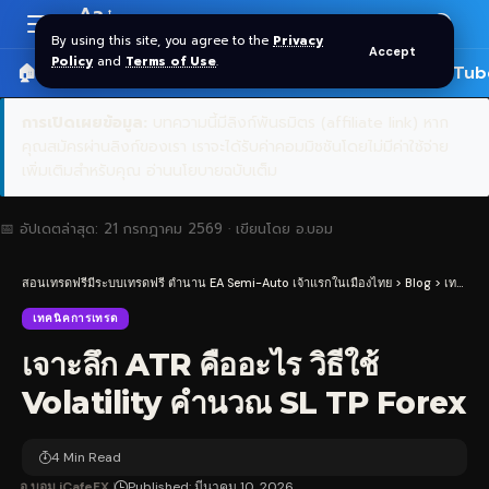
Aa
Font
By using this site, you agree to the
Privacy
Accept
Resizer
Policy
and
Terms of Use
.
🏠 หน้าแรก
ราคาทอง SPDR
📰 บทความ
🎬 YouTub
การเปิดเผยข้อมูล:
บทความนี้มีลิงก์พันธมิตร (affiliate link) หาก
คุณสมัครผ่านลิงก์ของเรา เราจะได้รับค่าคอมมิชชันโดยไม่มีค่าใช้จ่าย
เพิ่มเติมสำหรับคุณ
อ่านนโยบายฉบับเต็ม
📅 อัปเดตล่าสุด:
21 กรกฎาคม 2569
· เขียนโดย
อ.บอม
สอนเทรดฟรีมีระบบเทรดฟรี ตำนาน EA Semi-Auto เจ้าแรกในเมืองไทย
>
Blog
>
เทคนิคการเทรด
เทคนิคการเทรด
เจาะลึก ATR คืออะไร วิธีใช้
Volatility คำนวณ SL TP Forex
4 Min Read
อ.บอม iCafeFX
Published: มีนาคม 10, 2026