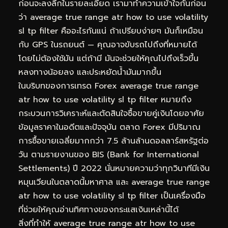
ก่อนจะลงลึกในรายละเอียด เรามาทำความเข้าใจกันก่อน
ว่า average true range atr how to use volatility
sl tp filter คืออะไรกันแน่ ถ้าเปรียบง่ายๆ มันก็เหมือน
กับ GPS ในรถยนต์ — คุณอาจขับรถไปถึงที่หมายได้
โดยไม่ต้องใช้มัน แต่ถ้ามี มันจะช่วยให้คุณไปถึงเร็วขึ้น
หลงทางน้อยลง และประหยัดน้ำมันมากขึ้น
ในบริบทของการเทรด Forex average true range
atr how to use volatility sl tp filter หมายถึง
กระบวนการวิเคราะห์และตัดสินใจซื้อขายคู่เงินโดยอาศัย
ข้อมูลราคาในอดีตและปัจจุบัน ตลาด Forex มีปริมาณ
การซื้อขายเฉลี่ยมากกว่า 7.5 ล้านล้านดอลลาร์สหรัฐต่อ
วัน ตามรายงานของ BIS (Bank for International
Settlements) ปี 2022 นั่นหมายความว่าทุกวินาทีมีเงิน
หมุนเวียนในตลาดนี้มหาศาล และ average true range
atr how to use volatility sl tp filter เป็นเครื่องมือ
ที่ช่วยให้คุณอ่านทิศทางของกระแสเงินเหล่านี้ได้
สิ่งที่ทำให้ average true range atr how to use