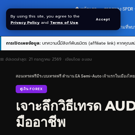
🏠 หน้าแรก
ราคาทอง SPDR
By using this site, you agree to the
Accept
Privacy Policy
and
Terms of Use
.
สมัครกลุ่ม VIP
❓ คำถามที่พบ
การเปิดเผยข้อมูล:
บทความนี้มีลิงก์พันธมิตร (affiliate link) หากคุณสมั
📅 อัปเดตล่าสุด:
21 กรกฎาคม 2569
· เขียนโดย
อ.บอม
สอนเทรดฟรีมีระบบเทรดฟรี ตำนาน EA Semi-Auto เจ้าแรกในเมืองไทย
คู่เงิน FOREX
เจาะลึกวิธีเทรด A
มืออาชีพ