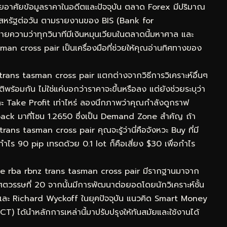
โดยอาศัยข้อมูลราคาในอดีตและปัจจุบัน ตลาด Forex มีปริมาณ
ร์สหรัฐต่อวัน ตามรายงานของ BIS (Bank for
ยความว่าทุกวินาทีมีเงินหมุนเวียนในตลาดนี้มหาศาล และ
 cross pair เป็นเครื่องมือที่ช่วยให้คุณอ่านทิศทางของ
trans tasman cross pair แตกต่างจากวิธีการวิเคราะห์อื่นๆ
อมกัน ไม่ใช่แค่บอกว่าราคาจะขึ้นหรือลง แต่ยังช่วยระบุว่า
ะ Take Profit เท่าไหร่ ลองนึกภาพว่าคุณกำลังดูกราฟ
ck มาที่โซน 1.2650 ซึ่งเป็น Demand Zone สำคัญ ถ้า
ns tasman cross pair คุณจะรู้ว่านี่คือจังหวะ Buy ที่มี
กำไร 90 pip เทรดด้วย 0.1 lot ก็คือเสี่ยง $30 เพื่อกำไร
de rba rbnz trans tasman cross pair มีรากฐานมาจาก
ตวรรษที่ 20 จากนั้นมีการพัฒนาต่อยอดโดยนักวิเคราะห์ชั้น
และ Richard Wyckoff ในยุคปัจจุบัน แนวคิด Smart Money
) ได้นำหลักการเหล่านี้มาปรับปรุงให้ทันสมัยและใช้งานได้