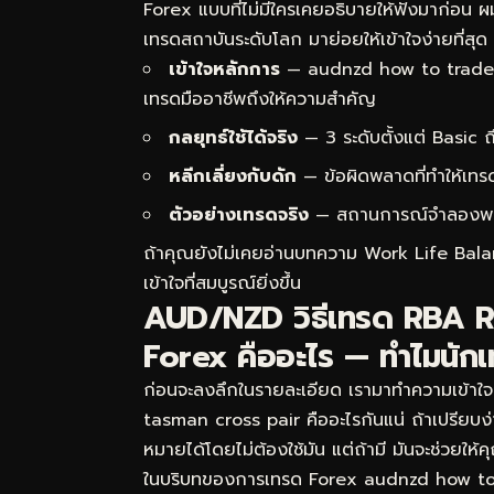
Forex แบบที่ไม่มีใครเคยอธิบายให้ฟังมาก่อน
เทรดสถาบันระดับโลก มาย่อยให้เข้าใจง่ายที่สุด
เข้าใจหลักการ
— audnzd how to trade r
เทรดมืออาชีพถึงให้ความสำคัญ
กลยุทธ์ใช้ได้จริง
— 3 ระดับตั้งแต่ Basic
หลีกเลี่ยงกับดัก
— ข้อผิดพลาดที่ทำให้เทร
ตัวอย่างเทรดจริง
— สถานการณ์จำลองพร้อม
ถ้าคุณยังไม่เคยอ่านบทความ
Work Life Balan
เข้าใจที่สมบูรณ์ยิ่งขึ้น
AUD/NZD วิธีเทรด RBA 
Forex คืออะไร — ทำไมนักเ
ก่อนจะลงลึกในรายละเอียด เรามาทำความเข้าใ
tasman cross pair คืออะไรกันแน่ ถ้าเปรียบง
หมายได้โดยไม่ต้องใช้มัน แต่ถ้ามี มันจะช่วยให
ในบริบทของการเทรด Forex audnzd how to 