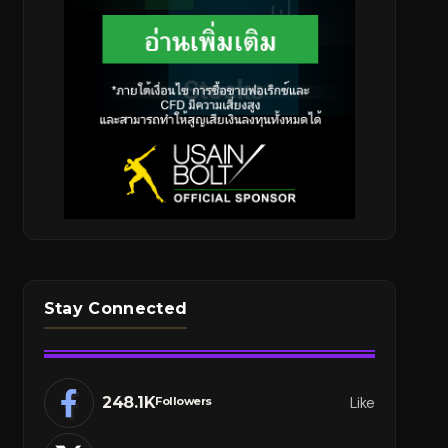
Stay Connected
248.1K
Like
Followers