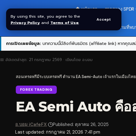
🏠 หน้าแรก
ราคาทอง SPDR
By using this site, you agree to the
Accept
Privacy Policy
and
Terms of Use
.
สมัครกลุ่ม VIP
❓ คำถามที่พบ
การเปิดเผยข้อมูล:
บทความนี้มีลิงก์พันธมิตร (affiliate link) หากคุณสมั
📅 อัปเดตล่าสุด:
21 กรกฎาคม 2569
· เขียนโดย
อ.บอม
สอนเทรดฟรีมีระบบเทรดฟรี ตำนาน EA Semi-Auto เจ้าแรกในเมืองไทย
FOREX TRADING
EA Semi Auto คืออะ
อ.บอม iCafeFX
Published: ตุลาคม 26, 2025
Last updated: กรกฎาคม 21, 2026 7:41 pm