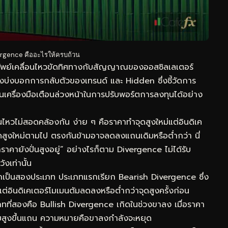
rgence คืออะไรให้ครบถ้วน
ัพย์เคลื่อนไหวขัดทิศทางกับสัญญาณของออสซิลเลเตอร์
งบ่งบอกการกลับตัวของเทรนด์ และ Hidden ซึ่งชี้วัดการ
็นเครื่องมือเตือนล่วงหน้าในการปรับพอร์ตการลงทุนได้อย่าง
นไหวไม่สอดคล้องกัน ง่าย ๆ คือราคาทำจุดสูงใหม่แต่อินดิเค
ุดสูงใหม่ตามไป ตรงกันข้ามอาจลดลงแถนเดิมหรือต่ำกว่า นี่
าราคายังปั่นสูงอยู่” อย่างไรก็ตาม Divergence ไม่ได้รับ
ังเท่านั้น
ออกเป็นสองประเภท ประเภทแรกเรียก Bearish Divergence ซึ่ง
ง แต่อินดิเคเตอร์โมเมนตัมลดลงหรือต่ำกว่าจุดสูงครั้งก่อน
ที่สองคือ Bullish Divergence เกิดในช่วงขาลง เมื่อราคา
ลับสูงขึ้นแถน ความหมายคือขาลงกำลังจะหยุด