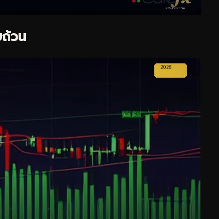
บถ้วน