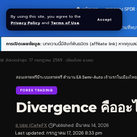
🏠 หน้าแรก
ราคาทอง SPDR
By using this site, you agree to the
Accept
Privacy Policy
and
Terms of Use
.
สมัครกลุ่ม VIP
❓ คำถามที่พบ
การเปิดเผยข้อมูล:
บทความนี้มีลิงก์พันธมิตร (affiliate link) หากคุณสมั
📅 อัปเดตล่าสุด:
17 กรกฎาคม 2569
· เขียนโดย
อ.บอม
สอนเทรดฟรีมีระบบเทรดฟรี ตำนาน EA Semi-Auto เจ้าแรกในเมืองไทย
FOREX TRADING
Divergence คืออะไ
อ.บอม iCafeFX
Published: มีนาคม 14, 2026
Last updated: กรกฎาคม 17, 2026 8:33 pm