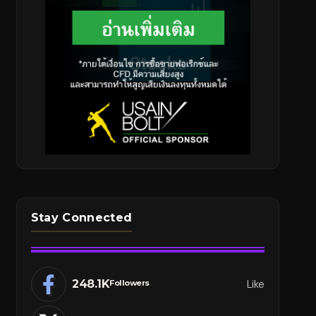
Stay Connected
248.1K
Like
Followers