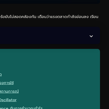
ร์ขยับไม่สอดคล้องกัน เตือนว่าแรงตลาดกำลังอ่อนลง เรียน
ด
รงการใช้
กสถานการณ์
scillator
rgence กับการคำนวณกำไร