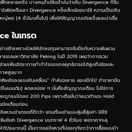
้องฝึกหลายครั้ง บางคนจำปลิดจำปนว่าเห็น Divergence ก็รีบ
เข้าใจผิดหรือเอา Divergence ครั้งเล็กน้อยมาใช้ ความเป็นจริง
พอ (4 ชั่วโมงขึ้นไป) เพื่อให้สัญญาณเข้มแข็งและน่าเชื่อ
nce ในเทรด
่างยิ่งเพราะช่วยให้นักลงทุนสามารถรับมือกับความผันผวน
กษาของมหาวิทยาลัย Peking ในปี 2019 เผยว่าการรวม
วยเพิ่มอัตราการทำกำไรของกลยุทธ์เทรดได้สูงถึงร้อยละ
ธิภาพสูงมาก
กศิษย์ของแรงขับเคลื่อน” กำลังจะหาย ลองนึกไป ถ้าราคาปั่น
เตอร์โมเมนตัม) ลดลงบ่อย ๆ นั่นคือสัญญาณเตือน ไม่ใช่การ
ี่เคยถูกระเบิดลง 200 Pips เพราะตึงมั่นว่าแนวต้านจะ Hold
องข้อเตือนก่อน
วะเข้าเทรดที่ดีกว่า แทนที่จะเข้าแบบสุ่มสี่สุ่มห้า ให้ใช้
็น Bullish Divergence บนกราฟ 4 ชั่วโมง พอราคาทะลุ
ได้ประมาณนี้ เป็นการรอจังหวะที่ปลอดภัยกว่าการซื้อแบบบ้า