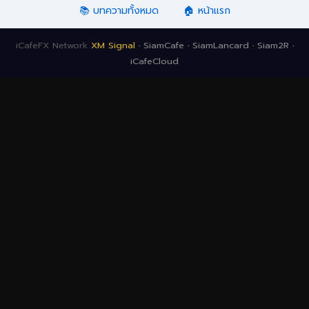
📚 บทความทั้งหมด
🏠 หน้าแรก
iCafeFX Network
XM Signal
·
SiamCafe
·
SiamLancard
·
Siam2R
·
iCafeCloud